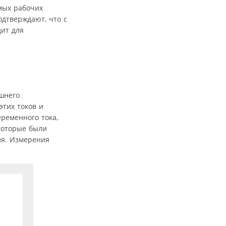
мых рабочих
дтверждают, что с
ит для
шнего
этих токов и
ременного тока,
которые были
ля. Измерения