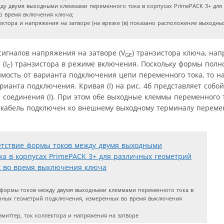
жду двумя выходными клеммами переменного тока в корпусах PrimePACK 3+ для
о время включения ключа;
ектора и напряжения на затворе (на врезке (в) показано расположение выходны
игналов напряжения на затворе (V
) транзистора ключа, на
GE
(I
) транзистора в режиме включения. Поскольку формы полно
C
ость от варианта подключения цепи переменного тока, то на
ианта подключения. Кривая (I) на рис. 4б представляет собо
 соединения (I). При этом обе выходные клеммы переменного
кабель подключен ко внешнему выходному терминалу переменн
е формы токов между двумя выходными клеммами переменного тока в
ичных геометрий подключения, измеренных во время выключения
миттер, ток коллектора и напряжения на затворе