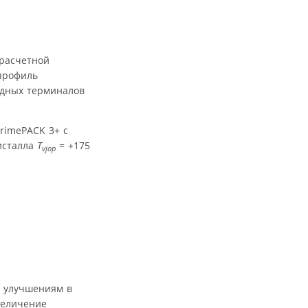
 расчетной
профиль
одных терминалов
rimePACK 3+ с
исталла
T
= +175
vjop
м улучшениям в
величение