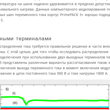
емпература на шине надежно удерживается в пределах допусти
симального нагрева. Данные компьютерного моделирования по
ых шин переменного тока корпус PrimePACK 3+ хорошо подход
5.
дными терминалами
спределения тока требуется правильное решение в части вне
а. С этой целью, для того чтобы исследовать распределение 
одключения при использовании двух выходных терминалов пе
б представлены различные варианты рассогласования токов, 
ключения выхода переменного тока в момент включения моду
ении в цепи постоянного тока 900 В и токе нагрузки 1800 А.