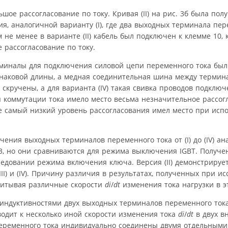
шое рассогласование по току. Кривая (II) на рис. 3б была пол
, аналогичной варианту (I), где два выходных терминала пер
е менее в варианте (II) кабель был подключен к клемме 10, 
е рассогласование по току.
терминалы для подключения силовой цепи переменного тока бы
динаковой длины, а медная соединительная шина между терми
и скручены, а для варианта (IV) такая свивка проводов подклю
я коммутации тока имело место весьма незначительное рассог
 самый низкий уровень рассогласования имел место при исп
ния выходных терминалов переменного тока от (I) до (IV) ан
3, но они сравниваются для режима выключения IGBT. Получе
едовании режима включения ключа. Версия (II) демонстрируе
(III) и (IV). Причину различия в результатах, полученных при и
читывая различные скорости
di
/
dt
изменения тока нагрузки в э
индуктивностями двух выходных терминалов переменного тока
дит к несколько иной скорости изменения тока
di
/
dt
в двух в
переменного тока индивидуально соединены двумя отдельным