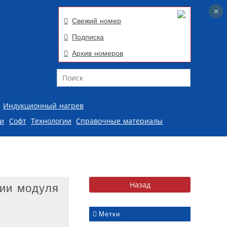
×
×
Свежий номер
Подписка
Архив номеров
Поиск
Индукционный нагрев
ии
Софт
Технологии
Справочные материалы
ции модуля
Метки