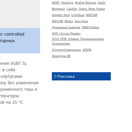
AEMT
Amantys
Analog Devices
Asahi
Bergquist
CapXon
Green Watt Power
Haydon Kerk
Littelfuse
MACOM
MATLAB
Molex
Ангстрем
Дорожный порядок
ММП-Ирбис
НПП «Учтех-Профи»
r controlled
ООО НПФ «Новые Промышленные
рторных
Технологии»
Оптрон-Ставрополь
ЭЛИМ
Электрум АВ
ния (IGBT 5),
 в себя
 корпусами
Реклама
зку без изменения
еременного тока и
мпературы
й на 25 °C