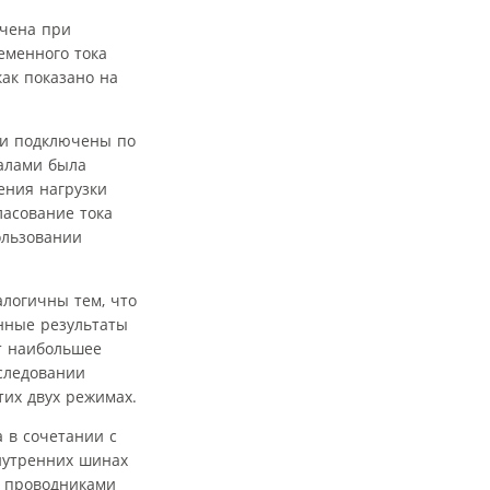
учена при
еменного тока
как показано на
ли подключены по
налами была
чения нагрузки
ласование тока
ользовании
алогичны тем, что
нные результаты
т наибольшее
сследовании
тих двух режимах.
 в сочетании с
нутренних шинах
и проводниками