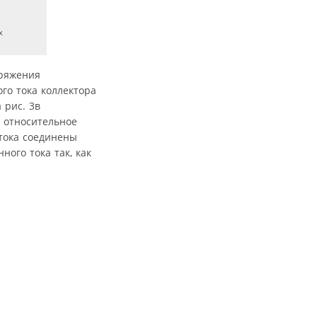
х
пряжения
го тока коллектора
 рис. 3в
й относительное
 тока соединены
ого тока так, как