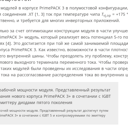
модулей в корпусе PrimePACK 3 в полумостовой конфигурации, 
 соединения .XT [1, 3] ток при температуре чипа
T
= +175 
vj,op
обственно, и требуется для многих инверторных приложений.
олько за счет оптимизации конструкции модуля в части улучше
imePACK 3+ модуль, который реализует весь потенциал 5-го по
х [4]. Это достигается при той же самой занимаемой площади,
уса PrimePACK 3. Как известно, возможности в части плотност
го внутренней шины. Чтобы преодолеть эту проблему, констр
лового выходного терминала переменного тока. Чтобы провер
 таких модулей были проведены их исследования в части опр
тока на рассогласование распределения тока во внутренних ш
очей мощности модуля. Представленный результат достигнут путем
imePACK 3+ в сочетании с IGBT 5 и контролируемыми по эмиттеру