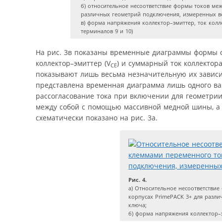
б) относительное несоответствие формы токов ме
различных геометрий подключения, измеренных в
в) форма напряжения коллектор–эмиттер, ток колл
терминалов 9 и 10)
На рис. 3в показаны временные диаграммы формы с
коллектор–эмиттер (V
) и суммарный ток коллектора 
CE
показывают лишь весьма незначительную их зависим
представлена временная диаграмма лишь одного вар
рассогласование тока при включении для геометрии
между собой с помощью массивной медной шины, а 
схематически показано на рис. 3а.
Рис. 4.
a) Относительное несоответстви
корпусах PrimePACK 3+ для разл
ключа;
б) форма напряжения коллектор–э