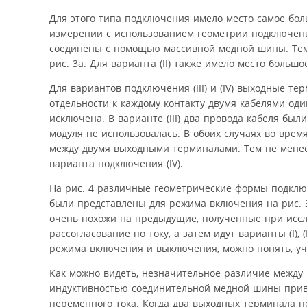
Для этого типа подключения имело место самое боль
измерении с использованием геометрии подключения
соединены с помощью массивной медной шины. Тем н
рис. 3а. Для варианта (II) также имело место большо
Для вариантов подключения (III) и (IV) выходные 
отдельности к каждому контакту двумя кабелями о
исключена. В варианте (III) два провода кабеля был
модуля не использовалась. В обоих случаях во врем
между двумя выходными терминалами. Тем не менее
варианта подключения (IV).
На рис. 4 различные геометрические формы подключе
были представлены для режима включения на рис. 
очень похожи на предыдущие, полученные при иссл
рассогласование по току, а затем идут варианты (I), 
режима включения и выключения, можно понять, у
Как можно видеть, незначительное различие между 
индуктивностью соединительной медной шины приво
переменного тока. Когда два выходных терминала 