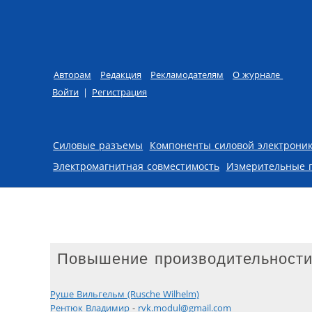
Авторам
Редакция
Рекламодателям
О журнале
Войти
|
Регистрация
Skip to content
Силовые разъемы
Компоненты силовой электрони
Электромагнитная совместимость
Измерительные 
Повышение производительности 
Руше Вильгельм (Rusche Wilhelm)
Рентюк Владимир
-
rvk.modul@gmail.com