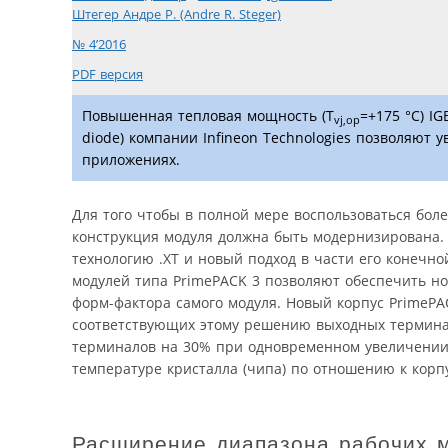
Штегер Андре Р. (Andre R. Steger)
№ 4’2016
PDF версия
Повышенная тепловая мощность (T
=+175 °C) I
vj,op
diode) компании Infineon Technologies позволяют
приложениях.
Для того чтобы в полной мере воспользоваться боле
конструкция модуля должна быть модернизирована. 
технологию .XT и новый подход в части его конечн
модулей типа PrimePACK 3 позволяют обеспечить но
форм-фактора самого модуля. Новый корпус PrimeP
соответствующих этому решению выходных термина
терминалов на 30% при одновременном увеличении 
температуре кристалла (чипа) по отношению к корп
Расширение диапазона рабочих 