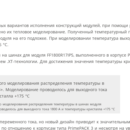
ных вариантов исполнения конструкций модулей, при помощи
но их тепловое моделирование. Полученный температурный 
модуля на его подложке. При моделировании температура вых
 °С.
 на шинах для модуля FF1800R17IP5, выполненного в корпусе P
ием .XT-технологии. Для достижения значения температуры кр
о моделирования распределения температуры в шинах модуля
водилось для выходного тока 1800 A и температуры кристалла +175 °C
 переменного тока, но новый дизайн приводит к значительны
 по отношению к корпусам типа PrimePACK 3 и несмотря на у