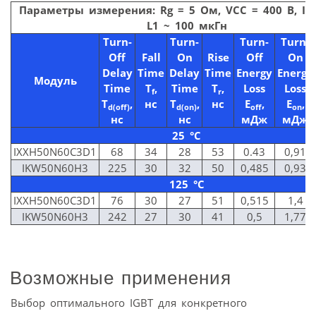
Параметры измерения:
Rg
= 5 Ом,
VCC
= 400 В,
Ic
L
1 ~ 100 мкГн
Turn-
Turn-
Turn-
Turn-
Off
Fall
On
Rise
Off
On
Delay
Time
Delay
Time
Energy
Energy
Модуль
Time
T
,
Time
T
,
Loss
Loss
f
r
T
,
нс
T
,
нс
E
,
E
,
d(off)
d(on)
off
on
нс
нс
мДж
мДж
25 °С
IXXH50N60C3D1
68
34
28
53
0.43
0,91
IKW50N60H3
225
30
32
50
0,485
0,93
125 °C
IXXH50N60C3D1
76
30
27
51
0,515
1,4
IKW50N60H3
242
27
30
41
0,5
1,77
Возможные применения
Выбор оптимального IGBT для конкретного