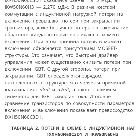
IKW50N60H3 — 2,270 мДж. В режиме жесткой
коммутации с индуктивной нагрузкой потери на
включение превышают потери при закрывании
транзистора, даже без учета потерь на закрывание
обратного диода, которые возникают в момент
включения. При этом причина потерь в момент
включения объясняется присутствием MOSFET-
структуры. Это означает, что быстрый драйвер
управления может существенно снизить потери при
включении IGBT. С другой стороны, потери при
закрывании IGBT определяются зарядом,
накопленным в структуре, что является причиной
«затягивания»
dI
/
dt
и
dV
/
dt
, а также наличием
типичного для IGBT «хвоста» тока. Итоговое
сравнение транзисторов по совокупности параметров
включения и выключения показывает превосходство
IXXH50N60C3D1.
ТАБЛИЦА 2.
ПОТЕРИ В СХЕМЕ С ИНДУКТИВНОЙ НАГР
IXXH50N60C3D1 И IKW50N60H3