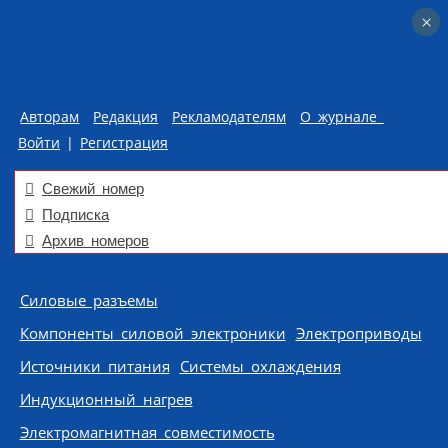
×
×
Авторам
Редакция
Рекламодателям
О журнале
Войти
|
Регистрация
Свежий номер
Подписка
Архив номеров
Skip to content
Силовые разъемы
Компоненты силовой электроники
Электроприводы
Источники питания
Системы охлаждения
Индукционный нагрев
Электромагнитная совместимость