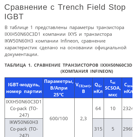
Сравнение с Trench Field Stop
IGBT
В таблице 1 представлены параметры транзистора
IXXH50N60C3D1 компании IXYS и транзистора
IKW50N60H3 компании Infineon, сравнение
характеристик сделано на основании официальной
документации.
ТАБЛИЦА 1.
СРАВНЕНИЕ ТРАНЗИСТОРОВ IXXH50N60C3D1 
(КОМПАНИЯ INFINEON)
Параметры,
t
sc
IGBT-модуль,
V
,
Q
,
C
,
CE(sat)
G
ies
В/
A
при
SCSOA,
номер партии
В
нКл
нКл
25°
C
мкс
IXXH50N60C3D1
Co-pack (TO-
64
10
2324
247)
600/100
2,3
IKW50N60H3
Co-pack (TO-
315
5
2960
247)