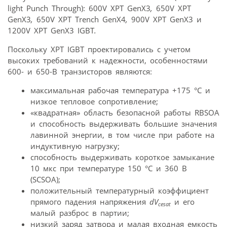
light Punch Through): 600V XPT GenX3
,
650V XPT
GenX3
,
650V XPT Trench GenX4
,
900V XPT GenX3 и
1200V XPT GenX3 IGBT
.
Поскольку XPT IGBT проектировались с учетом
высоких требований к надежности, особенностями
600- и 650-В транзисторов являются:
максимальная рабочая температура +175 °С и
низкое тепловое сопротивление;
«квадратная» область безопасной работы RBSOA
и способность выдерживать большие значения
лавинной энергии, в том числе при работе на
индуктивную нагрузку;
способность выдерживать короткое замыкание
10 мкс при температуре 150 °С и 360 В
(SCSOA);
положительный температурный коэффициент
прямого падения напряжения
dV
и его
cesat
малый разброс в партии;
низкий заряд затвора и малая входная емкость