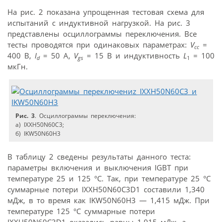
На рис. 2 показана упрощенная тестовая схема для
испытаний с индуктивной нагрузкой. На рис. 3
представлены осциллограммы переключения. Все
тесты проводятся при одинаковых параметрах:
V
=
cc
400 В,
I
= 50 A,
V
= 15 В и индуктивность
L
= 100
d
gs
1
мкГн.
Рис. 3
. Осциллограммы переключения:
а) IXXH50N60C3;
б) IKW50N60H3
В таблицу 2 сведены результаты данного теста:
параметры включения и выключения IGBT при
температуре 25 и 125 °С. Так, при температуре 25 °С
суммарные потери IXXH50N60C3D1 составили 1,340
мДж, в то время как IKW50N60H3 — 1,415 мДж. При
температуре 125 °С суммарные потери
IXXH50N60C3D1 оказались равны 1,915 мДж, а