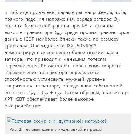
В таблице приведены параметры напряжения, тока,
прямого падения напряжения, заряда затвора
Q
,
g
области безопасной работы при КЗ и входная
емкость транзистора
C
. Среди прочих транзисторов
ies
данные IGBT наиболее близки также по размеру
кристалла. Очевидно, что IXXH50N60C3
демонстрирует существенно более низкий заряд
затвора, что приводит к меньшим потерям
переключения. Возможность повышения скорости
переключения транзистора определяется
способностью установить нужный уровень
напряжения на затворе, обладающем собственной
емкостью
C
=
C
+
C
. Таким образом, транзистор
ies
ge
gc
XPT IGBT обеспечивает более высокое
быстродействие.
Рис. 2.
Тестовая схема с индуктивной нагрузкой