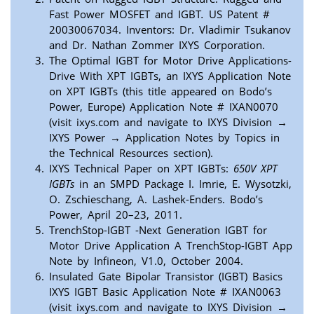
Fast Power MOSFET and IGBT
.
US Patent #
20030067034. Inventors: Dr. Vladimir Tsukanov
and Dr. Nathan Zommer IXYS Corporation.
The Optimal IGBT for Motor Drive Applications-
Drive With XPT IGBTs, an IXYS Application Note
on XPT IGBTs (this title appeared on Bodo’s
Power, Europe) Application Note # IXAN0070
(visit ixys.com and navigate to IXYS Division
→
IXYS Power
→
Application Notes by Topics in
the Technical Resources section).
IXYS Technical Paper on XPT IGBTs:
650V XPT
IGBTs
in an SMPD Package I. Imrie, E. Wysotzki,
O. Zschieschang, A. Lashek-Enders. Bodo’s
Power, April 20–23, 2011.
TrenchStop-IGBT -Next Generation IGBT for
Motor Drive Application A TrenchStop-IGBT App
Note by Infineon, V1.0, October 2004.
Insulated Gate Bipolar Transistor (IGBT) Basics
IXYS IGBT Basic Application Note # IXAN0063
(visit ixys.com and navigate to IXYS Division
→