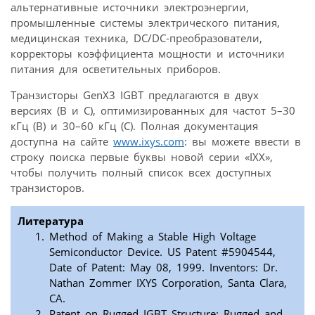
альтернативные источники электроэнергии,
промышленные системы электрического питания,
медицинская техника, DC/DC-преобразователи,
корректоры коэффициента мощности и источники
питания для осветительных приборов.
Транзисторы GenX3 IGBT предлагаются в двух
версиях (B и С), оптимизированных для частот 5–30
кГц (B) и 30–60 кГц (C). Полная документация
доступна на сайте
www.ixys.com
: вы можете ввести в
строку поиска первые буквы новой серии «IXX»,
чтобы получить полный список всех доступных
транзисторов.
Литература
Method of Making a Stable High Voltage
Semiconductor Device. US Patent #5904544,
Date of Patent: May 08, 1999. Inventors: Dr.
Nathan Zommer IXYS Corporation, Santa Clara,
CA.
Patent on Rugged IGBT Structure: Rugged and