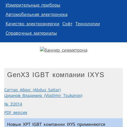
Измерительные приборы
Автомобильная электроника
Качество электроэнергии
Софт
Технологии
Справочные материалы
GenX3 IGBT компании IXYS
Саттар Абдус (Abdus Sattar)
Цуканов Владимир (Vladimir Tsukanov)
№ 3’2014
PDF версия
Новые XPT IGBT компании IXYS применяются