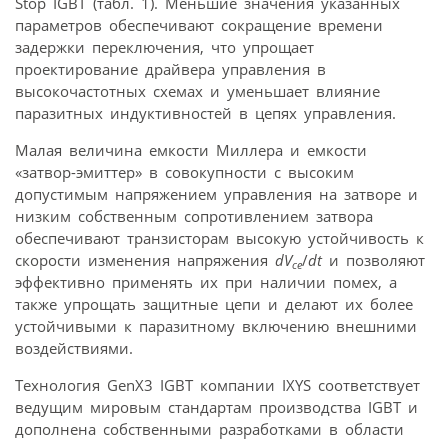
Stop IGBT (табл. 1). Меньшие значения указанных
параметров обеспечивают сокращение времени
задержки переключения, что упрощает
проектирование драйвера управления в
высокочастотных схемах и уменьшает влияние
паразитных индуктивностей в цепях управления.
Малая величина емкости Миллера и емкости
«затвор-эмиттер» в совокупности с высоким
допустимым напряжением управления на затворе и
низким собственным сопротивлением затвора
обеспечивают транзисторам высокую устойчивость к
скорости изменения напряжения
dV
/
dt
и позволяют
ce
эффективно применять их при наличии помех, а
также упрощать защитные цепи и делают их более
устойчивыми к паразитному включению внешними
воздействиями.
Технология GenX3 IGBT компании IXYS соответствует
ведущим мировым стандартам производства IGBT и
дополнена собственными разработками в области