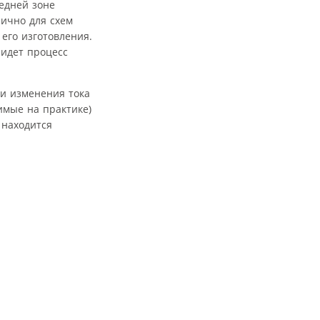
редней зоне
пично для схем
его изготовления.
 идет процесс
ти изменения тока
имые на практике)
 находится