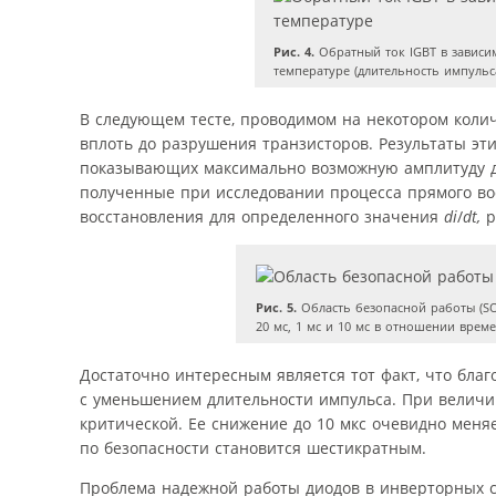
Рис. 4.
Обратный ток IGBT в зависи
температуре (длительность импульса
В следующем тесте, проводимом на некотором коли
вплоть до разрушения транзисторов. Результаты эт
показывающих максимально возможную амплитуду дл
полученные при исследовании процесса прямого во
восстановления для определенного значения
di
/
dt,
р
Рис. 5.
Область безопасной работы (SO
20 мс, 1 мс и 10 мс в отношении време
Достаточно интересным является тот факт, что бла
с уменьшением длительности импульса. При велич
критической. Ее снижение до 10 мкс очевидно мен
по безопасности становится шестикратным.
Проблема надежной работы диодов в инверторных сх