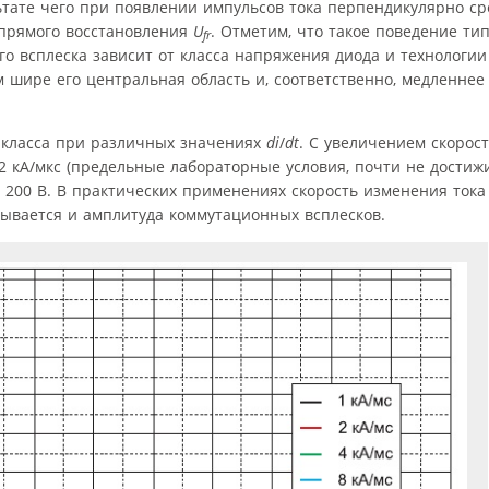
льтате чего при появлении импульсов тока перпендикулярно с
 прямого восстановления
U
. Отметим, что такое поведение ти
fr
о всплеска зависит от класса напряжения диода и технологии 
шире его центральная область и, соответственно, медленнее
2 класса при различных значениях
di
/
dt
. С увеличением скорос
2 кА/мкс (предельные лабораторные условия, почти не достиж
200 В. В практических применениях скорость изменения тока
азывается и амплитуда коммутационных всплесков.