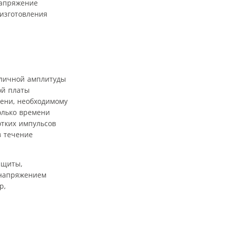
напряжение
 изготовления
зличной амплитуды
ой платы
ени, необходимому
олько времени
отких импульсов
в течение
ащиты,
 напряжением
р,