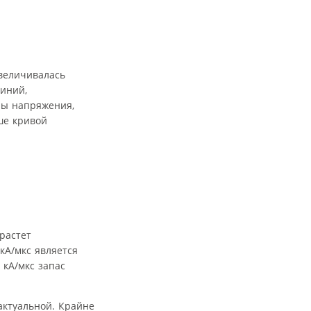
величивалась
линий,
ры напряжения,
ше кривой
растет
 кА/мкс является
 кА/мкс запас
актуальной. Крайне