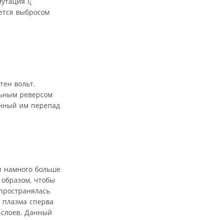
ммутация
i
L
ется выбросом
тен вольт.
льным реверсом
анный им перепад
 и намного больше
 образом, чтобы
спространялась
я плазма сперва
-слоев. Данный