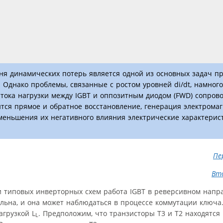
ня динамических потерь является одной из основных задач п
 Однако проблемы, связанные с ростом уровней di/dt, намного
тока нагрузки между IGBT и оппозитным диодом (FWD) сопров
ся прямое и обратное восстановление, генерация электрома
меньшения их негативного влияния электрические характерист
Пе
Вт
 типовых инверторных схем работа IGBT в реверсивном напр
льна, и она может наблюдаться в процессе коммутации ключа.
агрузкой L
. Предположим, что транзисторы Т3 и Т2 находятс
L