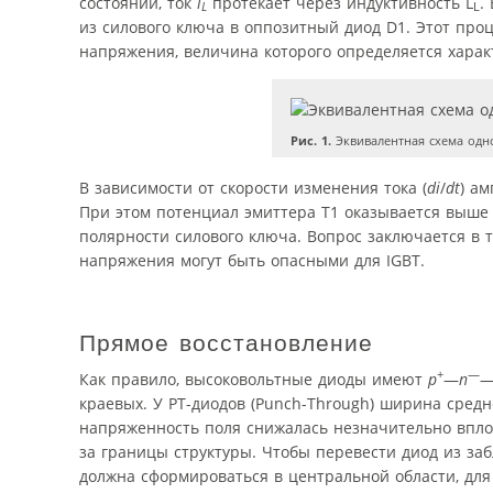
состоянии, ток
i
протекает через индуктивность L
.
L
L
из силового ключа в оппозитный диод D1. Этот пр
напряжения, величина которого определяется хара
Рис. 1.
Эквивалентная схема одн
В зависимости от скорости изменения тока (
di
/
dt
) а
При этом потенциал эмиттера Т1 оказывается выше 
полярности силового ключа. Вопрос заключается в 
напряжения могут быть опасными для IGBT.
Прямое восстановление
+
—
Как правило, высоковольтные диоды имеют
p
—
n
краевых. У РТ-диодов (Punch-Through) ширина средн
напряженность поля снижалась незначительно впл
за границы структуры. Чтобы перевести диод из за
должна сформироваться в центральной области, дл