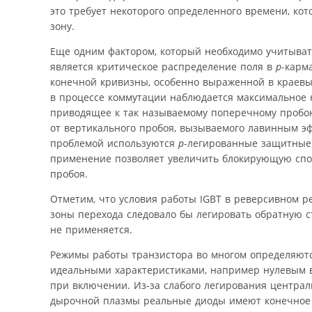
это требует некоторого определенного времени, ко
зону.
Еще одним фактором, который необходимо учитыват
является критическое распределение поля в
р
-карм
конечной кривизны, особенно выраженной в краевых
в процессе коммутации наблюдается максимальное 
приводящее к так называемому поперечному пробою
от вертикального пробоя, вызываемого лавинным эфф
проблемой используются
р
-легированные защитные 
применение позволяет увеличить блокирующую спо
пробоя.
Отметим, что условия работы IGBT в реверсивном р
зоны перехода следовало бы легировать обратную с
не применяется.
Режимы работы транзистора во многом определяютс
идеальными характеристиками, например нулевым 
при включении. Из-за слабого легирования центра
дырочной плазмы реальные диоды имеют конечное 