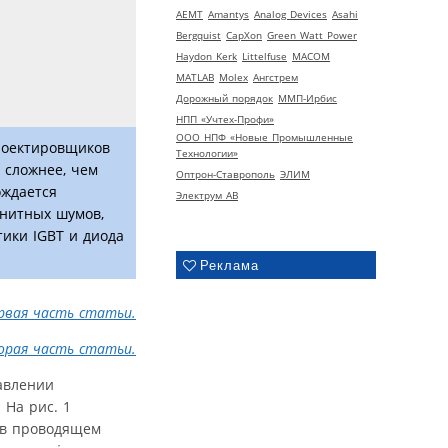
AEMT
Amantys
Analog Devices
Asahi
Bergquist
CapXon
Green Watt Power
Haydon Kerk
Littelfuse
MACOM
MATLAB
Molex
Ангстрем
Дорожный порядок
ММП-Ирбис
НПП «Учтех-Профи»
ООО НПФ «Новые Промышленные
роектировщиков
Технологии»
 сложнее, чем
Оптрон-Ставрополь
ЭЛИМ
ождается
Электрум АВ
гнитных шумов,
ики IGBT и диода
Реклама
рвая часть статьи.
орая часть статьи.
авлении
 На рис. 1
я в проводящем