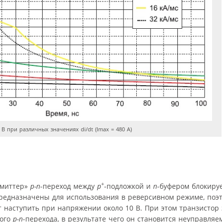
В при различных значениях di/dt (Imax = 480 А)
+
эмиттер»
p-n
-переход между
р
-подложкой и
n
-буфером блокируе
предназначены для использования в реверсивном режиме, поэт
 наступить при напряжении около 10 В. При этом транзистор
ного
p-n
-перехода, в результате чего он становится неуправляем