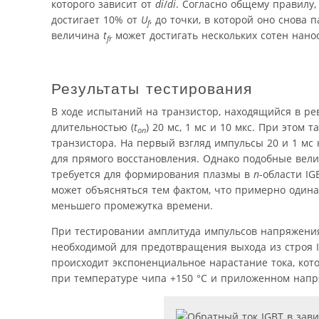
которого зависит от
di
/
di
. Согласно общему правилу
достигает 10% от
U
, до точки, в которой оно снова п
f
величина
t
может достигать нескольких сотен нано
fr
Результаты тестирования
В ходе испытаний на транзистор, находящийся в р
длительностью (
t
) 20 мс, 1 мс и 10 мкс. При этом
on
транзистора. На первый взгляд импульсы 20 и 1 м
для прямого восстановления. Однако подобные ве
требуется для формирования плазмы в
n
-области I
может объясняться тем фактом, что примерно одина
меньшего промежутка времени.
При тестировании амплитуда импульсов напряжения
необходимой для предотвращения выхода из строя I
происходит экспоненциальное нарастание тока, кот
при температуре чипа +150 °С и приложенном напря