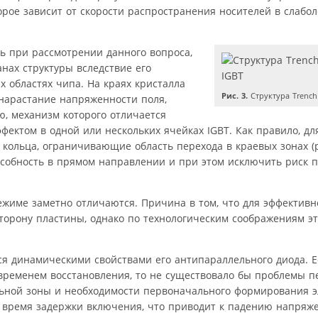
торое зависит от скорости распространения носителей в слаб
ь при рассмотрении данного вопроса,
анах структуры вследствие его
 областях чипа. На краях кристалла
Рис. 3.
Структура Trench 
нарастание напряженности поля,
, механизм которого отличается
ектом в одной или нескольких ячейках IGBT. Как правило, дл
кольца, ограничивающие область перехода в краевых зонах (ри
собность в прямом направлении и при этом исключить риск 
ежиме заметно отличаются. Причина в том, что для эффектив
торону пластины, однако по технологическим соображениям эт
я динамическими свойствами его антипараллельного диода. Е
временем восстановления, то не существовало бы проблемы 
льной зоны и необходимости первоначального формирования э
время задержки включения, что приводит к падению напряже