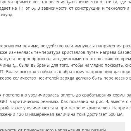
, время прямого восстановления
t
вычисляется от точки, где 
fr
адает на 1,1 от
U
. В зависимости от конструкции и технологии
f
секунд.
еверсивном режиме, воздействовали импульсы напряжения ра
 также изменялась температура кристаллов путем нагрева базов
с кажутся непропорционально длинными по отношению ко врем
личины
t
были выбраны для того, чтобы наглядно показать, ск
on
GBT. Более высокая стойкость к обратному напряжению для кор
ковое количество носителей заряда должно быть перенесено 
 постепенно увеличивалась вплоть до срабатывания схемы з
GBT в критических режимах. Как показано на рис. 4, вместе с
орый также увеличивается и при нагреве кристаллов. Наприме
жении 120 В измеренная величина тока достигает 500 мА.