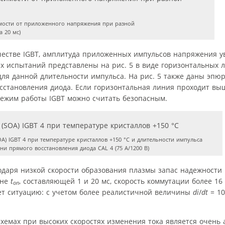
мости от приложенного напряжения при разной
 20 мс)
честве IGBT, амплитуда приложенных импульсов напряжения у
их испытаний представлены на рис. 5 в виде горизонтальных 
я данной длительности импульса. На рис. 5 также даны эпю
сстановления диода. Если горизонтальная линия проходит вы
ежим работы IGBT можно считать безопасным.
A) IGBT 4 при температуре кристаллов +150 °С и длительности импульса
ни прямого восстановления диода CAL 4 (75 А/1200 В)
годаря низкой скорости образования плазмы запас надежности 
ине
t
, составляющей 1 и 20 мс, скорость коммутации более 16
on
яет ситуацию: с учетом более реалистичной величины
di
/
dt
= 10
емах при высоких скоростях изменения тока является очень 