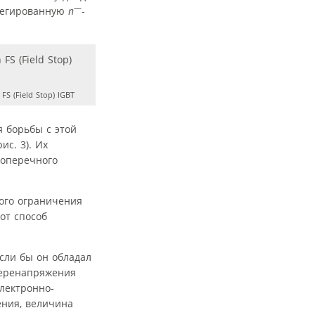
—
олегированную
n
-
FS (Field Stop) IGBT
я борьбы с этой
с. 3). Их
поперечного
ного ограничения
от способ
сли бы он обладал
перенапряжения
лектронно-
ния, величина