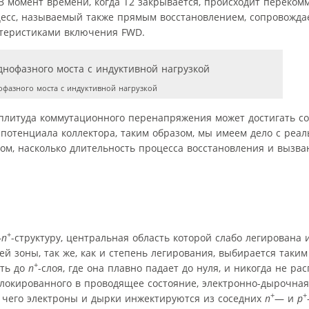
 В момент времени, когда Т2 закрывается, происходит переко
оцесс, называемый также прямым восстановлением, сопровожда
ктеристиками включения FWD.
офазного моста с индуктивной нагрузкой
мплитуда коммутационного перенапряжения может достигать со
потенциала коллектора, таким образом, мы имеем дело с реа
том, насколько длительность процесса восстановления и вызв
+
—
n
-структуру, центральная область которой слабо легирована
ей зоны, так же, как и степень легирования, выбирается таким
+
оть до
n
-слоя, где она плавно падает до нуля, и никогда не ра
блокированного в проводящее состояние, электронно-дырочна
+
+
я чего электроны и дырки инжектируются из соседних
n
— и
p