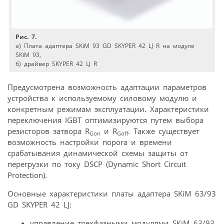
Рис. 7.
а) Плата адаптера SKiM 93 GD SKYPER 42 LJ R на модуле
SKiM 93,
б) драйвер SKYPER 42 LJ R
Предусмотрена возможность адаптации параметров
устройства к используемому силовому модулю и
конкретным режимам эксплуатации. Характеристики
переключения IGBT оптимизируются путем выбора
резисторов затвора R
и R
. Также существует
Gon
Goff
возможность настройки порога и времени
срабатывания динамической схемы защиты от
перегрузки по току DSCP (Dynamic Short Circuit
Protection).
Основные характеристики платы адаптера SKiM 63/93
GD SKYPER 42 LJ:
управление трехфазными модулями SKiM 63/93