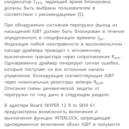
конденсатор C
, задающий время блокировки,
CFG
должны быть выбраны пользователем в
соответствии с рекомендациями [5].
При обнаружении состояния перегрузки (выход из
насыщения) IGBT должен быть блокирован в течение
определенного в специ­фикации времени
t
.
psc
Индикация любой неисправности в высоковольтном
каскаде драйвера приводит к мгновенному
выключению транзистора через сопротивление R
.
soft
Одновременно драйвер генерирует сигнал ошибки,
который поступает на все остальные каналы
управления, блокирующие соответствующие IGBT
через номинальные резисторы затвора R
.
Goff
Описание схемы динамической защиты от
перегрузки по току дано в следующем разделе.
В адаптере Board SKYPER 12 R to SKHI 61
предусмотрена возможность включения и
выключения функции INTERLOCK, запрещающей
одновременное включение обоих IGBT в полумосте