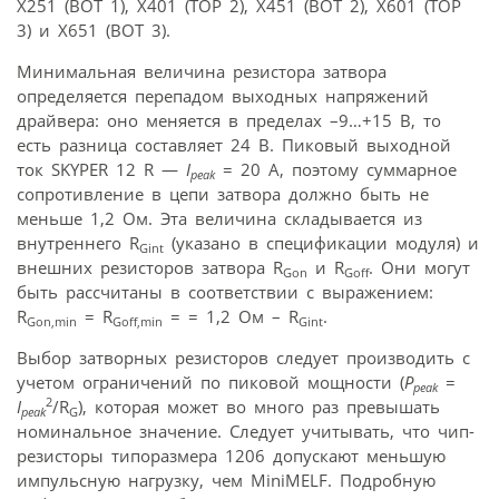
X251 (BOT 1), X401 (TOP 2), X451 (BOT 2), X601 (TOP
3) и X651 (BOT 3).
Минимальная величина резистора затвора
определяется перепадом выходных напряжений
драйвера: оно меняется в пределах –9…+15 В, то
есть разница составляет 24 В. Пиковый выходной
ток SKYPER 12 R —
I
= 20 А, поэтому суммарное
peak
сопротивление в цепи затвора должно быть не
меньше 1,2 Ом. Эта величина складывается из
внутреннего R
(указано в спецификации модуля) и
Gint
внешних резисторов затвора R
и R
. Они могут
Gon
Goff
быть рассчитаны в соответствии с выражением:
R
= R
= = 1,2 Ом – R
.
Gon,min
Goff,min
Gint
Выбор затворных резисторов следует производить с
учетом ограничений по пиковой мощности (
P
=
peak
2
I
/R
), которая может во много раз превышать
peak
G
номинальное значение. Следует учитывать, что чип-
резисторы типоразмера 1206 допускают меньшую
импульсную нагрузку, чем MiniMELF. Подробную