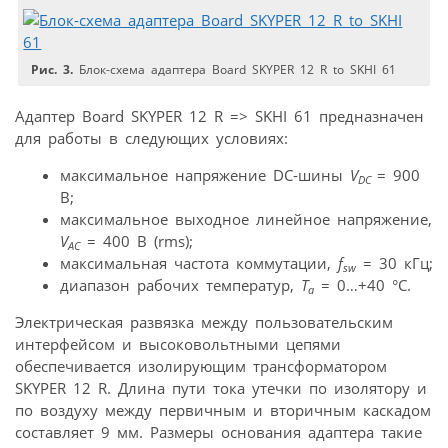
Рис. 3.
Блок-схема адаптера Board SKYPER 12 R to SKHI 61
Адаптер Board SKYPER 12 R => SKHI 61 предназначен
для работы в следующих условиях:
максимальное напряжение DC-шины
V
= 900
DC
В;
максимальное выходное линейное напряжение,
V
= 400 В (rms);
AC
максимальная частота коммутации,
f
= 30 кГц;
sw
диапазон рабочих температур,
T
= 0…+40 °C.
a
Электрическая развязка между пользовательским
интерфейсом и высоковольтными цепями
обеспечивается изолирующим трансформатором
SKYPER 12 R. Длина пути тока утечки по изолятору и
по воздуху между первичным и вторичным каскадом
составляет 9 мм. Размеры основания адаптера такие