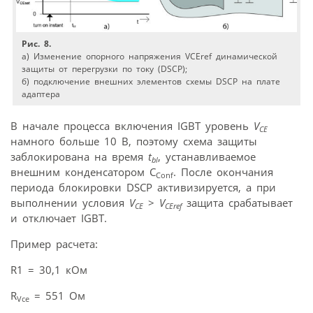
Рис. 8.
а) Изменение опорного напряжения VCEref динамической
защиты от перегрузки по току (DSCP);
б) подключение внешних элементов схемы DSCP на плате
адаптера
В начале процесса включения IGBT уровень
V
CE
намного больше 10 В, поэтому схема защиты
заблокирована на время
t
, устанавливаемое
bl
внешним конденсатором C
. После окончания
Conf
периода блокировки DSCP активизируется, а при
выполнении условия
V
>
V
защита срабатывает
CE
CEref
и отключает IGBT.
Пример расчета:
R1 = 30,1 кОм
R
= 551 Ом
Vce