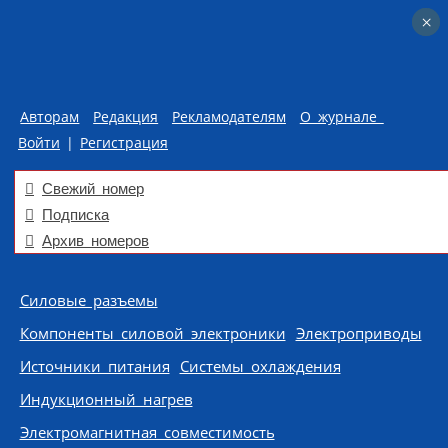
×
×
Авторам
Редакция
Рекламодателям
О журнале
Войти
|
Регистрация
Свежий номер
Подписка
Архив номеров
Skip to content
Силовые разъемы
Компоненты силовой электроники
Электроприводы
Источники питания
Системы охлаждения
Индукционный нагрев
Электромагнитная совместимость