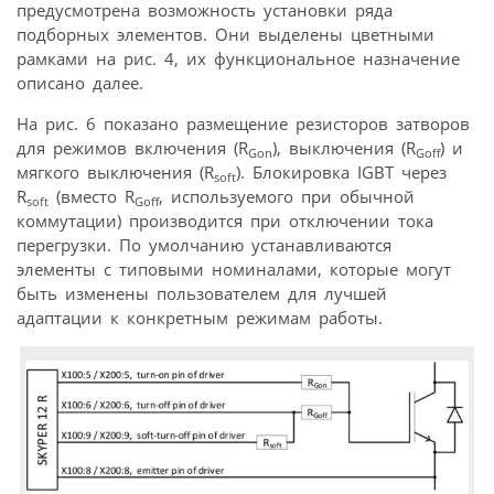
предусмотрена возможность установки ряда
подборных элементов. Они выделены цветными
рамками на рис. 4, их функциональное назначение
описано далее.
На рис. 6 показано размещение резисторов затворов
для режимов включения (R
), выключения (R
) и
Gon
Goff
мягкого выключения (R
). Блокировка IGBT через
soft
R
(вместо R
, используемого при обычной
soft
Goff
коммутации) производится при отключении тока
перегрузки. По умолчанию устанавливаются
элементы с типовыми номиналами, которые могут
быть изменены пользователем для лучшей
адаптации к конкретным режимам работы.