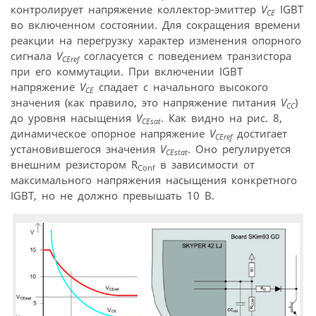
контролирует напряжение коллектор-эмиттер
V
IGBT
CE
во включенном состоянии. Для сокращения времени
реакции на перегрузку характер изменения опорного
сигнала
V
согласуется с поведением транзистора
CEref
при его коммутации. При включении IGBT
напряжение
V
спадает с начального высокого
CE
значения (как правило, это напряжение питания
V
)
CC
до уровня насыщения
V
. Как видно на рис. 8,
CEsat
динамическое опорное напряжение
V
достигает
CEref
установившегося значения
V
. Оно регулируется
CEstat
внешним резистором R
в зависимости от
Conf
максимального напряжения насыщения конкретного
IGBT, но не должно превышать 10 В.