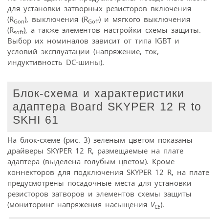
для установки затворных резисторов включения
(R
), выключения (R
) и мягкого выключения
Gon
Goff
(R
), а также элементов настройки схемы защиты.
soft
Выбор их номиналов зависит от типа IGBT и
условий эксплуатации (напряжение, ток,
индуктивность DC-шины).
Блок-схема и характеристики
адаптера Board SKYPER 12 R to
SKHI 61
На блок-схеме (рис. 3) зеленым цветом показаны
драйверы SKYPER 12 R, размещаемые на плате
адаптера (выделена голубым цветом). Кроме
коннекторов для подключения SKYPER 12 R, на плате
предусмотрены посадочные места для установки
резисторов затворов и элементов схемы защиты
(мониторинг напряжения насыщения
V
).
CE