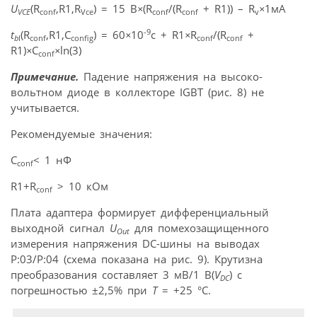
U
(R
,R1,R
) = 15 B
×
(R
/(R
+ R1)) – R
×
1мА
VCE
conf
Vce
conf
conf
v
-9
t
(R
,R1,C
) = 60
×
10
c + R1
×
R
/(R
+
b
l
conf
config
conf
conf
R1)
×
C
×
ln(3)
conf
Примечание.
Падение напряжения на высоко­
вольтном диоде в коллекторе IGBT (рис. 8) не
учитывается.
Рекомендуемые значения:
C
< 1 нФ
conf
R1+R
> 10 кОм
conf
Плата адаптера формирует дифференциальный
выходной сигнал
U
для помехозащищенного
Out
измерения напряжения DC-шины на выводах
P:03/P:04 (схема показана на рис. 9). Крутизна
преобразования составляет 3 мВ/1 В(
V
) с
DC
погрешностью ±2,5% при
Т
= +25 °С.