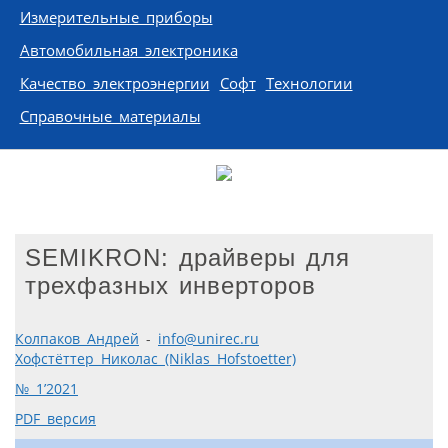
Измерительные приборы
Автомобильная электроника
Качество электроэнергии
Софт
Технологии
Справочные материалы
SEMIKRON: драйверы для
трехфазных инверторов
Колпаков Андрей
-
info@unirec.ru
Хофстёттер Николас (Niklas Hofstoetter)
№ 1’2021
PDF версия