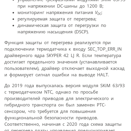
при напряжении DC-шины до 1200 В;
мониторинг напряжения питания
V
;
DC
регулируемая защита от перегрева;
динамическая защита от перегрузки по
напряжению насыщения (DSCP).
Функция защиты от перегрева реализуется при
подключении термодатчика к входу SEC_TOP_ERR_IN
драйверного ядра SKYPER 42 LJ R. Если температура
достигает предельного значения (устанавливается
пользователем), драйвер отключает выходной каскад
и формирует сигнал ошибки на выводе HALT.
До 2019 года выпускалась версия модуля SKiM 63/93
с термодатчиком NTC, однако по просьбе
производителей приводов для электрического и
гибридного транспорта он был заменен PTC-
сенсором, что требуется для повышения
функциональной безопасности приводов.
Соответственно, начиная с 2020 года схема защиты
от перегрева платы управления предусматривает