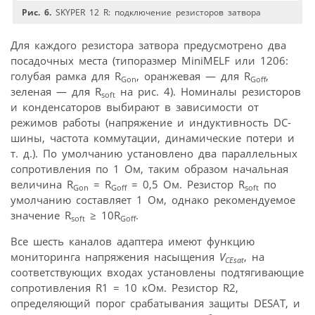
Рис. 6.
SKYPER 12 R: подключение резисторов затвора
Для каждого резистора затвора предусмотрено два
посадочных места (типоразмер MiniMELF или 1206:
голубая рамка для R
, оранжевая — для R
,
Gon
Goff
зеленая — для R
на рис. 4). Номиналы резисторов
soft
и конденсаторов выбирают в зависимости от
режимов работы (напряжение и индуктивность DC-
шины, частота коммутации, динамические потери и
т. д.). По умолчанию установлено два параллельных
сопротивления по 1 Ом, таким образом начальная
величина R
= R
= 0,5 Ом. Резистор R
по
Gon
Goff
soft
умолчанию составляет 1 Ом, однако рекомендуемое
значение R
≥ 10R
.
soft
Goff
Все шесть каналов адаптера имеют функцию
мониторинга напряжения насыщения
V
, на
CEsat
соответствующих входах установлены подтягивающие
сопротивления R1 = 10 кОм. Резистор R2,
определяющий порог срабатывания защиты DESAT, и