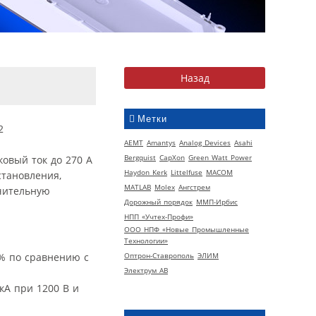
Метки
AEMT
Amantys
Analog Devices
Asahi
Bergquist
CapXon
Green Watt Power
овый ток до 270 А
Haydon Kerk
Littelfuse
MACOM
становления,
MATLAB
Molex
Ангстрем
ючительную
Дорожный порядок
ММП-Ирбис
НПП «Учтех-Профи»
ООО НПФ «Новые Промышленные
Технологии»
% по сравнению с
Оптрон-Ставрополь
ЭЛИМ
Электрум АВ
кА при 1200 В и