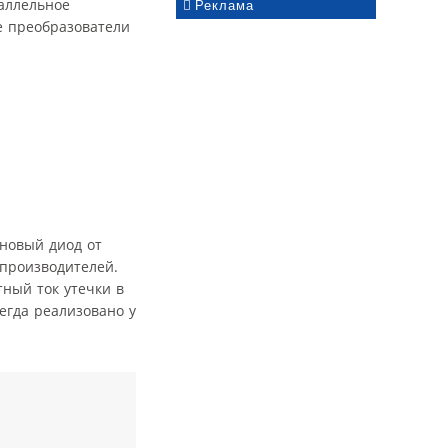
аллельное
Реклама
е преобразователи
 новый диод от
 производителей.
тный ток утечки в
сегда реализовано у