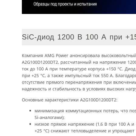
SiC-диод 1200 В 100 А при +
Компания AMG Power анонсировала высоковольтный 
A2G100D1200DT2, рассчитанный на напряжение 1200
ток до 100 А при температуре корпуса +150 °C. Ди
при +25 °C, а также импульсный ток 550 А. Благодар
отсутствие прямого перенапряжения при включении
надежность и стабильность в условиях высоких нагр
Основные характеристики A2G100D1200DT2:
минимизация коммутационных потерь, что поз
Si-аналогами);
низкое прямое напряжение (1,6 В при 100 А и 
+25 °C) снижают тепловыделение и упрощают 