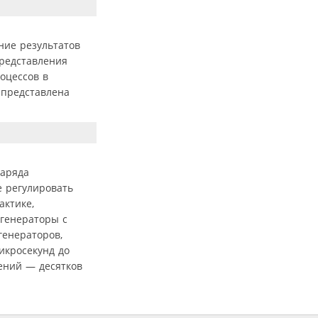
ние результатов
редставления
оцессов в
 представлена
заряда
 регулировать
актике,
 генераторы с
генераторов,
икросекунд до
жений — десятков