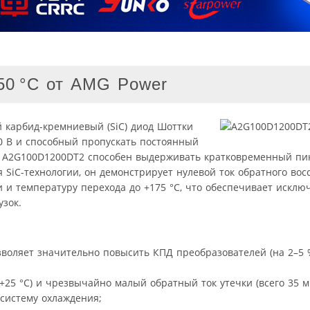
150 °C от AMG Power
карбид-кремниевый (SiC) диод Шоттки
 В и способный пропускать постоянный
од A2G100D1200DT2 способен выдерживать кратковременный пик
я SiC-технологии, он демонстрирует нулевой ток обратного вос
 и температуру перехода до +175 °C, что обеспечивает искл
узок.
воляет значительно повысить КПД преобразователей (на 2–5 
+25 °C) и чрезвычайно малый обратный ток утечки (всего 35 м
систему охлаждения;