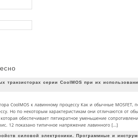
ресно
ых транзисторах серии CoolMOS при их использован
стора CoolMOS к лавинному процессу Как и обычные MOSFET, 
ссу. Но по некоторым характеристикам они отличаются от об
 которая обеспечивает пятикратное уменьшение сопротивлени
рис. 12 показано типичное напряжение лавинного […]
ройств силовой электроники. Программные и инстру