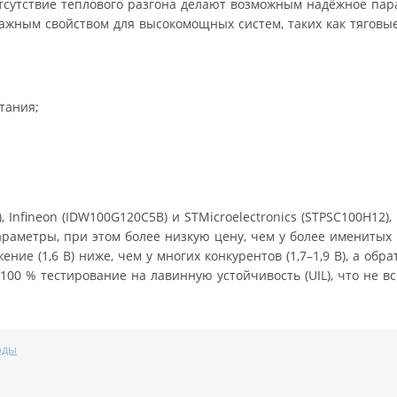
тсутствие теплового разгона делают возможным надёжное пар
важным свойством для высокомощных систем, таких как тяговы
тания;
 Infineon (IDW100G120C5B) и STMicroelectronics (STPSC100H12),
раметры, при этом более низкую цену, чем у более именитых
ие (1,6 В) ниже, чем у многих конкурентов (1,7–1,9 В), а обра
100 % тестирование на лавинную устойчивость (UIL), что не в
оды