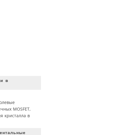
ии в
полевые
ычных MOSFET,
я кристалла в
ментальные