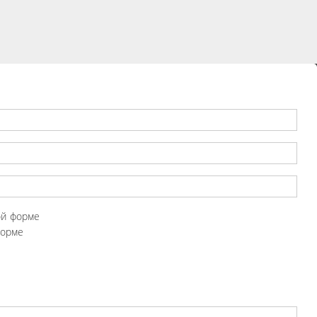
ой форме
форме