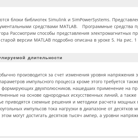
тся блоки библиотек Simulink и SimPowerSystems. Представле
рументальными средствами MATLAB. Программные средства п
тора Рассмотрим способы представления электромагнитных пр
 старой версии MATLAB подробно описана в уроке 5. На рис. 1
улируемой длительности
 обычно производится за счет изменения уровня напряжения 
раметров импульсного процесса кроме этого требуется также
ем формирующих двухполюсников, нашедших применение на пр
лненные на основе однородных искусственных линий, а также
тье приводятся схемные решения и методики расчета мощных 
гольных импульсов тока нагрузки в диапазоне от десятков м
 этом могут достигать десятков тысяч ампер, а уровни напря