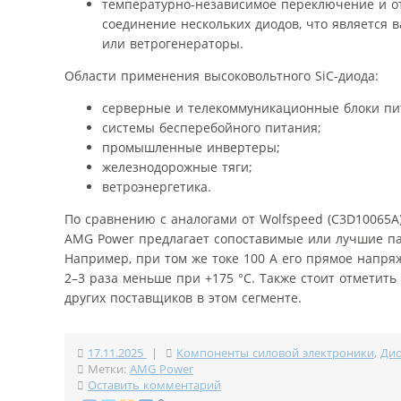
температурно-независимое переключение и о
соединение нескольких диодов, что является 
или ветрогенераторы.
Области применения высоковольтного SiC-диода:
серверные и телекоммуникационные блоки пи
системы бесперебойного питания;
промышленные инвертеры;
железнодорожные тяги;
ветроэнергетика.
По сравнению с аналогами от Wolfspeed (C3D10065A),
AMG Power предлагает сопоставимые или лучшие па
Например, при том же токе 100 А его прямое напряжен
2–3 раза меньше при +175 °C. Также стоит отметить 
других поставщиков в этом сегменте.
17.11.2025
|
Компоненты силовой электроники
,
Ди
Метки:
AMG Power
Оставить комментарий