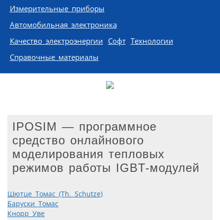
Измерительные приборы
Автомобильная электроника
Качество электроэнергии
Софт
Технологии
Справочные материалы
IPOSIM — программное
средство онлайнового
моделирования тепловых
режимов работы IGBT-модулей
Шютце Томас (Th. Schutze)
Баруски Томас
Кнорр Уве