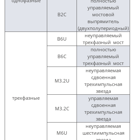
однофазные
полностью
управляемый
B2C
мостовой
выпрямитель
(двухполупериодный)
неуправляемый
B6U
трехфазный мост
полностью
B6C
управляемый
трехфазный мост
неуправляемая
сдвоенная
M3.2U
трехимпульсная
звезда
трехфазные
управляемая
сдвоенная
M3.2C
трехимпульсная
звезда
неуправляемая
M6U
шестиимпульсная
звезда