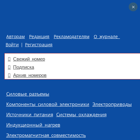
×
×
Авторам
Редакция
Рекламодателям
О журнале
Войти
|
Регистрация
Свежий номер
Подписка
Архив номеров
Skip to content
Силовые разъемы
Компоненты силовой электроники
Электроприводы
Источники питания
Системы охлаждения
Индукционный нагрев
Электромагнитная совместимость