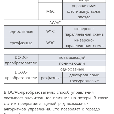
управляемая
M6C
шестиимпульсная
звезда
AC/AC
инверсно-
однофазные
W1C
параллельная схема
инверсно-
трехфазные
W3C
параллельная схема
DC/DC-
повышающий
преобразователи
понижающий
однофазные
DC/AC-
двухуровневые
преобразователи
трехфазные
трехуровневые
В DC/AC-преобразователях способ управления
оказывает значительное влияние на потери. В связи
с этим предлагается целый ряд возможных
алгоритмов управления. Это позволяет с гораздо