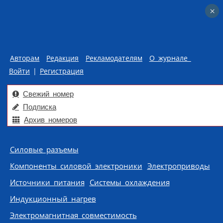
×
×
Авторам
Редакция
Рекламодателям
О журнале
Войти
|
Регистрация
Свежий номер
Подписка
Архив номеров
Skip to content
Силовые разъемы
Компоненты силовой электроники
Электроприводы
Источники питания
Системы охлаждения
Индукционный нагрев
Электромагнитная совместимость