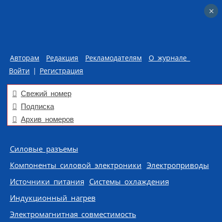
×
×
Авторам
Редакция
Рекламодателям
О журнале
Войти
|
Регистрация
Свежий номер
Подписка
Архив номеров
Skip to content
Силовые разъемы
Компоненты силовой электроники
Электроприводы
Источники питания
Системы охлаждения
Индукционный нагрев
Электромагнитная совместимость