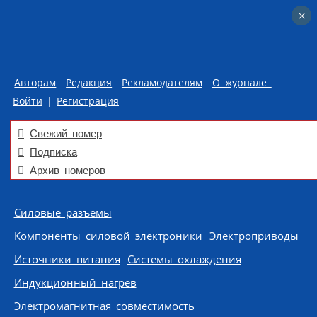
×
×
Авторам
Редакция
Рекламодателям
О журнале
Войти
|
Регистрация
Свежий номер
Подписка
Архив номеров
Skip to content
Силовые разъемы
Компоненты силовой электроники
Электроприводы
Источники питания
Системы охлаждения
Индукционный нагрев
Электромагнитная совместимость