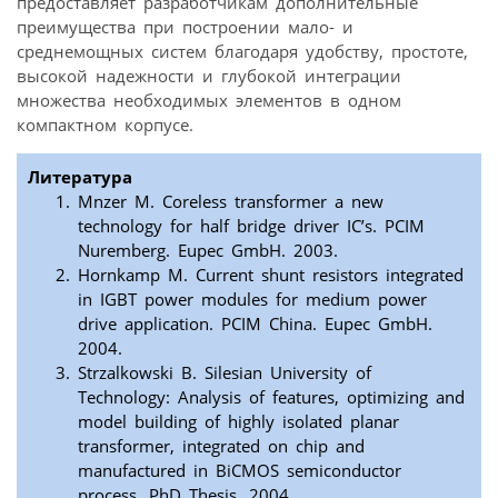
предоставляет разработчикам дополнительные
преимущества при построении мало- и
среднемощных систем благодаря удобству, простоте,
высокой надежности и глубокой интеграции
множества необходимых элементов в одном
компактном корпусе.
Литература
Mnzer M. Coreless transformer a new
technology for half bridge driver IC’s. PCIM
Nuremberg. Eupec GmbH. 2003.
Hornkamp M. Current shunt resistors integrated
in IGBT power modules for medium power
drive application. PCIM China. Eupec GmbH.
2004.
Strzalkowski B. Silesian University of
Technology: Analysis of features, optimizing and
model building of highly isolated planar
transformer, integrated on chip and
manufactured in BiCMOS semiconductor
process. PhD Thesis. 2004.