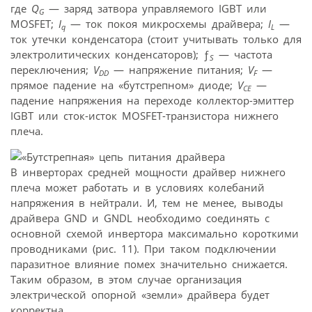
где
Q
— заряд затвора управляемого IGBT или
G
MOSFET;
I
— ток покоя микросхемы драйвера;
I
—
q
L
ток утечки конденсатора (стоит учитывать только для
электролитических конденсаторов); ƒ
— частота
S
переключения;
V
— напряжение питания;
V
—
DD
F
прямое падение на «бутстрепном» диоде;
V
—
CE
падение напряжения на переходе коллектор-эмиттер
IGBT или сток-исток MOSFET-транзистора нижнего
плеча.
В инверторах средней мощности драйвер нижнего
плеча может работать и в условиях колебаний
напряжения в нейтрали. И, тем не менее, выводы
драйвера GND и GNDL необходимо соединять с
основной схемой инвертора максимально короткими
проводниками (рис. 11). При таком подключении
паразитное влияние помех значительно снижается.
Таким образом, в этом случае организация
электрической опорной «земли» драйвера будет
корректна.