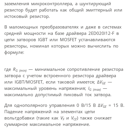
заземления микроконтроллера, а шунтирующий
резистор будет работать как общий эмиттерный или
истоковый резистор.
В маломощных преобразователях и даже в системах
средней мощности на базе драйвера 2ED020I12-F в
цепи затворов IGBT или MOSFET устанавливаются
резисторы, номинал которых можно вычислить по
формуле:
где
R
— минимальное сопротивление резистора
G (min)
затвора с учетом встроенного резистора драйвера
или IGBT/MOSFET, если таковой имеется; Δ
V
—
GE
максимальный уровень напряжения;
I
—
G (max)
максимально допустимый пиковый ток затвора.
Для однополярного управления 0 В/15 В Δ
V
= 15 В.
GE
Падение напряжений на элементах цепи
вольтдобавки (такие как
V
и
V
) также снижает
F
CE
суммарное максимальное напряжение.