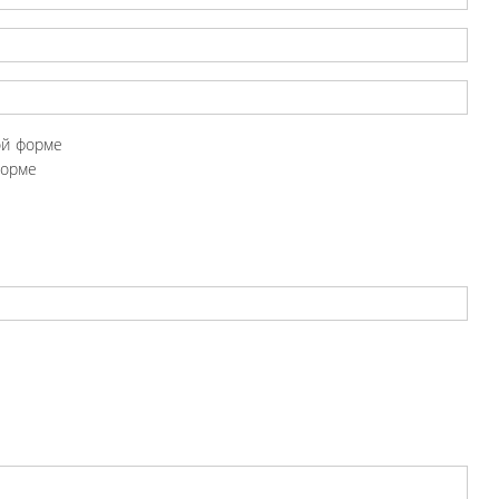
ой форме
форме