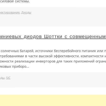
силовой системы.
ектирование
,
Диоды
мниевых диодов Шоттки с совмещенным
солнечных батарей, источники бесперебойного питания или 
ребованиями в части высокой эффективности, компактности 
можности реализации инверторов для таких приложений огра
ковых приборо...
оды
,
SiC