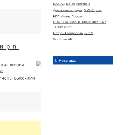
MATLAB
Molex
Ангстрем
Дорожный порядок
ММП-Ирбис
НПП «Учтех-Профи»
ООО НПФ «Новые Промышленные
Технологии»
Оптрон-Ставрополь
ЭЛИМ
Электрум АВ
и p-n-
Реклама
приложения
их
ничены высокими