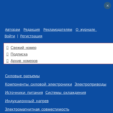
×
×
Авторам
Редакция
Рекламодателям
О журнале
Войти
|
Регистрация
Свежий номер
Подписка
Архив номеров
Skip to content
Силовые разъемы
Компоненты силовой электроники
Электроприводы
Источники питания
Системы охлаждения
Индукционный нагрев
Электромагнитная совместимость