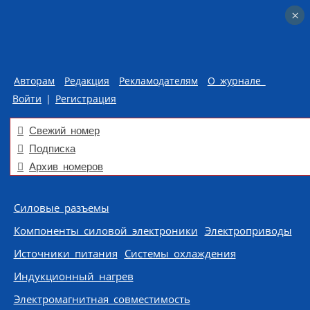
×
×
Авторам
Редакция
Рекламодателям
О журнале
Войти
|
Регистрация
Свежий номер
Подписка
Архив номеров
Skip to content
Силовые разъемы
Компоненты силовой электроники
Электроприводы
Источники питания
Системы охлаждения
Индукционный нагрев
Электромагнитная совместимость