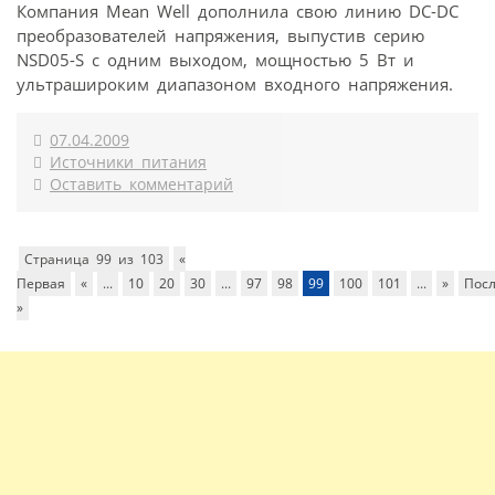
Компания Mean Well дополнила свою линию DC-DC
преобразователей напряжения, выпустив серию
NSD05-S с одним выходом, мощностью 5 Вт и
ультрашироким диапазоном входного напряжения.
07.04.2009
Источники питания
Оставить комментарий
Страница 99 из 103
«
Первая
«
...
10
20
30
...
97
98
99
100
101
...
»
Пос
»