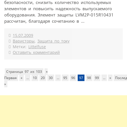
безопасности, снизить количество используемых
элементов и повысить надежность выпускаемого
оборудования. Элемент защиты LVM2P-015R10431
рассчитан, благодаря сочетанию в ...
15.07.2009
Варисторы
,
Защита по току
Метки:
Littelfuse
Оставить комментарий
Страница 97 из 103
«
Первая
«
...
10
20
30
...
95
96
97
98
99
...
»
После
»