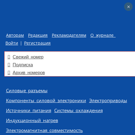
×
×
Авторам
Редакция
Рекламодателям
О журнале
Войти
|
Регистрация
Свежий номер
Подписка
Архив номеров
Skip to content
Силовые разъемы
Компоненты силовой электроники
Электроприводы
Источники питания
Системы охлаждения
Индукционный нагрев
Электромагнитная совместимость