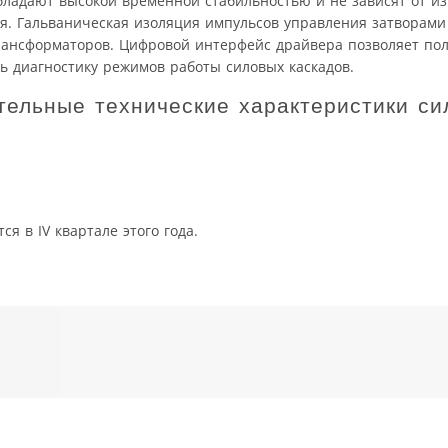
бладают высокой временной стабильностью и не зависят от и
я. Гальваническая изоляция импульсов управления затворами
рансформаторов. Цифровой интерфейс драйвера позволяет по
ь диагностику режимов работы силовых каскадов.
ельные технические характеристики си
я в IV квартале этого года.