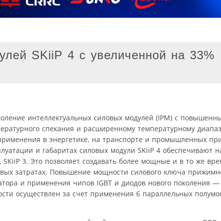
улей SKiiP 4 с увеличенной на 33%
коление интеллектуальных силовых модулей (IPM) с повышенн
пературного спекания и расширенному температурному диапаз
применения в энергетике, на транспорте и промышленных пр
сплуатации и габаритах силовых модули SKiiP 4 обеспечивают 
SKiiP 3. Это позволяет создавать более мощные и в то же вре
вых затратах. Повышение мощности силового ключа прижимн
атора и применения чипов IGBT и диодов нового поколения — 
ти осуществлен за счет применения 6 параллельных полумос