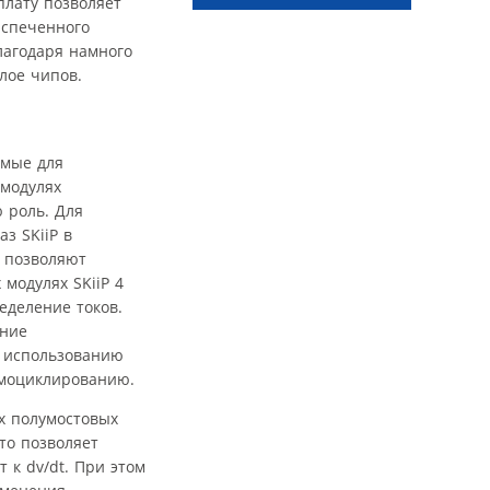
плату позволяет
 спеченного
лагодаря намного
лое чипов.
имые для
 модулях
 роль. Для
з SKiiP в
и позволяют
модулях SKiiP 4
деление токов.
ение
и использованию
рмоциклированию.
ых полумостовых
то позволяет
к dv/dt. При этом