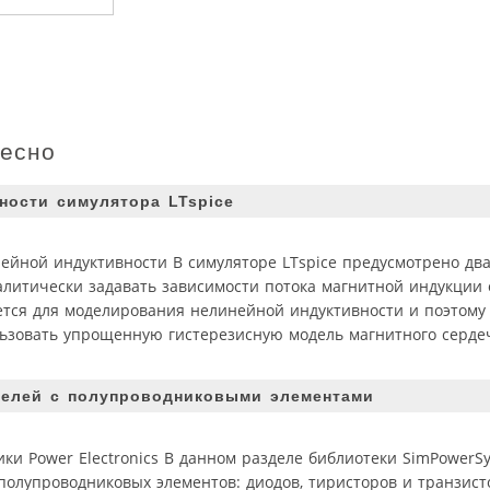
ресно
ности симулятора LTspice
ейной индуктивности В симуляторе LTspice предусмотрено два
литически задавать зависимости потока магнитной индукции о
уется для моделирования нелинейной индуктивности и поэтому 
льзовать упрощенную гистерезисную модель магнитного серде
делей с полупроводниковыми элементами
ики Power Electronics В данном разделе библиотеки SimPowerS
олупроводниковых элементов: диодов, тиристоров и транзист