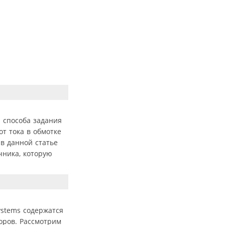
 способа задания
т тока в обмотке
в данной статье
чника, которую
ystems содержатся
оров. Рассмотрим