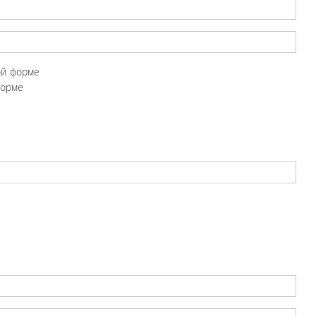
ой форме
форме