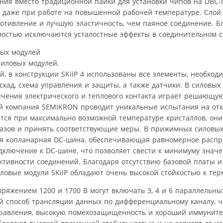
ния вместо традиционной пайки для установки чипов на DBC-
а даже при работе на повышенной рабочей температуре. Слой
отивление и лучшую эластичность, чем паяное соединение. Б
ностью исключаются усталостные эффекты в соединительном с
силовых модулей.
, в конструкции SKiiP 4 использованы все элементы, необход
скад, схема управления и защиты, а также датчики. В силовых
ечения электрического и теплового контакта играет решающую
й компания SEMIKRON проводит уникальные испытания на отка
ятся при максимально возможной температуре кристаллов, он
азов и принять соответствующие меры. В прижимных силовых 
я копланарная DC-шина, обеспечивающая равномерное распре
дключение к DC-шине, что позволяет свести к минимуму знач
ктивности соединений. Благодаря отсутствию базовой платы 
ловые модули SKiiP обладают очень высокой стойкостью к те
пряжением 1200 и 1700 В могут включать 3, 4 и 6 параллельн
ой способ трансляции данных по дифференциальному каналу, ч
правления, высокую помехозащищенность и хороший иммунитет 