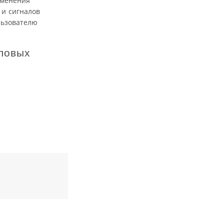
зменения
 и сигналов
льзователю
ловых