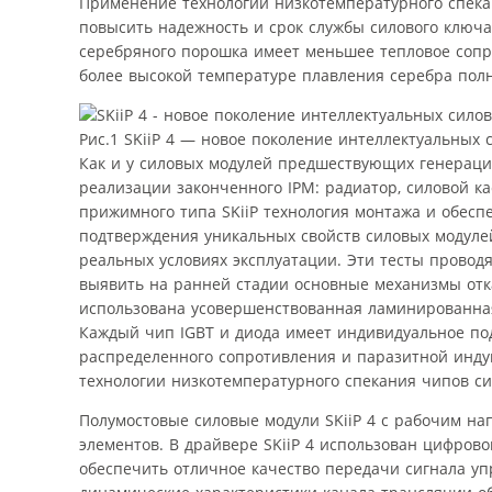
Применение технологии низкотемпературного спека
повысить надежность и срок службы силового ключ
серебряного порошка имеет меньшее тепловое сопр
более высокой температуре плавления серебра пол
Рис.1 SKiiP 4 — новое поколение интеллектуальных 
Как и у силовых модулей предшествующих генераций
реализации законченного IPM: радиатор, силовой ка
прижимного типа SKiiP технология монтажа и обесп
подтверждения уникальных свойств силовых модуле
реальных условиях эксплуатации. Эти тесты провод
выявить на ранней стадии основные механизмы отк
использована усовершенствованная ламинированна
Каждый чип IGBT и диода имеет индивидуальное по
распределенного сопротивления и паразитной инду
технологии низкотемпературного спекания чипов си
Полумостовые силовые модули SKiiP 4 с рабочим на
элементов. В драйвере SKiiP 4 использован цифров
обеспечить отличное качество передачи сигнала у