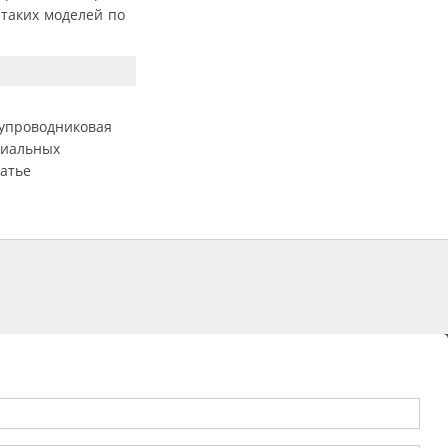
 таких моделей по
упроводниковая
риальных
татье