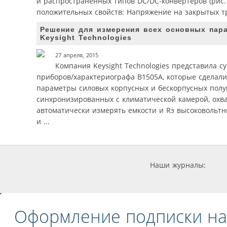
и распространенных типов DC/DC-конвертеров (рис.
положительных свойств: Напряжение на закрытых тр
Решение для измерения всех основных пар
Keysight Technologies
27 апреля, 2015
Компания Keysight Technologies представила 
приборов/характериографа B1505A, которые сделал
параметры силовых корпусных и бескорпусных полу
синхронизированных с климатической камерой, охва
автоматически измерять емкости и Rз высоковольт
и ...
Наши журналы:
Оформление подписки на