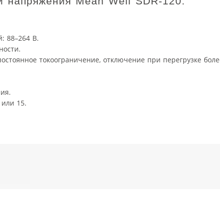
й напряжения Mean Well SDR-120:
 88–264 В.
ности.
(постоянное токоограничение, отключение при перегрузке боле
ия.
 или 15.