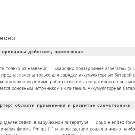
ресно
, принципы действия, применение
ь только из названия — «зарядно-подзарядные агрегаты» (ЗПА
а предназначены только для зарядки аккумуляторных батарей 
ном нормальном режиме работы системы оперативного постоянн
яется основным источником их питания. Аккумуляторная бата
ртер: области применения и развитие схемотехники
(далее ОПМК, в зарубежной литературе — double-ended forwar
териалах фирмы Philips [1] и впоследствии вошел в число наи