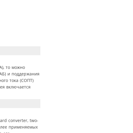
), то можно
(АБ) и поддержания
ого тока (СОПТ)
рея включается
d converter, two-
более применяемых