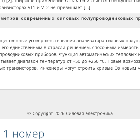
 1) [2]. Широкое применение ОПМК объясняется совокупность
анзисторах VT1 и VT2 не превышает […]
аметров современных силовых полупроводниковых п
существенные усовершенствования анализатора силовых полу
и его единственным в отрасли решением, способным измерять
проводниковых приборов. Функция автоматических тепловых 
тывает диапазон температур от –50 до +250 °C. Новые возмо
ных транзисторов. Инженеры могут строить кривые Qз новым 
© Copyright 2026 Силовая электроника
 1 номер