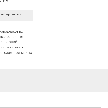
ю его
риборов от
проводниковых
 все основные
испытаний,
жности позволяют
методом при малых