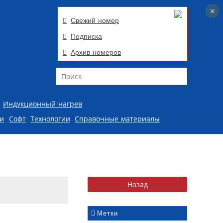
×
×
Свежий номер
Подписка
Архив номеров
Поиск
Индукционный нагрев
ии
Софт
Технологии
Справочные материалы
Метки