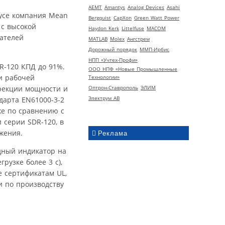
AEMT
Amantys
Analog Devices
Asahi
пусе компания Mean
Bergquist
CapXon
Green Watt Power
 с высокой
Haydon Kerk
Littelfuse
MACOM
ателей
MATLAB
Molex
Ангстрем
Дорожный порядок
ММП-Ирбис
НПП «Учтех-Профи»
R-120 КПД до 91%.
ООО НПФ «Новые Промышленные
и рабочей
Технологии»
рекции мощности и
Оптрон-Ставрополь
ЭЛИМ
Электрум АВ
дарта EN61000-3-2
же по сравнению с
 серии SDR-120, в
жения.
Реклама
дный индикатор на
рузке более 3 с),
е сертификатам UL,
и по производству