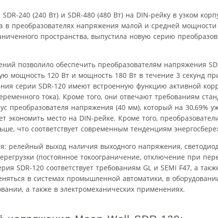
DR-240 (240 Вт) и SDR-480 (480 Вт) на DIN-рейку в узком кор
ка в преобразователях напряжения малой и средней мощности
аниченного пространства, выпустила новую серию преобразов
ений позволило обеспечить преобразователям напряжения SD
ю мощность 120 Вт и мощность 180 Вт в течение 3 секунд пр
ения серии SDR-120 имеют встроенную функцию активной кор
ременного тока). Кроме того, они отвечают требованиям стан
ус преобразователя напряжения (40 мм), который на 30,69% у
т экономить место на DIN-рейке. Кроме того, преобразователи
ьше, что соответствует современным тенденциям энергосбере
я: релейный выход наличия выходного напряжения, светодио
ерегрузки (постоянное токоограничение, отключение при перег
ия SDR-120 соответствует требованиям GL и SEMI F47, а такж
еняться в системах промышленной автоматики, в оборудовани
вании, а также в электромеханических применениях.