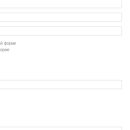
ой форме
форме