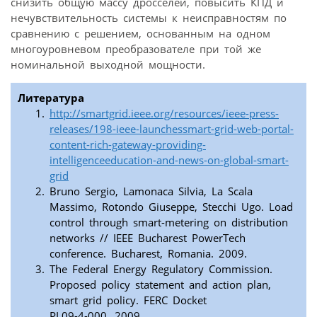
снизить общую массу дросселей, повысить КПД и
нечувствительность системы к неисправностям по
сравнению с решением, основанным на одном
многоуровневом преобразователе при той же
номинальной выходной мощности.
Литература
http://smartgrid.ieee.org/resources/ieee-press-
releases/198-ieee-launchessmart-grid-web-portal-
content-rich-gateway-providing-
intelligenceeducation-and-news-on-global-smart-
grid
Bruno Sergio, Lamonaca Silvia, La Scala
Massimo, Rotondo Giuseppe, Stecchi Ugo. Load
control through smart-metering on distribution
networks // IEEE Bucharest PowerTech
conference. Bucharest, Romania. 2009.
The Federal Energy Regulatory Commission.
Proposed policy statement and action plan,
smart grid policy. FERC Docket
PL09-4-000. 2009.