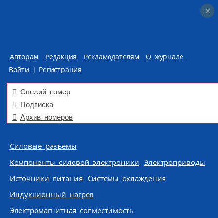
×
×
Авторам
Редакция
Рекламодателям
О журнале
Войти
|
Регистрация
Свежий номер
Подписка
Архив номеров
Skip to content
Силовые разъемы
Компоненты силовой электроники
Электроприводы
Источники питания
Системы охлаждения
Индукционный нагрев
Электромагнитная совместимость