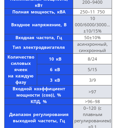
200–9400
кВт
Полная мощность, кВА
250–11 750
10
Входное напряжение, В
000/6000/3000…
±10/15%
Входная частота, Гц
50±10%
асинхронный,
Тип электродвигателя
синхронный
Количество
10 кВ
8/24
силовых
ячеек
6 кВ
5/15
на каждую
3 кВ
3/9
фазу
Входной коэффициент
>97
мощности (cos
ϕ
), %
КПД, %
>96–98
0~120 (с
Диапазон регулирования
плавным
выходной частоты, Гц
регулированием)
±0,1