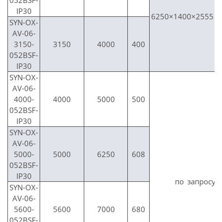
052BSF-
IP30
6250×1400×2555
SYN-OX-
AV-06-
3150-
3150
4000
400
1
052BSF-
IP30
SYN-OX-
AV-06-
4000-
4000
5000
500
052BSF-
IP30
SYN-OX-
AV-06-
5000-
5000
6250
608
052BSF-
IP30
по запросу
SYN-OX-
AV-06-
5600-
5600
7000
680
052BSF-