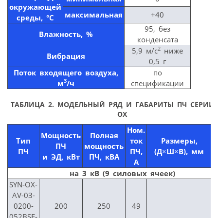
окружающей
максимальная
+40
среды, °С
95, без
Влажность, %
конденсата
2
5,9 м/с
ниже
Вибрация
0,5 г
Поток входящего воздуха,
по
3
м
/ч
спецификации
ТАБЛИЦА 2. МОДЕЛЬНЫЙ РЯД И ГАБАРИТЫ ПЧ СЕРИИ 
OX
Ном.
Мощность
Полная
Тип
ток
Размеры,
ПЧ
мощность
ПЧ
ПЧ,
(Д
×
Ш
×
В), мм
и ЭД, кВт
ПЧ, кВА
А
на 3 кВ (9 силовых ячеек)
SYN-OX-
AV-03-
0200-
200
250
49
052BSF-