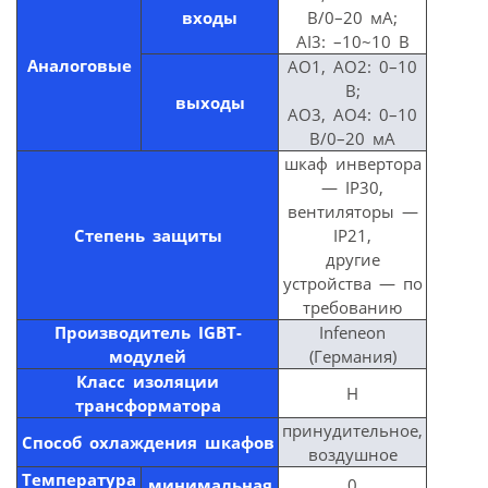
входы
В/0–20 мА;
AI3: –10~10 В
Аналоговые
AO1, AO2: 0–10
В;
выходы
AO3, AO4: 0–10
В/0–20 мА
шкаф инвертора
— IP30,
вентиляторы —
Степень защиты
IP21,
другие
устройства — по
требованию
Производитель IGBT-
Infeneon
модулей
(Германия)
Класс изоляции
Н
трансформатора
принудительное,
Способ охлаждения шкафов
воздушное
Температура
минимальная
0