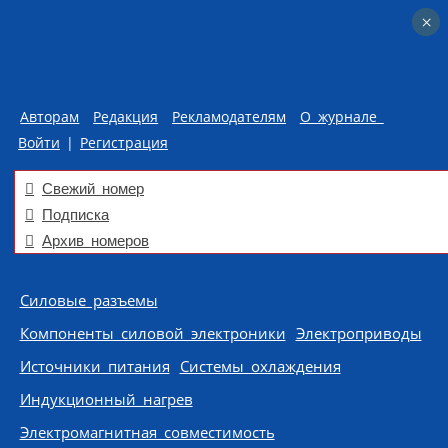
×
×
Авторам
Редакция
Рекламодателям
О журнале
Войти
|
Регистрация
Свежий номер
Подписка
Архив номеров
Skip to content
Силовые разъемы
Компоненты силовой электроники
Электроприводы
Источники питания
Системы охлаждения
Индукционный нагрев
Электромагнитная совместимость