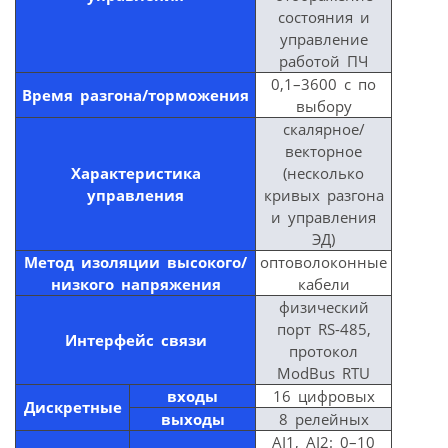
состояния и
управление
работой ПЧ
0,1–3600 с по
Время разгона/торможения
выбору
скалярное/
векторное
Характеристика
(несколько
управления
кривых разгона
и управления
ЭД)
Метод изоляции высокого/
оптоволоконные
низкого напряжения
кабели
физический
порт RS-485,
Интерфейс связи
протокол
ModBus RTU
входы
16 цифровых
Дискретные
выходы
8 релейных
AI1, AI2: 0–10