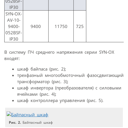
052BSF-
IP30
SYN-OX-
AV-10-
9400-
9400
11750
725
052BSF-
IP30
В систему ПЧ среднего напряжения серии SYN-OX
входят:
шкаф байпаса (рис. 2);
трехфазный многообмоточный фазосдвигающий
трансформатор (рис. 3);
шкаф инвертора (преобразователя) с силовыми
ячейками (рис. 4);
шкаф контроллера управления (рис. 5).
Рис. 2.
Байпасный шкаф