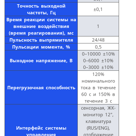
Точность выходной
±0,1
частоты, Гц
Время реакции системы на
внешние воздействия
1
(время реагирования), мс
Пульсность выпрямителя
24/48
Пульсации момента, %
0,5
0–10000 ±10%
Выходное напряжение, В
0–6000 ±10%
0–3000 ±10%
120%
номинального
Перегрузочная способность
тока в течение
60 с и 150% в
течение 3 с
сенсорная, ЖК-
монитор 12″,
клавиатура
Интерфейс системы
(RUS/ENG),
управления
отображение