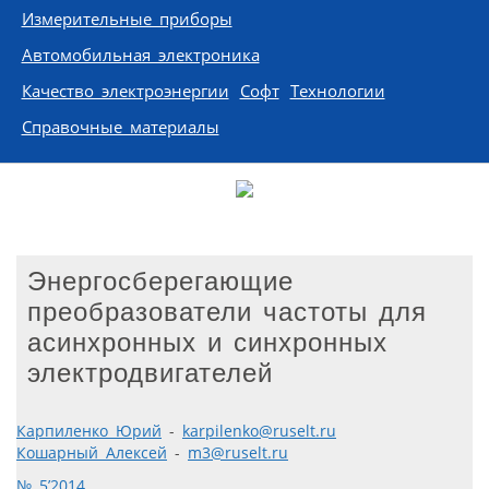
Измерительные приборы
Автомобильная электроника
Качество электроэнергии
Софт
Технологии
Справочные материалы
Энергосберегающие
преобразователи частоты для
асинхронных и синхронных
электродвигателей
Карпиленко Юрий
-
karpilenko@ruselt.ru
Кошарный Алексей
-
m3@ruselt.ru
№ 5’2014