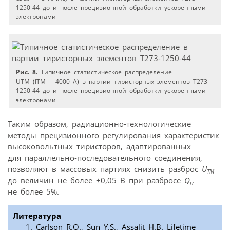
1250-44 до и после прецизионной обработки ускоренными
электронами
Рис. 8.
Типичное статистическое распределение
UTM (ITM = 4000 А) в партии тиристорных элементов Т273-
1250-44 до и после прецизионной обработки ускоренными
электронами
Таким образом, радиационно-технологические
методы прецизионного регулирования характеристик
высоковольтных тиристоров, адаптированных
для параллельно-последовательного соединения,
позволяют в массовых партиях снизить разброс
U
TM
до величин не более ±0,05 В при разбросе
Q
rr
не более 5%.
Литература
Carlson R.O., Sun Y.S., Assalit H.B. Lifetime