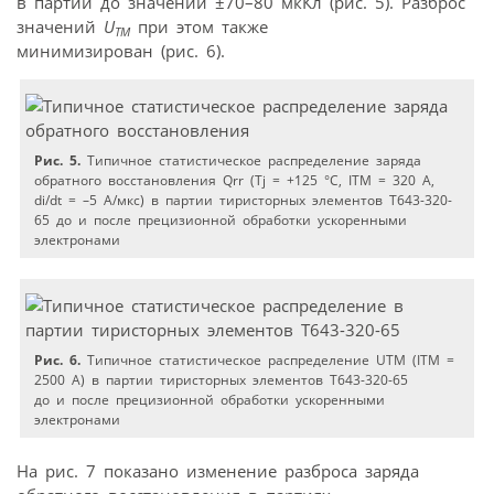
в партии до значений ±70–80 мкКл (рис. 5). Разброс
значений
U
при этом также
ТМ
минимизирован (рис. 6).
Рис. 5.
Типичное статистическое распределение заряда
обратного восстановления Qrr (Tj = +125 °C, ITM = 320 А,
di/dt = –5 А/мкс) в партии тиристорных элементов Т643-320-
65 до и после прецизионной обработки ускоренными
электронами
Рис. 6.
Типичное статистическое распределение UTM (ITM =
2500 А) в партии тиристорных элементов Т643-320-65
до и после прецизионной обработки ускоренными
электронами
На рис. 7 показано изменение разброса заряда