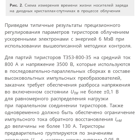
Рис. 2
. Схема измерения времени жизни носителей заряда
на диодных кристаллах-спутниках в процессе облучения
Приведем типичные результаты прецизионного
регулирования параметров тиристоров облучением
ускоренными электронами с энергией 6 МэВ при
использовании вышеописанной методики контроля.
Для партий тиристоров T353-800-35 на средний ток
800 А и напряжение 3500 В, которые используются
в последовательно-параллельных сборках в составе
высоковольтных импульсных преобразователей,
заказчик требует обеспечения разброса напряжения
во включенном состоянии
U
не более ±0,1 В
ТМ
для равномерного распределения нагрузки
при паралельном соединении тиристоров. Также
одновременно должно быть обеспечено ограничение
импульсного тока обратного восстановления
I
rrM
до величины не более 130 А. Тиристоры
предварительно группируются по значениям
исходного
U
с «шагом» между гуппами 0,05 В,