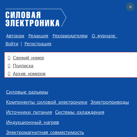
×
×
Авторам
Редакция
Рекламодателям
О журнале
Войти
|
Регистрация
Свежий номер
Подписка
Архив номеров
Skip to content
Силовые разъемы
Компоненты силовой электроники
Электроприводы
Источники питания
Системы охлаждения
Индукционный нагрев
Электромагнитная совместимость