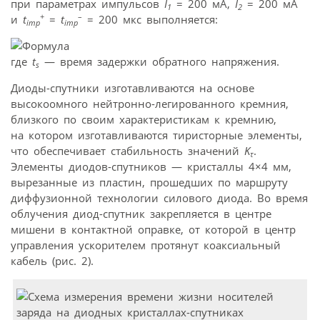
при параметрах импульсов
I
= 200 мА,
I
= 200 мА
1
2
+
–
и
t
=
t
= 200 мкс выполняется:
imp
imp
где
t
— время задержки обратного напряжения.
s
Диоды-спутники изготавливаются на основе
высокоомного нейтронно-легированного кремния,
близкого по своим характеристикам к кремнию,
на котором изготавливаются тиристорные элементы,
что обеспечивает стабильность значений
K
.
τ
Элементы диодов-спутников — кристаллы 4×4 мм,
вырезанные из пластин, прошедших по маршруту
диффузионной технологии силового диода. Во время
облучения диод-спутник закрепляется в центре
мишени в контактной оправке, от которой в центр
управления ускорителем протянут коаксиальный
кабель (рис. 2).