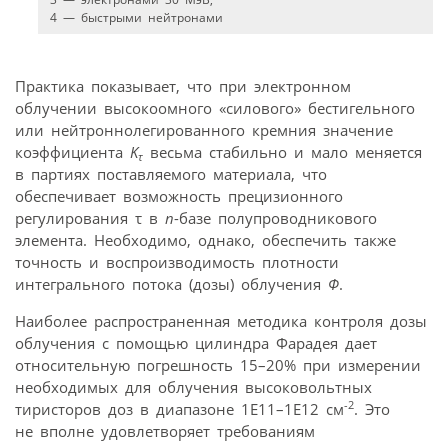
4 — быстрыми нейтронами
Практика показывает, что при электронном
облучении высокоомного «силового» бестигельного
или нейтроннолегированного кремния значение
коэффициента
K
весьма стабильно и мало меняется
τ
в партиях поставляемого материала, что
обеспечивает возможность прецизионного
регулирования τ в
n
-базе полупроводникового
элемента. Необходимо, однако, обеспечить также
точность и воспроизводимость плотности
интегрального потока (дозы) облучения
Ф
.
Наиболее распространенная методика контроля дозы
облучения с помощью цилиндра Фарадея дает
относительную погрешность 15–20% при измерении
необходимых для облучения высоковольтных
-2
тиристоров доз в диапазоне 1E11–1E12 см
. Это
не вполне удовлетворяет требованиям