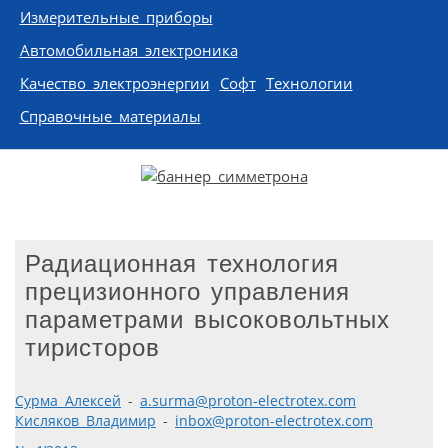
Измерительные приборы
Автомобильная электроника
Качество электроэнергии
Софт
Технологии
Справочные материалы
Радиационная технология
прецизионного управления
параметрами высоковольтных
тиристоров
Сурма Алексей
-
a.surma@proton-electrotex.com
Кисляков Владимир
-
inbox@proton-electrotex.com