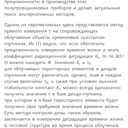
прецизионности в производстве этих
полупроводниковых приборов и делает актуальным
поиск альтернативных методов.
Одним из перспективных здесь представляется метод
прямого измерения τ на сопровождающих
облучаемые объекты кремниевых кристаллах-
спутниках. Из (1) видно, что если обеспечить
прецизионность измерения времени жизни и знать
коэффициент радиационной деградации
K
, то по Δ(1/
τ
τ) можно находить
Ф
. Значения
K
и τ
τ
0
для облучаемых тиристорных элементов и диодов
спутников могут различаться, однако, зная в каждом
случае величины τ
, а также при условии высокой
0
стабильности констант
K
, можно всегда однозначно
τ
получить значение τ в базе диода-спутника,
при котором в
n
-базе тиристорного элемента будет
получено свое требуемое значение времени жизни.
Суть метода контроля дозы, таким образом,
заключается в измерении деградации времени жизни
в тестовой структуре во время процесса облучения,