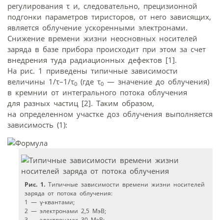
регулирования τ и, следовательно, прецизионной
подгонки параметров тиристоров, от него зависящих,
является облучение ускоренными электронами.
Снижение времени жизни неосновных носителей
заряда в базе прибора происходит при этом за счет
внедрения туда радиационных дефектов [1].
На рис. 1 приведены типичные зависимости
величины 1/τ–1/τ
(где τ
— значение до облучения)
0
0
в кремнии от интегрального потока облучения
для разных частиц [2]. Таким образом,
на определенном участке доз облучения выполняется
зависимость (1):
Рис. 1.
Типичные зависимости времени жизни носителей
заряда от потока облучения:
1 — γ-квантами;
2 — электронами 2,5 МэВ;
3 — электронами 30 МэВ;