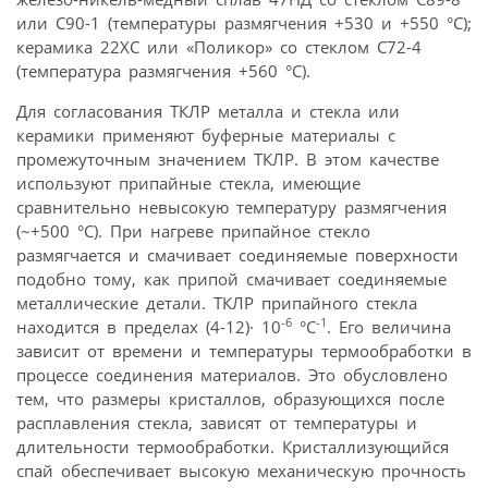
или С90-1 (температуры размягчения +530 и +550 °С);
керамика 22ХС или «Поликор» со стеклом С72-4
(температура размягчения +560 °С).
Для согласования ТКЛР металла и стекла или
керамики применяют буферные материалы с
промежуточным значением ТКЛР. В этом качестве
используют припайные стекла, имеющие
сравнительно невысокую температуру размягчения
(~+500 °С). При нагреве припайное стекло
размягчается и смачивает соединяемые поверхности
подобно тому, как припой смачивает соединяемые
металлические детали. ТКЛР припайного стекла
-6
-1
находится в пределах (4-12)· 10
°С
. Его величина
зависит от времени и температуры термообработки в
процессе соединения материалов. Это обусловлено
тем, что размеры кристаллов, образующихся после
расплавления стекла, зависят от температуры и
длительности термообработки. Кристаллизующийся
спай обеспечивает высокую механическую прочность