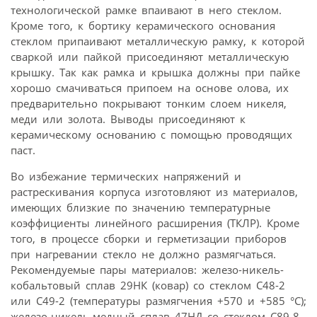
технологической рамке впаивают в него стеклом.
Кроме того, к бортику керамического основания
стеклом припаивают металлическую рамку, к которой
сваркой или пайкой присоединяют металлическую
крышку. Так как рамка и крышка должны при пайке
хорошо смачиваться припоем на основе олова, их
предварительно покрывают тонким слоем никеля,
меди или золота. Выводы присоединяют к
керамическому основанию с помощью проводящих
паст.
Во избежание термических напряжений и
растрескивания корпуса изготовляют из материалов,
имеющих близкие по значению температурные
коэффициенты линейного расширения (ТКЛР). Кроме
того, в процессе сборки и герметизации приборов
при нагревании стекло не должно размягчаться.
Рекомендуемые пары материалов: железо-никель-
кобальтовый сплав 29НК (ковар) со стеклом С48-2
или С49-2 (температуры размягчения +570 и +585 °С);
железо-никель-медный сплав 47НД со стеклом С89-8