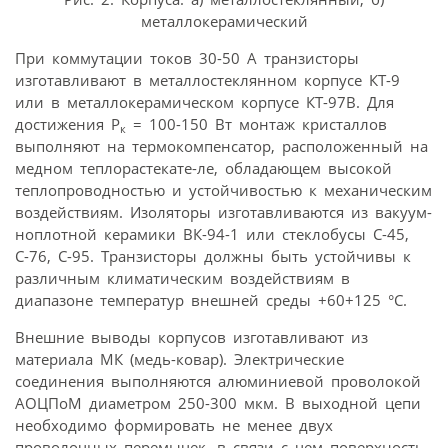
металлокерамический
При коммутации токов 30-50 А транзисторы
изготавливают в металлостеклянном корпусе КТ-9
или в металлокерамическом корпусе КТ-97В. Для
достижения Р
= 100-150 Вт монтаж кристаллов
к
выполняют на термокомпенсатор, расположенный на
медном теплорастекате-ле, обладающем высокой
теплопроводностью и устойчивостью к механическим
воздействиям. Изоляторы изготавливаются из вакуум-
ноплотной керамики ВК-94-1 или стеклобусы С-45,
С-76, С-95. Транзисторы должны быть устойчивы к
различным климатическим воздействиям в
диапазоне температур внешней среды +60+125 °С.
Внешние выводы корпусов изготавливают из
материала МК (медь-ковар). Электрические
соединения выполняются алюминиевой проволокой
АОЦПоМ диаметром 250-300 мкм. В выходной цепи
необходимо формировать не менее двух
проволочных перемычек, в связи с чем поверхность