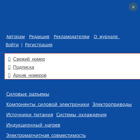
×
×
Авторам
Редакция
Рекламодателям
О журнале
Войти
|
Регистрация
Свежий номер
Подписка
Архив номеров
Skip to content
Силовые разъемы
Компоненты силовой электроники
Электроприводы
Источники питания
Системы охлаждения
Индукционный нагрев
Электромагнитная совместимость