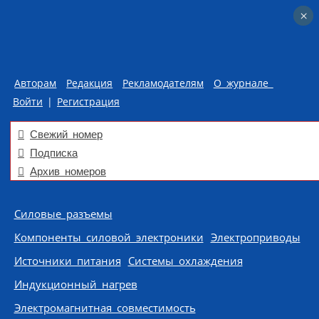
×
×
Авторам
Редакция
Рекламодателям
О журнале
Войти
|
Регистрация
Свежий номер
Подписка
Архив номеров
Skip to content
Силовые разъемы
Компоненты силовой электроники
Электроприводы
Источники питания
Системы охлаждения
Индукционный нагрев
Электромагнитная совместимость