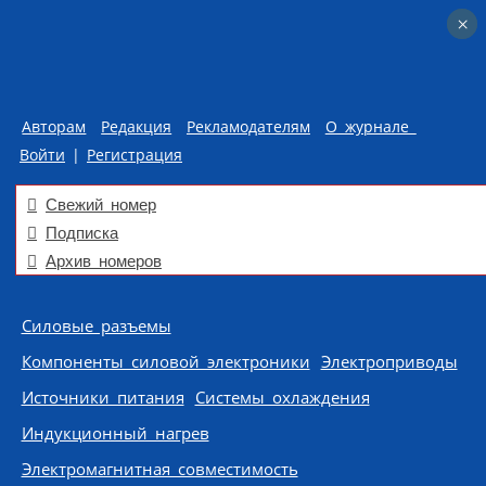
×
×
Авторам
Редакция
Рекламодателям
О журнале
Войти
|
Регистрация
Свежий номер
Подписка
Архив номеров
Skip to content
Силовые разъемы
Компоненты силовой электроники
Электроприводы
Источники питания
Системы охлаждения
Индукционный нагрев
Электромагнитная совместимость