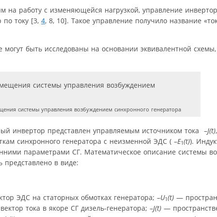
м на работу с изменяющейся нагрузкой, управление инвертор
 по току [3,
4
, 8, 10]. Такое управление получило название «то
е могут быть исследованы на основании эквивалентной схемы
щения системы управления возбуждением синхронного генератора
ный инвертор представлен управляемым источником тока –
J(t)
кам синхронного генератора с неизменной ЭДС ( –
E
(t)
). Инду
1
енними параметрами СГ. Математическое описание системы 
ь представлено в виде:
ор ЭДС на статорных обмотках генератора; –
U
(t)
— простран
1
ктор тока в якоре СГ дизель-генератора; –
J(t)
— пространств