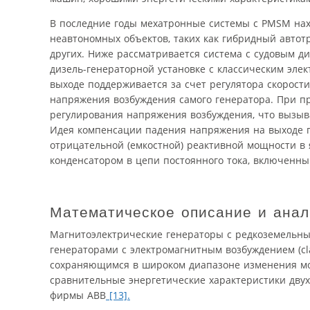
В последние годы мехатронные системы с PMSM нах
неавтономных объектов, таких как гибридный автот
других. Ниже рассматривается система с судовым д
дизель-генераторной установке с классическим эл
выходе поддерживается за счет регулятора скорости
напряжения возбуждения самого генератора. При пр
регулирования напряжения возбуждения, что вызыв
Идея компенсации падения напряжения на выходе г
отрицательной (емкостной) реактивной мощности в 
конденсатором в цепи постоянного тока, включенны
Математическое описание и анал
Магнитоэлектрические генераторы с редко­земель
генераторами с электромагнитным возбуждением (cl
сохраняющимся в широком диапазоне изменения мощ
сравнительные энергетические характеристики дву
фирмы АВВ
[13].