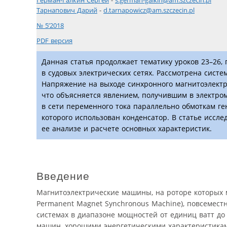
Герман-Галкин Сергей
-
s.german-galkin@am.szczecin.pl
Тарнапович Дарий
-
d.tarnapowicz@am.szczecin.pl
№ 5’2018
PDF версия
Данная статья продолжает тематику уроков 23–26
в судовых электрических сетях. Рассмотрена сист
Напряжение на выходе синхронного магнитоэлектр
что объясняется явлением, получившим в электро
в сети переменного тока параллельно обмоткам г
которого использован конденсатор. В статье иссл
ее анализе и расчете основных характеристик.
Введение
Магнитоэлектрические машины, на роторе которых
Permanent Magnet Synchronous Machine), повсемес
системах в диапазоне мощностей от единиц ватт до 
машин, хорошими энергетическими характеристика