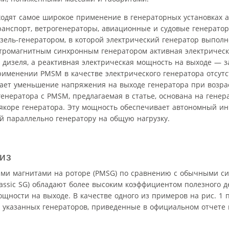
одят самое широкое применение в генераторных установках 
ранспорт, ветрогенераторы, авиационные и судовые генератор
изель-генератором, в которой электрический генератор выпол
ектромагнитным синхронным генератором активная электричес
 дизеля, а реактивная электрическая мощность на выходе — з
именении PMSM в качестве электрического генератора отсутс
ает уменьшение напряжения на выходе генератора при возрас
енератора с PMSM, предлагаемая в статье, основана на генер
якоре генератора. Эту мощность обеспечивает автономный ин
й параллельно генератору на общую нагрузку.
из
ными магнитами на роторе (PMSG) по сравнению с обычными 
assic SG) обладают более высоким коэффициентом полезного д
ности на выходе. В качестве одного из примеров на рис. 1 
х указанных генераторов, приведенные в официальном отчете