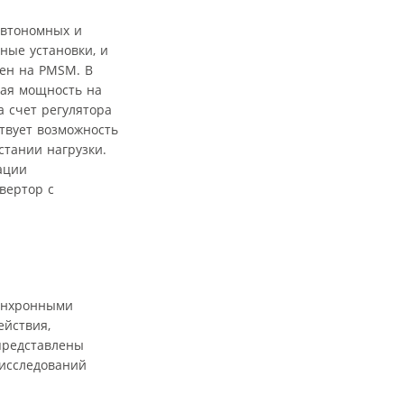
автономных и
ные установки, и
нен на PMSM. В
кая мощность на
а счет регулятора
твует возможность
тании нагрузки.
ации
вертор с
синхронными
ействия,
представлены
 исследований