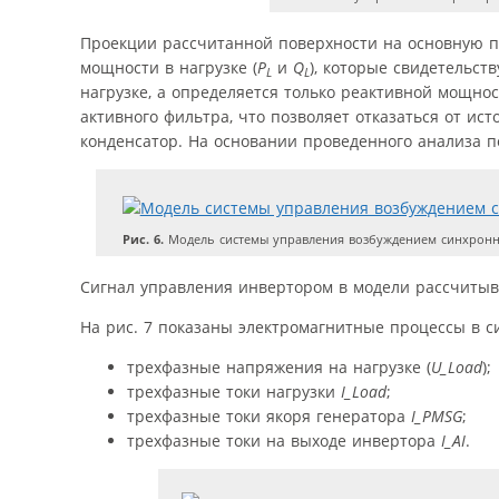
Проекции рассчитанной поверхности на основную п
мощности в нагрузке (
P
и
Q
), которые свидетельст
L
L
нагрузке, а определяется только реактивной мощн
активного фильтра, что позволяет отказаться от ис
конденсатор. На основании проведенного анализа по
Рис. 6.
Модель системы управления возбуждением синхронн
Сигнал управления инвертором в модели рассчитывае
На рис. 7 показаны электромагнитные процессы в с
трехфазные напряжения на нагрузке (
U_Load
);
трехфазные токи нагрузки
I_Load
;
трехфазные токи якоря генератора
I_PMSG
;
трехфазные токи на выходе инвертора
I_AI
.