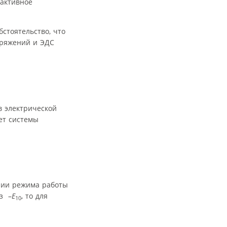
активное
бстоятельство, что
пряжений и ЭДС
в электрической
ет системы
нии режима работы
ез –
E
, то для
10