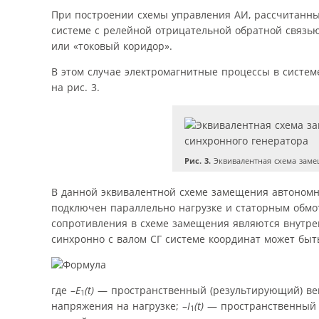
При построении схемы управления АИ, рассчитанны
системе с релейной отрицательной обратной связью
или «токовый коридор».
В этом случае электромагнитные процессы в систем
на рис. 3.
Рис. 3.
Эквивалентная схема заме
В данной эквивалентной схеме замещения автоном
подключен параллельно нагрузке и статорным обмот
сопротивления в схеме замещения являются внутр
синхронно с валом СГ системе координат может быт
где –
E
(t)
— пространственный (результирующий) вект
1
напряжения на нагрузке; –
I
(t)
— пространственный ве
1