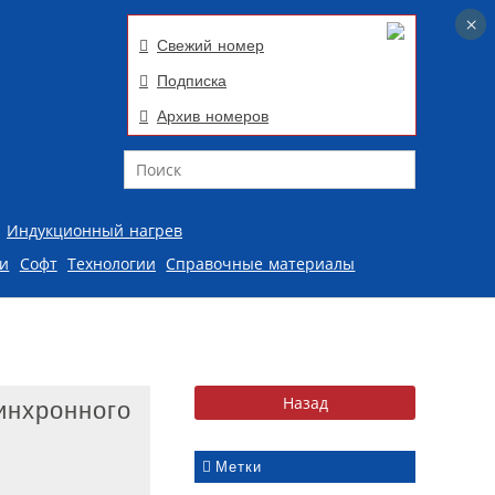
×
×
Свежий номер
Подписка
Архив номеров
Поиск
Индукционный нагрев
ии
Софт
Технологии
Справочные материалы
инхронного
Метки