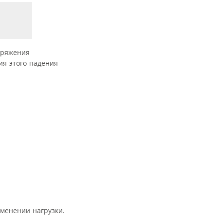
пряжения
ия этого падения
менении нагрузки.