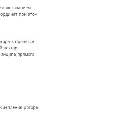
использованием
оординат при этом
отора в процессе
й вектор
ринципа прямого
осцепления ротора