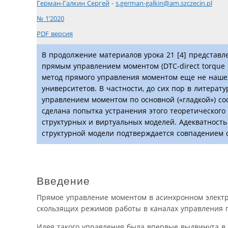
Герман-Галкин Сергей
-
s.german-galkin@am.szczecin.pl
№ 1’2020
PDF версия
В продолжение материалов урока 21 [4] представл
прямым управлением моментом (DTC-direct torque 
метод прямого управления моментом еще не наше
университетов. В частности, до сих пор в литера
управлением моментом по основной («гладкой») со
сделана попытка устранения этого теоретического
структурных и виртуальных моделей. Адекватность
структурной модели подтверждается совпадением 
Введение
Прямое управление моментом в асинхронном электроп
скользящих режимов работы в каналах управления 
Идея такого управления была впервые выдвинута в 19