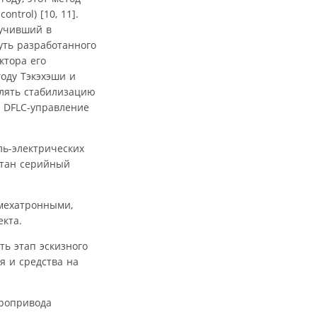
trol) [10, 11].
лучивший в
Суть разработанного
ктора его
оду Тэкэхэши и
влять стабилизацию
о DFLC-управление
ль-электрических
отан серийный
мехатронными,
кта.
ть этап эскизного
я и средства на
тропривода