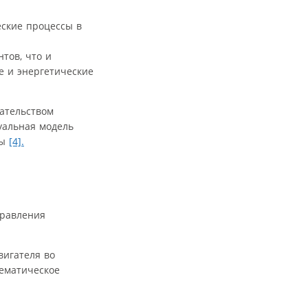
еские процессы в
тов, что и
е и энергетические
зательством
уальная модель
мы
[4].
правления
вигателя во
тематическое