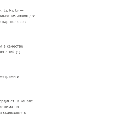
, L
, R
, L
—
1
1
2
2
 намагничивающего
о пар полюсов
м в качестве
внений (1)
аметрами и
ординат. В канале
 режима по
и скользящего