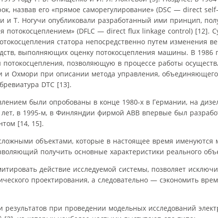
 назвав его «прямое саморегулирование» (DSC — direct self-con
ши и Т. Ногучи опубликовали разработанный ими принцип, по
токо­сцеплением» (DFLC — direct flux linkage control) [12]. 
отокосцепления статора непосредственно путем изменения ве
дств, выполняющих оценку потоко­сцепления машины. В 1986 г
ки потокосцепления, позволяющую в процессе работы осущест
эши и Охмори при описании метода управления, объединяющег
бревиатура DTC [13].
лением были опробованы в конце 1980-х в Германии, на дизе
10 лет, в 1995-м, в Финляндии фирмой ABB впервые был разраб
ом [14, 15].
сложными объектами, которые в настоящее время именуются 
озволяющий получить основные характеристики реального объе
митировать действие исследуемой системы, позволяет исключи
ического проектирования, а следовательно — сэкономить врем
и результатов при проведении модельных исследований элек