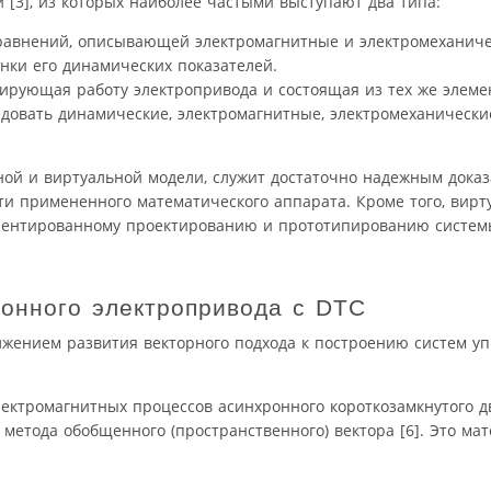
[3], из которых наиболее частыми выступают два типа:
уравнений, описывающей электромагнитные и электромеханич
нки его динамических показателей.
ирующая работу электропривода и состоящая из тех же элемен
едовать динамические, электромагнитные, электромеханически
ной и виртуальной модели, служит достаточно надежным дока
и примененного математического аппарата. Кроме того, вирт
риентированному проектированию и прототипированию систе
онного электропривода с DTC
лжением развития векторного подхода к построению систем у
лектромагнитных процессов асинхронного короткозамкнутого д
етода обобщенного (пространственного) вектора [6]. Это ма