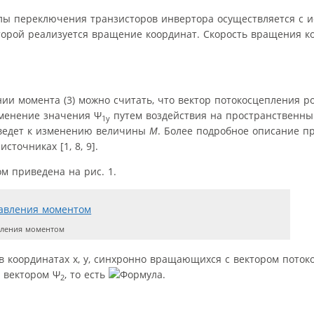
лы переключения транзисторов инвертора осуществляется с 
торой реализуется вращение координат. Скорость вращения к
ии момента (3) можно считать, что вектор потокосцепления р
зменение значения Ψ
путем воздействия на пространственны
1y
иведет к изменению величины
M
. Более подробное описание п
точниках [1, 8, 9].
м приведена на рис. 1.
вления моментом
 координатах x, y, синхронно вращающихся с вектором поток
с вектором Ψ
, то есть
.
2