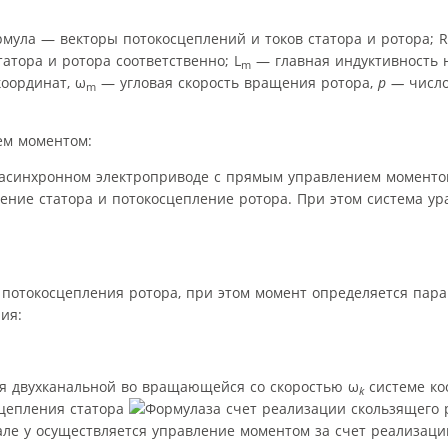
— векторы потокосцеплений и токов статора и ротора; R
атора и ротора соответственно; L
— главная индуктивность
m
оординат, ω
— угловая скорость вращения ротора,
р —
числ
m
ем моментом:
 асинхронном электроприводе с прямым управлением моменто
ние статора и потокосцепление ротора. При этом система ура
р потокосцепления ротора, при этом момент определяется пар
ия:
ся двухканальной во вращающейся со скоростью ω
системе ко
k
сцепления статора
за счет реализации скользящего
нале y осуществляется управление моментом за счет реализаци