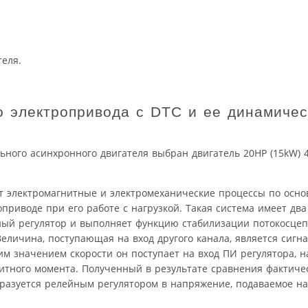
еля.
о электропривода с DTC и ее динамичес
ьного асинхронного двигателя выбран двигатель 20HP (15kW) 4
т электромагнитные и электромеханические процессы по осно
риводе при его работе с нагрузкой. Такая система имеет дв
ный регулятор и выполняет функцию стабилизации потокосцеп
 Величина, поступающая на вход другого канала, является сигн
м значением скорости он поступает на вход ПИ регулятора, н
тного момента. Полученный в результате сравнения фактичес
разуется релейным регулятором в напряжение, подаваемое на