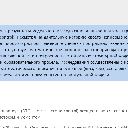
ены результаты модельного исследования асинхронного элект
control). Несмотря на длительную историю своего непрерывно
л широкого распространения в учебных программах техничес
туре отсутствует математическое описание электропривода с п
ставляющей [2] и построение на этой основе структурной моде
 и образовательного пробела. Исследования осуществлены с 
 математического описания по основной («гладкой») составля
с результатами, полученными на виртуальной модели.
риводе (DTC — direct torque control) осуществляется за сче
потоком и моментом.
79 году Г. Б. Онищенко и И. Л. Локтевой [5]. Позднее, в 1984 