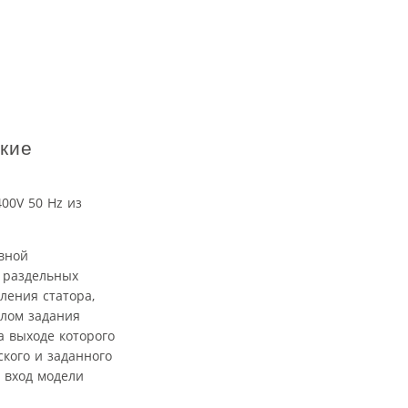
кие
00V 50 Hz из
вной
а раздельных
ления статора,
алом задания
а выходе которого
кого и заданного
 вход модели