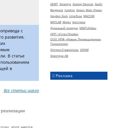
AEMT
Amantys
Analog Devices
Asahi
Bergquist
CapXon
Green Watt Power
Haydon Kerk
Littelfuse
MACOM
MATLAB
Molex
Ангстрем
Дорожный порядок
ММП-Ирбис
ропривода с
НПП «Учтех-Профи»
го развития,
ООО НПФ «Новые Промышленные
ких
Технологии»
рямым
Оптрон-Ставрополь
ЭЛИМ
ли. В статье
Электрум АВ
использованием
ющей в
Реклама
Все статьи цикла
т реализации
году, этот метод