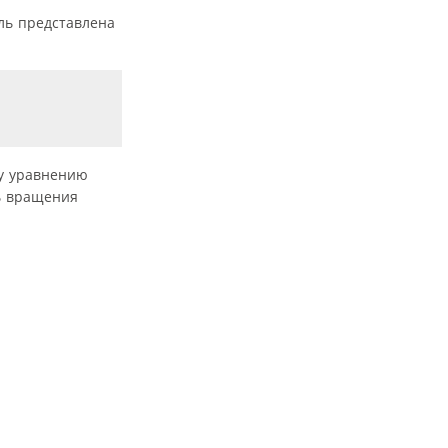
ль представлена
му уравнению
ть вращения