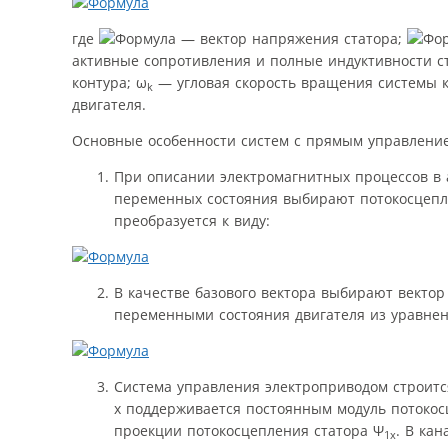
где
— вектор напряжения статора;
активные сопротивления и полные индуктивности ст
контура; ω
— угловая скорость вращения системы к
k
двигателя.
Основные особенности систем с прямым управлени
При описании электромагнитных процессов в
переменных состояния выбирают потокосцепле
преобразуется к виду:
В качестве базового вектора выбирают векто
переменными состояния двигателя из уравнен
Система управления электроприводом строит
x поддерживается постоянным модуль потоко
проекции потокосцепления статора Ψ
. В ка
1x