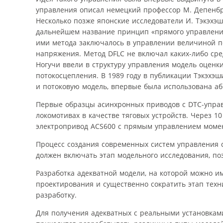
управления описал немецкий профессор М. Депенброк,
Несколько позже японские исследователи И. Тэкэхэ
дальнейшем название принцип «прямого управления по
ими метода заключалось в управлении величиной п
напряжения. Метод DFLC не включал каких-либо сре
Ногучи ввели в структуру управления модель оцен
потокосцепления. В 1989 году в публикации Тэкэх
и потоковую модель, впервые была использована аб
Первые образцы асинхронных приводов с DTC-управ
локомотивах в качестве тяговых устройств. Через 
электропривод ACS600 с прямым управлением момент
Процесс создания современных систем управления 
должен включать этап модельного исследования, п
Разработка адекватной модели, на которой можно и
проектирования и существенно сократить этап техн
разработку.
Для получения адекватных с реальными установкам