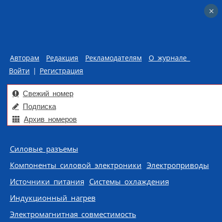
×
×
Авторам
Редакция
Рекламодателям
О журнале
Войти
|
Регистрация
Свежий номер
Подписка
Архив номеров
Skip to content
Силовые разъемы
Компоненты силовой электроники
Электроприводы
Источники питания
Системы охлаждения
Индукционный нагрев
Электромагнитная совместимость