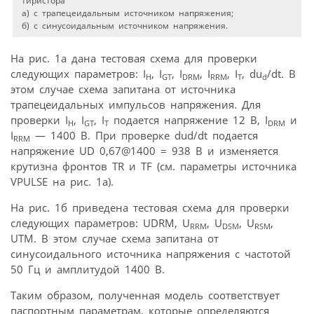
тиристора
а) с трапецеидальным источником напряжения;
б) с синусоидальным источником напряжения.
На рис. 1а дана тестовая схема для проверки
следующих параметров: I
, I
, I
, I
, I
, du
/dt. В
H
GT
DRM
RRM
T
d
этом случае схема запитана от источника
трапецеидальных импульсов напряжения. Для
проверки I
, I
, I
подается напряжение 12 В, I
и
H
GT
T
DRM
I
— 1400 В. При проверке dud/dt подается
RRM
напряжение UD 0,67@1400 = 938 В и изменяется
крутизна фронтов TR и TF (см. параметры источника
VPULSE на рис. 1а).
На рис. 1б приведена тестовая схема для проверки
следующих параметров: UDRM, U
, U
, U
,
RRM
DSM
RSM
UTM. В этом случае схема запитана от
синусоидального источника напряжения с частотой
50 Гц и амплитудой 1400 В.
Таким образом, полученная модель соответствует
паспортным параметрам, которые определяются