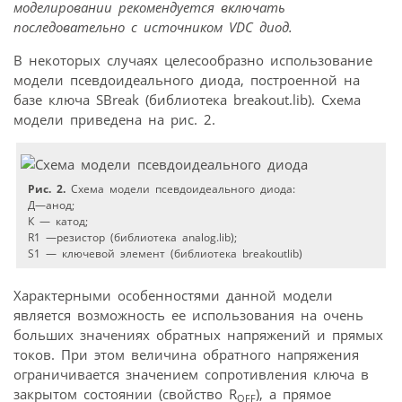
моделировании рекомендуется включать
последовательно с источником VDC диод.
В некоторых случаях целесообразно использование
модели псевдоидеального диода, построенной на
базе ключа SBreak (библиотека breakout.lib). Схема
модели приведена на рис. 2.
Рис. 2.
Схема модели псевдоидеального диода:
Д—анод;
К — катод;
R1 —резистор (библиотека analog.lib);
S1 — ключевой элемент (библиотека breakoutlib)
Характерными особенностями данной модели
является возможность ее использования на очень
больших значениях обратных напряжений и прямых
токов. При этом величина обратного напряжения
ограничивается значением сопротивления ключа в
закрытом состоянии (свойство R
), а прямое
OFF