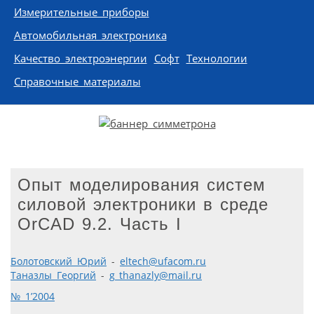
Измерительные приборы
Автомобильная электроника
Качество электроэнергии
Софт
Технологии
Справочные материалы
Опыт моделирования систем
силовой электроники в среде
OrCAD 9.2. Часть I
Болотовский Юрий
-
eltech@ufacom.ru
Таназлы Георгий
-
g_thanazly@mail.ru
№ 1’2004