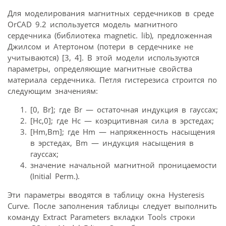
Для моделирования магнитных сердечников в среде
OrCAD 9.2 используется модель магнитного
сердечника (библиотека magnetic. lib), предложенная
Джилсом и Атертоном (потери в сердечнике не
учитываются) [3, 4]. В этой модели используются
параметры, определяющие магнитные свойства
материала сердечника. Петля гистерезиса строится по
следующим значениям:
[0, Br]; где Br — остаточная индукция в гауссах;
[Hc,0]; где Hc — коэрцитивная сила в эрстедах;
[Hm,Bm]; где Hm — напряженность насыщения
в эрстедах, Bm — индукция насыщения в
гауссах;
значение начальной магнитной проницаемости
(Initial Perm.).
Эти параметры вводятся в таблицу окна Hysteresis
Curve. После заполнения таблицы следует выполнить
команду Extract Parameters вкладки Tools строки