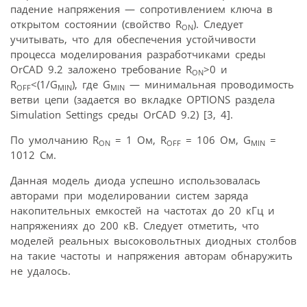
падение напряжения — сопротивлением ключа в
открытом состоянии (свойство R
). Следует
ON
учитывать, что для обеспечения устойчивости
процесса моделирования разработчиками среды
OrCAD 9.2 заложено требование R
>0 и
ON
R
<(1/G
), где G
— минимальная проводимость
OFF
MIN
MIN
ветви цепи (задается во вкладке OPTIONS раздела
Simulation Settings среды OrCAD 9.2) [3, 4].
По умолчанию R
= 1 Ом, R
= 106 Ом, G
=
ON
OFF
MIN
1012 См.
Данная модель диода успешно использовалась
авторами при моделировании систем заряда
накопительных емкостей на частотах до 20 кГц и
напряжениях до 200 кВ. Следует отметить, что
моделей реальных высоковольтных диодных столбов
на такие частоты и напряжения авторам обнаружить
не удалось.