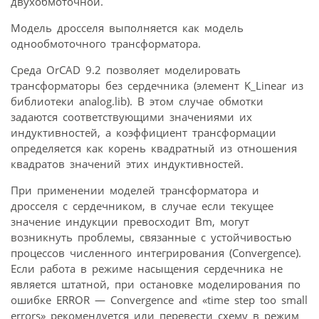
двухобмоточной.
Модель дросселя выполняется как модель
однообмоточного трансформатора.
Среда OrCAD 9.2 позволяет моделировать
трансформаторы без сердечника (элемент K_Linear из
библиотеки analog.lib). В этом случае обмотки
задаются соответствующими значениями их
индуктивностей, а коэффициент трансформации
определяется как корень квадратный из отношения
квадратов значений этих индуктивностей.
При применении моделей трансформатора и
дросселя с сердечником, в случае если текущее
значение индукции превосходит Bm, могут
возникнуть проблемы, связанные с устойчивостью
процессов численного интегрирования (Convergence).
Если работа в режиме насыщения сердечника не
является штатной, при остановке моделирования по
ошибке ERROR — Convergence and «time step too small
errors» рекомендуется или перевести схему в режим