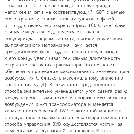
с фазой α = 0 в начале каждого полупериода
напряжения сети на соответствующий IGBT с целью
его открытия и снятия этих импульсов с фазой
α = α
с целью его закрытия (рис. 1б). Отсчет фазы
вув
снятия импульсов α
ведется от начала
вув
полупериода напряжения сети, причем увеличение
выпрямленного напряжения начинается
при движении фазы α
от начала полупериода
вув
к его концу, увеличивая тем самым длительность
открытого состояния транзистора. Это позволит
обеспечить протекание максимального значения тока
возбуждения
i
близко к максимальному значению
в
напряжения
и
[4]. В результате предложенного
в
способа значительно уменьшается угол сдвига фаз φ
между переменными током и напряжением обмотки
возбуждения
а
6-
х
4 трансформатора и меняется
характер потребляемой ВУВ реактивной мощности
с индуктивного на емкостной. Благодаря изменению
способа управления ВУВ осуществляется частичная
компенсация индуктивной составляющей тока