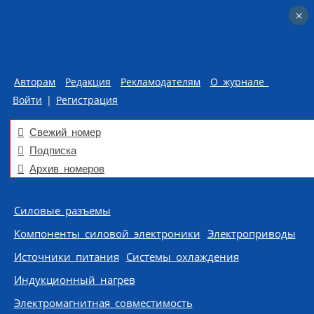
×
×
Авторам
Редакция
Рекламодателям
О журнале
Войти
|
Регистрация
Свежий номер
Подписка
Архив номеров
Skip to content
Силовые разъемы
Компоненты силовой электроники
Электроприводы
Источники питания
Системы охлаждения
Индукционный нагрев
Электромагнитная совместимость