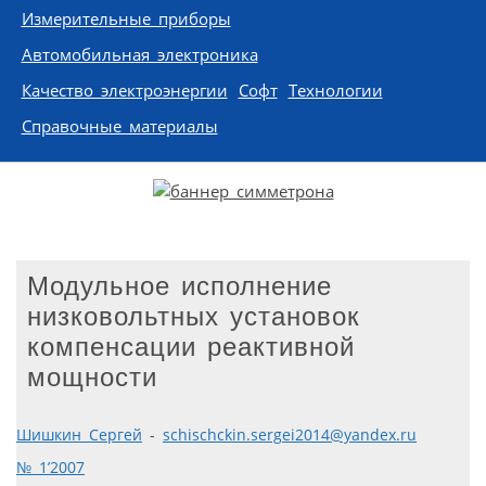
Измерительные приборы
Автомобильная электроника
Качество электроэнергии
Софт
Технологии
Справочные материалы
Модульное исполнение
низковольтных установок
компенсации реактивной
мощности
Шишкин Сергей
-
schischckin.sergei2014@yandex.ru
№ 1’2007