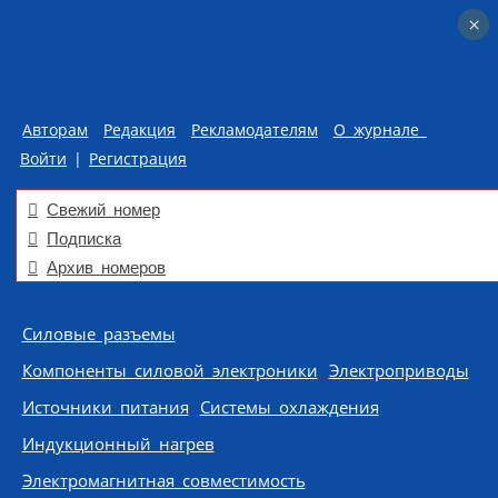
×
×
Авторам
Редакция
Рекламодателям
О журнале
Войти
|
Регистрация
Свежий номер
Подписка
Архив номеров
Skip to content
Силовые разъемы
Компоненты силовой электроники
Электроприводы
Источники питания
Системы охлаждения
Индукционный нагрев
Электромагнитная совместимость