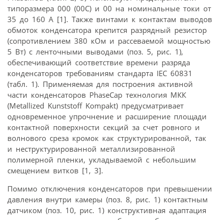
типоразмера 000 (00С) и 00 на номинальные токи от
35 до 160 А [1]. Также винтами к контактам выводов
обмоток конденсатора крепится разрядный резистор
(сопротивлением 380 кОм и рассеваемой мощностью
5 Вт) с ленточными выводами (поз. 5, рис. 1),
обеспечивающий соответствие времени разряда
конденсаторов требованиям стандарта IEC 60831
(табл. 1). Применяемая для построения активной
части конденсаторов PhaseCap технология МКК
(Metallized Kunststoff Kompakt) предусматривает
одновременное упрочнение и расширение площади
контактной поверхности секций за счет ровного и
волнового среза кромок как структурированной, так
и неструктурированной металлизированной
полимерной пленки, укладываемой с небольшим
смещением витков [1, 3].
Помимо отключения конденсаторов при превышении
давления внутри камеры (поз. 8, рис. 1) контактным
датчиком (поз. 10, рис. 1) конструктивная адаптация