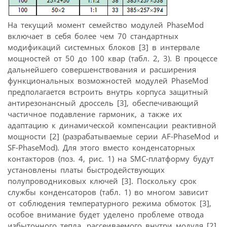
На текущий момент семейство модулей PhaseMod
включает в себя более чем 70 стандартных
модификаций системных блоков [3] в интервале
мощностей от 50 до 100 квар (табл. 2, 3). В процессе
дальнейшего совершенствования и расширения
функциональных возможностей модулей PhaseMod
предполагается встроить внутрь корпуса защитный
антирезонансный дроссель [3], обеспечивающий
частичное подавление гармоник, а также их
адаптацию к динамической компенсации реактивной
мощности [2] (разрабатываемые серии AF-PhaseMod и
SF-PhaseMod). Для этого вместо конденсаторных
контакторов (поз. 4, рис. 1) на SMC-платформу будут
установлены платы быстродействующих
полупроводниковых ключей [3]. Поскольку срок
службы конденсаторов (табл. 1) во многом зависит
от соблюдения температурного режима обмоток [3],
особое внимание будет уделено проблеме отвода
избыточного тепла, рассеиваемого внутри модуля [2].