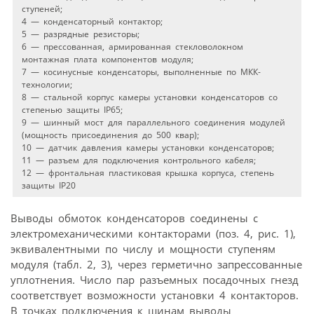
ступеней;
4 — конденсаторный контактор;
5 — разрядные резисторы;
6 — прессованная, армированная стекловолокном
монтажная плата компонентов модуля;
7 — косинусные конденсаторы, выполненные по МКК-
технологии;
8 — стальной корпус камеры установки конденсаторов со
степенью защиты IP65;
9 — шинный мост для параллельного соединения модулей
(мощность присоединения до 500 квар);
10 — датчик давления камеры установки конденсаторов;
11 — разъем для подключения контрольного кабеля;
12 — фронтальная пластиковая крышка корпуса, степень
защиты IP20
Выводы обмоток конденсаторов соединены с
электромеханическими контакторами (поз. 4, рис. 1),
эквивалентными по числу и мощности ступеням
модуля (табл. 2, 3), через герметично запрессованные
уплотнения. Число пар разъемных посадочных гнезд
соответствует возможности установки 4 контакторов.
В точках подключения к шинам выводы