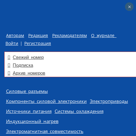
×
×
Авторам
Редакция
Рекламодателям
О журнале
Войти
|
Регистрация
Свежий номер
Подписка
Архив номеров
Skip to content
Силовые разъемы
Компоненты силовой электроники
Электроприводы
Источники питания
Системы охлаждения
Индукционный нагрев
Электромагнитная совместимость