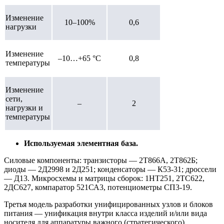
Изменение
10–100%
0,6
нагрузки
Изменение
–10…+65 °С
0,8
температуры
Изменение
сети,
–
2
нагрузки и
температуры
Используемая элементная база.
Силовые компоненты: транзисторы — 2Т866А, 2Т862Б;
диоды — 2Д2998 и 2Д251; конденсаторы — К53-31; дроссели
— Д13. Микросхемы и матрицы сборок: 1НТ251, 2ТС622,
2ДС627, компаратор 521СА3, потенциометры СП3-19.
Третья модель разработки унифицированных узлов и блоков
питания — унификация внутри класса изделий и/или вида
носителя для аппаратуры важного (стратегического)