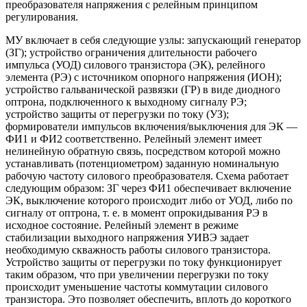
преобразователя напряжения с релейным принципом
регулирования.
МУ включает в себя следующие узлы: запускающий генератор
(ЗГ); устройство ограничения длительности рабочего
импульса (УОД) силового транзистора (ЭК), релейного
элемента (РЭ) с источником опорного напряжения (ИОН);
устройство гальванической развязки (ГР) в виде диодного
оптрона, подключенного к выходному сигналу РЭ;
устройство защиты от перегрузки по току (УЗ);
формирователи импульсов включения/выключения для ЭК —
ФИ1 и ФИ2 соответственно. Релейный элемент имеет
нелинейную обратную связь, посредством которой можно
устанавливать (потенциометром) заданную номинальную
рабочую частоту силового преобразователя. Схема работает
следующим образом: ЗГ через ФИ1 обеспечивает включение
ЭК, выключение которого происходит либо от УОД, либо по
сигналу от оптрона, т. е. в момент опрокидывания РЭ в
исходное состояние. Релейный элемент в режиме
стабилизации выходного напряжения УИВЭ задает
необходимую скважность работы силового транзистора.
Устройство защиты от перегрузки по току функционирует
таким образом, что при увеличении перегрузки по току
происходит уменьшение частоты коммутации силового
транзистора. Это позволяет обеспечить, вплоть до короткого