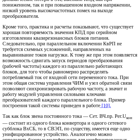
пониженном, так и при повышенном входном напряжении,
низкий уровень высокочастотных помех на выходе
преобразователя.
Кроме того, практика и расчеты показывают, что существует
хорошая повторяемость значения КПД при серийном
изготовлении квазирезонансных блоков питания.
Следовательно, при параллельном включении КвРП не
требуется схемных усложнений, направленных на
выравнивание токов нагрузки. К тому же при этом появляется
возможность сдвигать запуск периодов преобразования
(рабочей частоты) каждого из параллельно работающих
блоков, для того чтобы равномерно распределять
потребляемый ток от входной сети переменного тока. При
этом общая система управления ЧИМ и узел обратной связи
позволяют синхронизировать рабочую частоту, а значит и
работу модулей управления силовыми ключами
преобразователей каждого параллельного блока. Пример
построения такой системы приведен в работе
[10].
Так как блок звена постоянного тока — Сет. ВЧ.пр. Рег.U
кон
— состоит из одного блока конвертора и одного сетевого
субблока ВхСБ, то в СВЭП, по существу, имеется еще одно
унифицированное устройство. Аналогично можно
определить базовые модификации для унифицированных