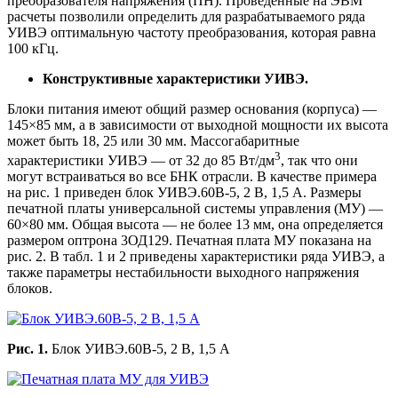
преобразователя напряжения (ПН). Проведенные на ЭВМ
расчеты позволили определить для разрабатываемого ряда
УИВЭ оптимальную частоту преобразования, которая равна
100 кГц.
Конструктивные характеристики УИВЭ.
Блоки питания имеют общий размер основания (корпуса) —
145×85 мм, а в зависимости от выходной мощности их высота
может быть 18, 25 или 30 мм. Массогабаритные
3
характеристики УИВЭ — от 32 до 85 Вт/дм
, так что они
могут встраиваться во все БНК отрасли. В качестве примера
на рис. 1 приведен блок УИВЭ.60В-5, 2 В, 1,5 А. Размеры
печатной платы универсальной системы управления (МУ) —
60×80 мм. Общая высота — не более 13 мм, она определяется
размером оптрона 3ОД129. Печатная плата МУ показана на
рис. 2. В табл. 1 и 2 приведены характеристики ряда УИВЭ, а
также параметры нестабильности выходного напряжения
блоков.
Рис. 1.
Блок УИВЭ.60В-5, 2 В, 1,5 А