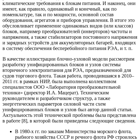
климатические требования к блокам питания. И наконец, они
имеют, как правило, одинаковый и конечный, как по
номенклатуре, так и по мощности, основной состав
оборудования, агрегатов и приборов управления. В итоге это
обусловливает применение одинаковых видов (или классов)
блоков, например преобразователей (инверторов) частоты и
напряжения, а также стабилизаторов постоянного напряжения
и зарядных устройств для аккумуляторных батарей, входящих
в систему обеспечения бесперебойного питания РЭА, и т. п.
В качестве иллюстрации блочно-узловой модели рассмотрим
разработку унифицированных блоков и узлов системы
вторичного электропитания для РЭА, предназначенной для
судов торгового флота. Такая работа, проводившаяся в 2010–
2011 гг. в рамках НИР, была выполнена коллективом
специалистов ООО «Лаборатория преобразовательной
техники» (директор И.А. Мацерат). Техническим
руководителем и разработчиком структур, а также
энергетических параметров силовой части схем
унифицированных блоков и узлов был автор данной статьи.
Актуальность этой технической проблемы была представлена
в работе [8], в которой были приведены следующие сведения.
В 1980-х гг. по заказам Министерства морского флота,
рыбного хозяйства СССР и речного флота РФ строилось