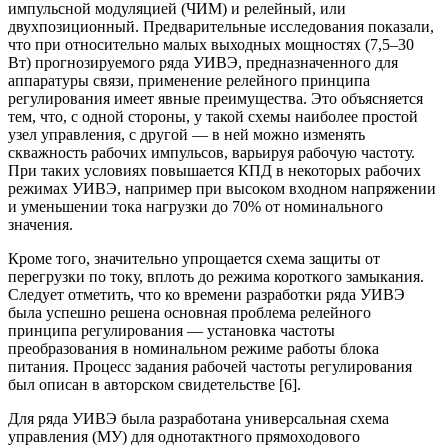
импульсной модуляцией (ЧИМ) и релейный, или
двухпозиционный. Предварительные исследования показали,
что при относительно малых выходных мощностях (7,5–30
Вт) прогнозируемого ряда УИВЭ, предназначенного для
аппаратуры связи, применение релейного принципа
регулирования имеет явные пре­имущества. Это объясняется
тем, что, с одной стороны, у такой схемы наиболее простой
узел управления, с другой — в ней можно изменять
скважность рабочих импульсов, варьируя рабочую частоту.
При таких условиях повышается КПД в некоторых рабочих
режимах УИВЭ, например при высоком входном напряжении
и уменьшении тока нагрузки до 70% от номинального
значения.
Кроме того, значительно упрощается схема защиты от
перегрузки по току, вплоть до режима короткого замыкания.
Следует отметить, что ко времени разработки ряда УИВЭ
была успешно решена основная проблема релейного
принципа регулирования — установка частоты
преобразования в номинальном режиме работы блока
питания. Процесс задания рабочей частоты регулирования
был описан в авторском свидетельстве [6].
Для ряда УИВЭ была разработана универсальная схема
управления (МУ) для однотактного прямоходового