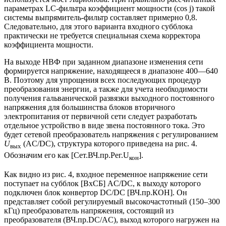
параметрах LC-фильтра коэффициент мощности (cos j) такой
системы выпрямитель-фильтр составляет примерно 0,8.
Следовательно, для этого варианта входного субблока
практически не требуется специальная схема корректора
коэффициента мощности.
На выходе НВФ при заданном диапазоне изменения сети
формируется напряжение, находящееся в диапазоне 400—640
В. Поэтому для упрощения всех последующих процедур
преобразования энергии, а также для учета необходимости
получения гальванической развязки выходного постоянного
напряжения для большинства блоков вторичного
электропитания от первичной сети следует разработать
отдельное устройство в виде звена постоянного тока. Это
будет сетевой преобразователь напряжения с регулированием
U
(AC/DC), структура которого приведена на рис. 4.
вых
Обозначим его как [Сет.ВЧ.пр.Рег.U
].
кон
Как видно из рис. 4, входное переменное напряжение сети
поступает на субблок [ВхСБ] AC/DC, к выходу которого
подключен блок конвертор DC/DC [ВЧ.пр.КОН]. Он
представляет собой регулируемый высокочастотный (150–300
кГц) преобразователь напряжения, состоящий из
преобразователя (ВЧ.пр.DC/AC), выход которого нагружен на