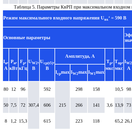
Таблица 5. Параметры КвРП при максимальном входном
Режим максимального входного напряжения
U
‘ = 590 В
вх
Эф
Основные параметры
зна
Амплитуда, А
I
,
P
,
F
,
U
,
U
,
T
,
T
,
I
н
н
р
W2
cр(t5)
р
пр
W2
А
кВт
кГц
В
В
мкс
мкс
А
I
max
I
max
I
max
cр
W2
W1
80
12
96
592
298
158
10,5
98
50
7,5
72
307,4
606
215
266
141
3,6
13,9
73
8
1,2
15,3
615
223
118
65,2
26,