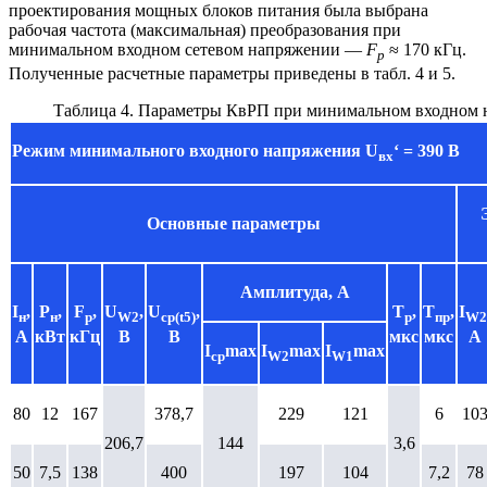
проектирования мощных блоков питания была выбрана
рабочая частота (максимальная) преобразования при
минимальном входном сетевом напряжении —
F
≈ 170 кГц.
р
Полученные расчетные параметры приведены в табл. 4 и 5.
Таблица 4. Параметры КвРП при минимальном входном
Режим минимального входного напряжения
U
‘ = 390 В
вх
Основные параметры
Амплитуда, А
I
,
P
,
F
,
U
,
U
,
T
,
T
,
I
н
н
р
W2
cр(t5)
р
пр
W2
А
кВт
кГц
В
В
мкс
мкс
А
I
max
I
max
I
max
cр
W2
W1
80
12
167
378,7
229
121
6
10
206,7
144
3,6
50
7,5
138
400
197
104
7,2
78