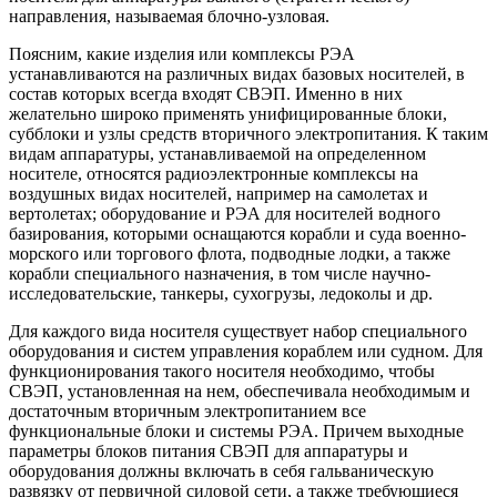
направления, называемая блочно-узловая.
Поясним, какие изделия или комплексы РЭА
устанавливаются на различных видах базовых носителей, в
состав которых всегда входят СВЭП. Именно в них
желательно широко применять унифицированные блоки,
субблоки и узлы средств вторичного электропитания. К таким
видам аппаратуры, устанавливаемой на определенном
носителе, относятся радиоэлектронные комплексы на
воздушных видах носителей, например на самолетах и
вертолетах; оборудование и РЭА для носителей водного
базирования, которыми оснащаются корабли и суда военно-
морского или торгового флота, подводные лодки, а также
корабли специального назначения, в том числе научно-
исследовательские, танкеры, сухогрузы, ледоколы и др.
Для каждого вида носителя существует набор специального
оборудования и систем управления кораблем или судном. Для
функционирования такого носителя необходимо, чтобы
СВЭП, установленная на нем, обеспечивала необходимым и
достаточным вторичным электропитанием все
функциональные блоки и системы РЭА. Причем выходные
параметры блоков питания СВЭП для аппаратуры и
оборудования должны включать в себя гальваническую
развязку от первичной силовой сети, а также требующиеся