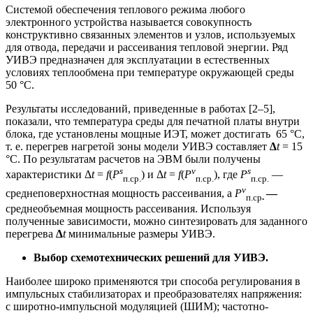
Системой обеспечения теплового режима любого
электронного устройства называется совокупность
конструктивно связанных элементов и узлов, используемых
для отвода, передачи и рассеивания тепловой энергии. Ряд
УИВЭ предназначен для эксплуатации в естественных
условиях теплообмена при температуре окружающей среды
50 °С.
Результаты исследований, приведенные в работах [2–5],
показали, что температура среды для печатной платы внутри
блока, где установлены мощные ИЭТ, может достигать 65 °С,
т. е. перегрев нагретой зоны модели УИВЭ составляет
∆
t
= 15
°С. По результатам расчетов на ЭВМ были получены
s
v
s
характеристики Δ
t
=
f
(
P
) и Δ
t
=
f
(
P
), где
P
—
п.ср.
п.ср.
п.ср.
v
среднеповерхностная мощность рассеивания, а
P
—
п.ср
.
среднеобъемная мощность рассеивания. Используя
полученные зависимости, можно синтезировать для заданного
перегрева
∆
t
минимальные размеры УИВЭ.
Выбор схемотехнических решений для УИВЭ.
Наиболее широко применяются три способа регулирования в
импульсных стабилизаторах и преобразователях напряжения:
с широтно-импульсной модуляцией (ШИМ); частотно-