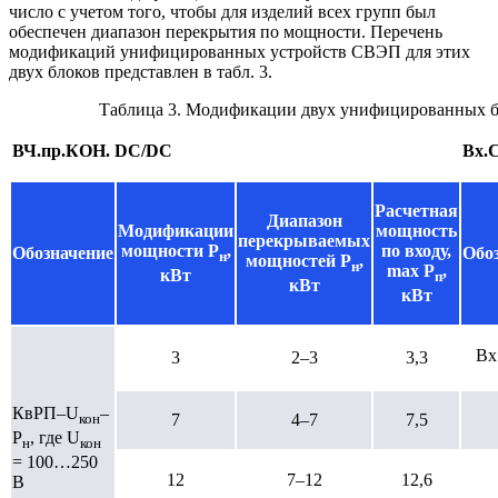
число с учетом того, чтобы для изделий всех групп был
обеспечен диапазон перекрытия по мощности. Перечень
модификаций унифицированных устройств СВЭП для этих
двух блоков представлен в табл. 3.
Таблица 3. Модификации двух унифицированных 
ВЧ.пр.КОН.
DC
/
DC
Вх.
Расчетная
Диапазон
Модификации
мощность
перекрываемых
мощности P
,
по входу,
Обозначение
Обо
н
мощностей
P
,
н
max
P
,
кВт
п
кВт
кВт
Вх
3
2–3
3,3
КвРП–U
–
7
4–7
7,5
кон
P
, где U
н
кон
= 100…250
12
7–12
12,6
В