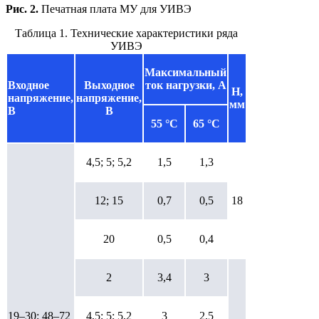
Рис. 2.
Печатная плата МУ для УИВЭ
Таблица 1. Технические характеристики ряда
УИВЭ
Максимальный
Входное
Выходное
ток нагрузки, А
Н,
напряжение,
напряжение,
мм
В
В
55 °С
65 °С
4,5; 5; 5,2
1,5
1,3
12; 15
0,7
0,5
18
20
0,5
0,4
2
3,4
3
19–30; 48–72
4,5; 5; 5,2
3
2,5