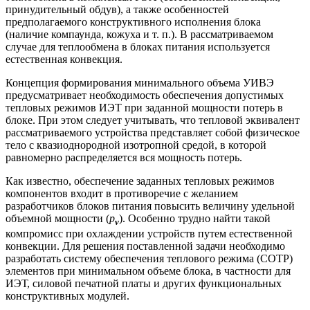
принудительный обдув), а также особенностей
предполагаемого конструктивного исполнения блока
(наличие компаунда, кожуха и т. п.). В рассматриваемом
случае для теплообмена в блоках питания используется
естественная конвекция.
Концепция формирования минимального объема УИВЭ
предусматривает необходимость обеспечения допустимых
тепловых режимов ИЭТ при заданной мощности потерь в
блоке. При этом следует учитывать, что тепловой эквивалент
рассматриваемого устройства представляет собой физическое
тело с квазиоднородной изотропной средой, в которой
равномерно распределяется вся мощность потерь.
Как известно, обеспечение заданных тепловых режимов
компонентов входит в противоречие с желанием
разработчиков блоков питания повысить величину удельной
объемной мощности (
p
). Особенно трудно найти такой
v
компромисс при охлаждении устройств путем естественной
конвекции. Для решения поставленной задачи необходимо
разработать систему обеспечения теплового режима (СОТР)
элементов при минимальном объеме блока, в частности для
ИЭТ, силовой печатной платы и других функциональных
конструктивных модулей.