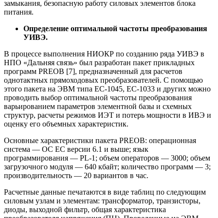
замыкания, безопасную работу силовых элементов блока
питания.
Определение оптимальной частоты преобразования
УИВЭ.
В процессе выполнения НИОКР по созданию ряда УИВЭ в
НПО «Дальняя связь» был разработан пакет прикладных
программ PREOB [7], предназначенный для расчетов
однотактных прямоходовых преобразователей. С помощью
этого пакета на ЭВМ типа ЕС-1045, ЕС-1033 и других можно
проводить выбор оптимальной частоты преобразования
варьированием параметров элементной базы и схемных
структур, расчеты режимов ИЭТ и потерь мощности в ИВЭ и
оценку его объемных характеристик.
Основные характеристики пакета PREOB: операционная
система — ОС ЕС версии 6.1 и выше; язык
программирования — PL-1; объем операторов — 3000; объем
загрузочного модуля — 640 кбайт; количество программ — 3;
производительность — 20 вариантов в час.
Расчетные данные печатаются в виде таблиц по следующим
силовым узлам и элементам: трансформатор, транзисторы,
диоды, выходной фильтр, общая характеристика