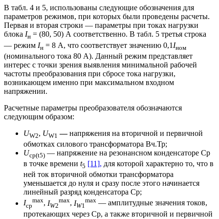
В табл. 4 и 5, использованы следующие обозначения для
параметров режимов, при которых были проведены расчеты.
Первая и вторая строки — параметры при токах нагрузки
блока
I
= (80, 50) А соответственно. В табл. 5 третья строка
н
— режим
I
= 8 А, что соответствует значению 0,1
I
н
ном
(номинального тока 80 А). Данный режим представляет
интерес с точки зрения выявления минимальной рабочей
частоты преобразования при сбросе тока нагрузки,
возникающем именно при максимальном входном
напряжении.
Расчетные параметры преобразователя обозначаются
следующим образом:
U
,
U
—
напряжения на вторичной и первичной
W2
W1
обмотках силового трансформатора Вч.Тр;
U
— напряжение на резонансном конденсаторе Cр
cр(t5)
в точке времени
t
[11],
для которой характерно то, что в
5
ней ток вторичной обмотки трансформатора
уменьшается до нуля и сразу после этого начинается
линейный разряд конденсатора Cр;
max
max
max
I
,
I
,
I
— амплитудные значения токов,
cр
W
2
W
1
протекающих через Cр, а также вторичной и первичной