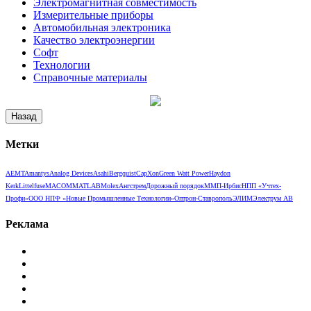
Электромагнитная совместимость
Измерительные приборы
Автомобильная электроника
Качество электроэнергии
Софт
Технологии
Справочные материалы
Метки
AEMT
Amantys
Analog Devices
Asahi
Bergquist
CapXon
Green Watt Power
Haydon
Kerk
Littelfuse
MACOM
MATLAB
Molex
Ангстрем
Дорожный порядок
ММП-Ирбис
НПП «Учтех-
Профи»
ООО НПФ «Новые Промышленные Технологии»
Оптрон-Ставрополь
ЭЛИМ
Электрум АВ
Реклама