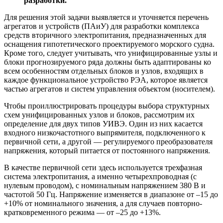
разработки.
Для решения этой задачи выявляется и уточняется перечень
агрегатов и устройств (ПАиУ) для разработки комплекса
средств вторичного электропитания, предназначенных для
оснащения гипотетического проектируемого морского судна.
Кроме того, следует учитывать, что унифицированные узлы и
блоки прогнозируемого ряда должны быть адаптированы ко
всем особенностям отдельных блоков и узлов, входящих в
каждое функциональное устройство РЭА, которое является
частью агрегатов и систем управления объектом (носителем).
Чтобы проиллюстрировать процедуры выбора структурных
схем унифицированных узлов и блоков, рассмотрим их
определение для двух типов УИВЭ. Один из них касается
входного низкочастотного выпрямителя, подключенного к
первичной сети, а другой — регулируемого преобразователя
напряжения, который питается от постоянного напряжения.
В качестве первичной сети здесь используется трехфазная
система электропитания, а именно четырехпроводная (с
нулевым проводом), с номинальным напряжением 380 В и
частотой 50 Гц. Напряжение изменяется в диапазоне от –15 до
+10% от номинального значения, а для случаев повторно-
кратковременного режима — от –25 до +13%.