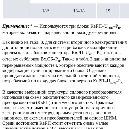
18*
13–18
19
Примечание
:
* — Используются три блока: КвРП–U
–P
,
кон
н
которые включаются параллельно по выходу через диоды.
Как видно из табл. 3, для системы вторичного электропитания
достаточно использовать всего три базовые модификации,
причем как для блоков конвертора КвРП–U
–P
, так и для
кон
н
сетевых субблоков Вх.СБ–P
. Также в табл. 3 даны диапазоны
н
перекрываемых мощностей, которые обеспечиваются каждой
модификацией унифицированного блока. Отдельно
приводятся данные по максимальной расчетной мощности,
потребляемой по входу для блока конвертора КвРП–U
–P
.
кон
н
В качестве выбранной структуры силового преобразователя
использована схема однотактного квазирезонансного
преобразователя (КвРП) типа «косого моста». Практика
показывает, что именно этот тип устройства вторичного
электропитания имеет ряд преимуществ по сравнению,
например, со схемами преобразователей на основе ШИМ.
Среди достоинств КвРП стоит отметить очень малые
динамические потери в ЭК, высокий КПД как при