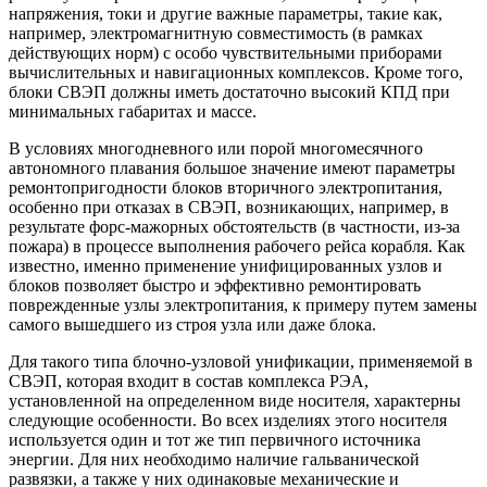
напряжения, токи и другие важные параметры, такие как,
например, электромагнитную совместимость (в рамках
действующих норм) с особо чувствительными приборами
вычислительных и навигационных комплексов. Кроме того,
блоки СВЭП должны иметь достаточно высокий КПД при
минимальных габаритах и массе.
В условиях многодневного или порой много­месячного
автономного плавания большое значение имеют параметры
ремонтопригодности блоков вторичного электропитания,
особенно при отказах в СВЭП, возникающих, например, в
результате форс-мажорных обстоятельств (в частности, из-за
пожара) в процессе выполнения рабочего рейса корабля. Как
известно, именно применение унифицированных узлов и
блоков позволяет быстро и эффективно ремонтировать
поврежденные узлы электропитания, к примеру путем замены
самого вышедшего из строя узла или даже блока.
Для такого типа блочно-узловой унификации, применяемой в
СВЭП, которая входит в состав комплекса РЭА,
установленной на определенном виде носителя, характерны
следующие особенности. Во всех изделиях этого носителя
используется один и тот же тип первичного источника
энергии. Для них необходимо наличие гальванической
развязки, а также у них одинаковые механические и