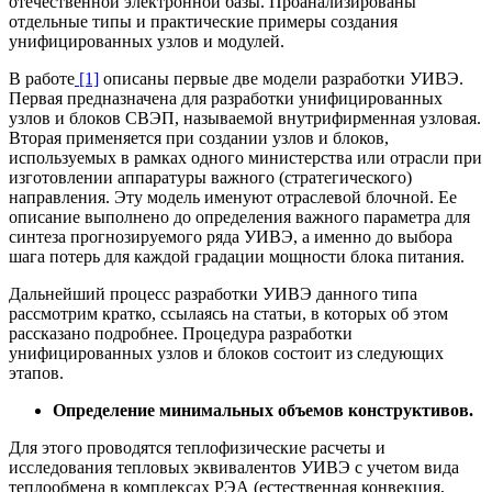
отечественной электронной базы. Проанализированы
отдельные типы и практические примеры создания
унифицированных узлов и модулей.
В работе
[1]
описаны первые две модели разработки УИВЭ.
Первая предназначена для разработки унифицированных
узлов и блоков СВЭП, называемой внутрифирменная узловая.
Вторая применяется при создании узлов и блоков,
используемых в рамках одного министерства или отрасли при
изготовлении аппаратуры важного (стратегического)
направления. Эту модель именуют отраслевой блочной. Ее
описание выполнено до определения важного параметра для
синтеза прогнозируемого ряда УИВЭ, а именно до выбора
шага потерь для каждой градации мощности блока питания.
Дальнейший процесс разработки УИВЭ данного типа
рассмотрим кратко, ссылаясь на статьи, в которых об этом
рассказано подробнее. Процедура разработки
унифицированных узлов и блоков состоит из следующих
этапов.
Определение минимальных объемов конструктивов.
Для этого проводятся теплофизические расчеты и
исследования тепловых эквивалентов УИВЭ с учетом вида
теплообмена в комплексах РЭА (естественная конвекция,