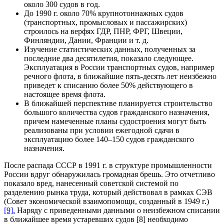
около 300 судов в год.
До 1990 г. около 70% крупнотоннажных судов
(транспортных, промысловых и пассажирских)
строилось на верфях ГДР, ПНР, ФРГ, Швеции,
Финляндии, Дании, Франции и т. д.
Изучение статистических данных, полученных за
последние два десятилетия, показало следующее.
Эксплуатация в России транспортных судов, например
речного флота, в ближайшие пять-десять лет неизбежно
приведет к списанию более 50% действующего в
настоящее время флота.
В ближайшей перспективе планируется строительство
большого количества судов гражданского назначения,
причем намеченные планы судостроения могут быть
реализованы при условии ежегодной сдачи в
эксплуатацию более 140–150 судов гражданского
назначения.
После распада СССР в 1991 г. в структуре промышленности
России вдруг обнаружилась громадная брешь. Это отчетливо
показало вред, нанесенный советской системой по
разделению рынка труда, который действовал в рамках СЭВ
(Совет экономической взаимопомощи, созданный в 1949 г.)
[9].
Наряду с приведенными данными о неизбежном списании
в ближайшее время устаревших судов [8] необходимо