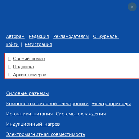
×
×
Авторам
Редакция
Рекламодателям
О журнале
Войти
|
Регистрация
Свежий номер
Подписка
Архив номеров
Skip to content
Силовые разъемы
Компоненты силовой электроники
Электроприводы
Источники питания
Системы охлаждения
Индукционный нагрев
Электромагнитная совместимость