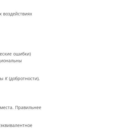
х воздействиях
еские ошибки)
циональны
мы
K
(добротности),
 места. Правильнее
 эквивалентное