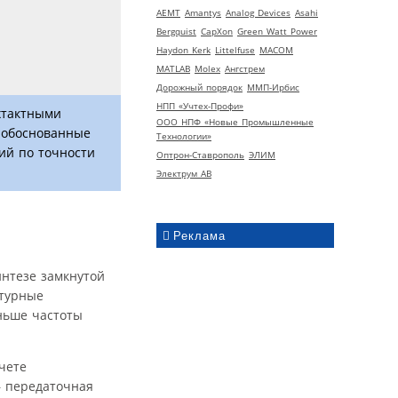
AEMT
Amantys
Analog Devices
Asahi
Bergquist
CapXon
Green Watt Power
Haydon Kerk
Littelfuse
MACOM
MATLAB
Molex
Ангстрем
Дорожный порядок
ММП-Ирбис
НПП «Учтех-Профи»
хтактными
ООО НПФ «Новые Промышленные
 обоснованные
Технологии»
ий по точности
Оптрон-Ставрополь
ЭЛИМ
Электрум АВ
Реклама
интезе замкнутой
ктурные
ньше частоты
чете
— передаточная