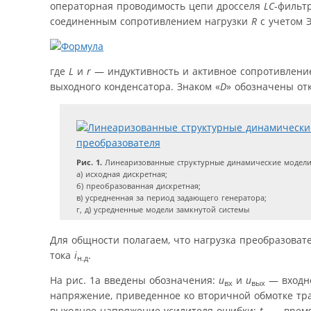
операторная проводимость цепи дросселя
LC
-фильт
соединенным сопротивлением нагрузки
R
с учетом 
где
L
и
r
— индуктивность и активное сопротивлени
выходного конденсатора. Знаком «
D
» обозначены от
Рис. 1.
Линеаризованные структурные динамические модели 
а) исходная дискретная;
б) преобразованная дискретная;
в) усредненная за период задающего генератора;
г, д) усредненные модели замкнутой системы
Для общности полагаем, что нагрузка преобразоват
тока
i
.
н.д
На рис. 1а введены обозначения:
u
и
u
— входно
вх
вых
напряжение, приведенное ко вторичной обмотке т
выходное напряжение усилителя ошибки;
t
— время