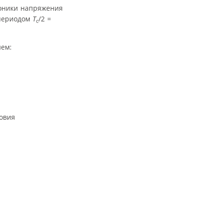
моники напряжения
 периодом
T
/2 =
c
ием:
овия