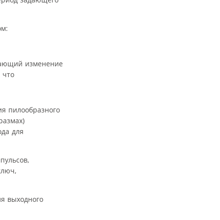
м:
вающий изменение
 что
ния пилообразного
размах)
ода для
пульсов,
ключ,
я выходного