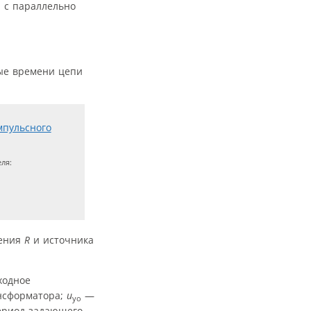
 с параллельно
е времени цепи
ля:
ления
R
и источника
одное
нсформатора;
u
—
уо
риод задающего