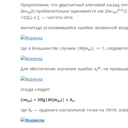
Предположим, что двухтактный ключевой каскад пит
Т
с/2
D
u»
(
t
) приблизительно оценивается как (
D
u»
)
/2
вх
вх
1/(2
f
), а
f
— частота сети.
с
с
Амплитуда установившейся ошибки, вызванной воз
где в большинстве случаев |
W
(
j
w
)| >> 1, следоват
вх
вх
Для обеспечения значения ошибки
а
, не превыш
е
откуда следует
L
(
w
) = 20lg|
W
(
j
w
)|
≥
А
,
вх
вх
к
где
А
— ордината контрольной точки на ЛАЧХ, опр
к