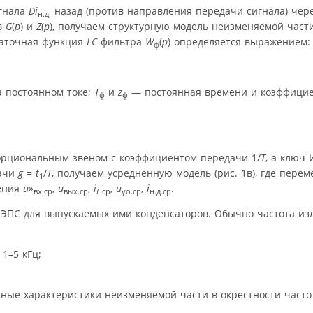
игнала
D
i
назад (против направления передачи сигнала) чер
н.д.
ев
G
(
p
) и
Z
(
p
), получаем структурную модель неизменяемой част
едаточная функция
LC
-фильтра
W
(
p
) определяется выражением:
ф
а постоянном токе;
T
и
z
— постоянная времени и коэффици
ф
ф
рциональным звеном с коэффициентом передачи 1/
T
, а ключ
дачи
g
=
t
/
T
, получаем усредненную модель (рис. 1в), где пер
1
ения
u»
,
u
,
i
,
u
,
i
.
вх.ср
вых.ср
L
.ср
уо.ср
н.д.ср
 ЭПС для выпускаемых ими конденсаторов. Обычно частота и
1–5 кГц;
тные характеристики неизменяемой части в окрестности част