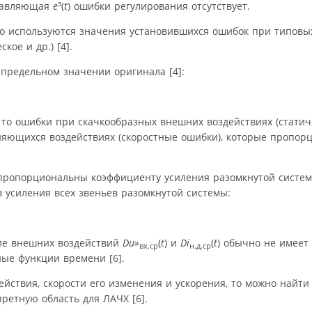
з
ставляющая
e
(
t
) ошибки регулирования отсутствует.
о используются значения установившихся ошибок при типовы
ое и др.) [4].
предельном значении оригинала [4]:
, то ошибки при скачкообразных внешних воздействиях (статич
няющихся воздействиях (скоростные ошибки), которые пропор
 пропорциональны коэффициенту усиления разомкнутой систе
 усиления всех звеньев разомкнутой системы:
ие внешних воздействий
D
u»
(
t
) и
D
i
(
t
) обычно не имеет
вх.ср
н.д.ср
ные функции времени [6].
йствия, скорости его изменения и ускорения, то можно найти
ретную область для ЛАЧХ [6].