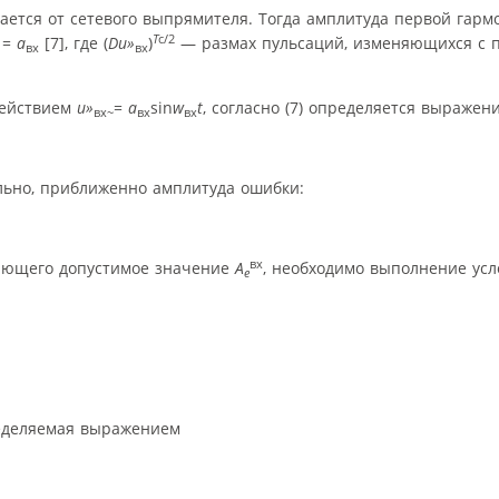
ается от сетевого выпрямителя. Тогда амплитуда первой гар
Т
с/2
 =
а
[7], где (
D
u»
)
— размах пульсаций, изменяющихся с
вх
вх
действием
u»
=
а
sin
w
t
, согласно (7) определяется выражен
вх~
вх
вх
ельно, приближенно амплитуда ошибки:
вх
ающего допустимое значение
А
, необходимо выполнение усл
е
еделяемая выражением