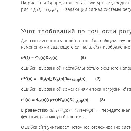
На рис. 1г и 1д представлены структурные усредн
рис. 1д
U
=
U
/
K
— задающий сигнал системы регу
з
оп
д
Учет требований по точности ре
Для системы, показанной на рис. 1д, в общем случ
з
изменениями задающего сигнала,
e
(
t
), изображение
з
e
(
t
) = Ф
(
р
)
D
u
(
р
), (6)
е
з
ошибки, вызванной нестабильностью входного нап
вх
e
(
р
) = –Ф
(
р
)
g
W
(
р
)
D
u»
(
р
), (7)
е
ф
вх.ср
н
ошибки, вызванной изменениями тока нагрузки,
e
(
t
н
e
(
р
) = Ф
(
р
)(
Lp
+
r
)
W
(
p
)
D
i
(
p
). (8)
е
ф
н.д.ср
В равенствах (6–8) Ф
(
p
) = 1/[1+
W
(
p
)] — передаточна
e
функция разомкнутой системы.
з
Ошибка
e
(
t
) учитывает неточное отслеживание си