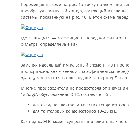
Перемещая в схеме на рис. 1а точку приложения с
преобразуя замкнутый контур, состоящий из звень
системы, показанную на рис. 1б. В этой схеме пер
где
K
=
R
/(
R
+
r
) — коэффициент передачи фильтра н
ф
фильтра, определяемые как
Заменяя идеальный импульсный элемент ИЭ1 пропо
пропорциональным звеном с коэффициентом пере
u
,
i
заменяются на их средние за период
T
знач
уо
н.д
Многие производители не предоставляют значений
1/(2
p
r
C
), обусловленная ЭПС, составляет [5]:
C
для оксидно-электролитических конденсаторов 
для танталовых конденсаторов 10–25 кГц.
Как видно, ЭПС может существенно влиять на часто