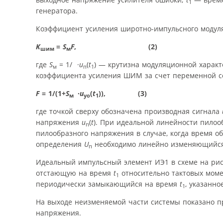
1
генератора.
Коэффициент усиления широтно-импульсного моду
K
=
S
F
, (2)
шим
м
где
S
= 1/ ·
u
(
t
) — крутизна модуляционной хара
м
п
1
коэффициента усиления ШИМ за счет переменной 
F
= 1/(1+
S
·
u
(
t
)), (3)
м
уо
1
где точкой сверху обозначена производная сигнала
напряжения
u
(
t
). При идеальной линейности пилоо
п
пилообразного напряжения в случае, когда время о
определения
U
необходимо линейно изменяющийся 
п
Идеальный импульсный элемент ИЭ1 в схеме на рис.
отстающую на время
t
относительно тактовых моме
1
периодически замыкающийся на время
t
, указанн
1
На выходе неизменяемой части системы показано 
напряжения.