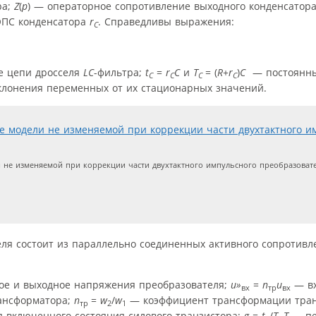
ра;
Z
(
p
) — операторное сопротивление выходного конденсатора
ЭПС конденсатора
r
. Справедливы выражения:
C
е цепи дросселя
LC
-фильтра;
t
=
r
C
и
T
= (
R
+
r
)
C
— постоянны
С
С
С
С
клонения переменных от их стационарных значений.
не изменяемой при коррекции части двухтактного импульсного преобразовате
еля состоит из параллельно соединенных активного сопротив
е и выходное напряжения преобразователя;
u»
=
n
u
— вх
вх
тр
вх
рансформатора;
n
=
w
/
w
— коэффициент трансформации тра
тр
2
1
 включенного состояния силового транзистора;
g
=
t
/
T
,
T
— пе