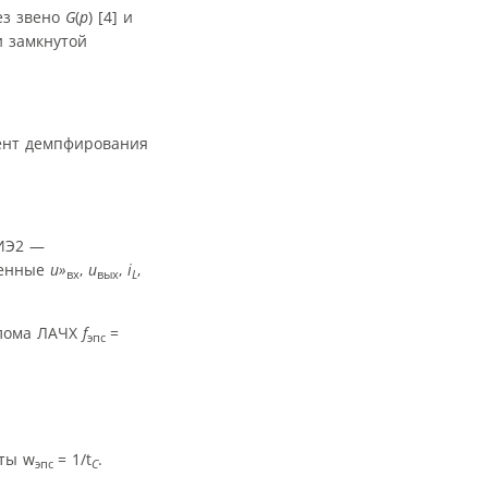
ез звено
G
(
p
) [4] и
и замкнутой
ент демпфирования
 ИЭ2 —
еменные
u»
,
u
,
i
,
вх
вых
L
злома ЛАЧХ
f
=
эпс
оты w
= 1/t
.
эпс
С