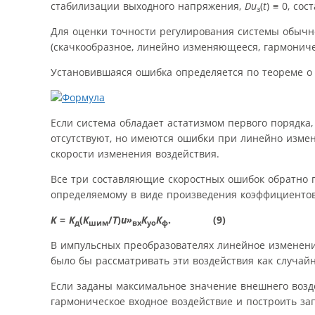
стабилизации выходного напряжения,
D
u
(
t
) ≡ 0, со
з
Для оценки точности регулирования системы обычн
(скачкообразное, линейно изменяющееся, гармоническ
Установившаяся ошибка определяется по теореме о 
Если система обладает астатизмом первого порядка
отсутствуют, но имеются ошибки при линейно изме
скорости изменения воздействия.
Все три составляющие скоростных ошибок обратно
определяемому в виде произведения коэффициентов
К
=
К
(
К
/
Т
)
u»
К
К
. (9)
д
шим
вх
уо
ф
В импульсных преобразователях линейное изменен
было бы рассматривать эти воздействия как случай
Если заданы максимальное значение внешнего возде
гармоническое входное воздействие и построить зап