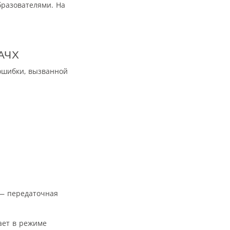
бразователями. На
ЛАЧХ
 ошибки, вызванной
 — передаточная
тает в режиме