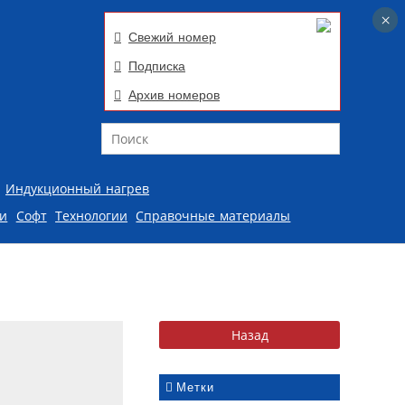
×
×
Свежий номер
Подписка
Архив номеров
Поиск
Индукционный нагрев
ии
Софт
Технологии
Справочные материалы
Метки