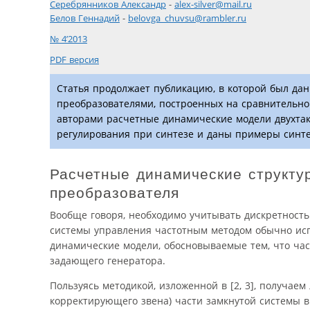
Серебрянников Александр
-
alex-silver@mail.ru
Белов Геннадий
-
belovga_chuvsu@rambler.ru
№ 4’2013
PDF версия
Статья продолжает публикацию, в которой был да
преобразователями, построенных на сравнительн
авторами расчетные динамические модели двухтак
регулирования при синтезе и даны примеры синте
Расчетные динамические структу
преобразователя
Вообще говоря, необходимо учитывать дискретность
системы управления частотным методом обычно ис
динамические модели, обосновываемые тем, что ча
задающего генератора.
Пользуясь методикой, изложенной в [2, 3], получа
корректирующего звена) части замкнутой системы в 