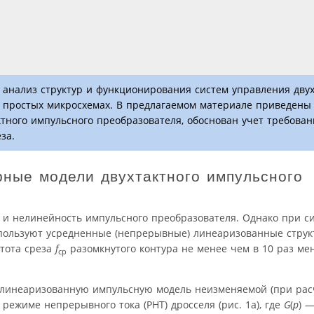
н анализ структур и функционирования систем управления дву
о простых микросхемах. В предлагаемом материале приведены
тного импульсного преобразователя, обоснован учет требован
за.
рные модели двухтактного импульсного
 и нелинейность импульсного преобразователя. Однако при с
пользуют усредненные (непрерывные) линеаризованные стру
стота среза
f
разомкнутого контура не менее чем в 10 раз ме
ср
ем линеаризованную импульсную модель неизменяемой (при рас
режиме непрерывного тока (РНТ) дросселя (рис. 1а), где
G
(
p
) 