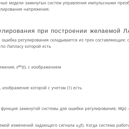
енные модели замкнутых систем управления импульсными прео
лирования напряжения.
гулирования при построении желаемой 
ае ошибка регулирования складывается из трех составляющих:
 по Лапласу которой есть
вх
ряжения,
e
(
t
), с изображением
), изображение которой с учетом (1) есть
я функция замкнутой системы для ошибки регулирования;
W
(
p
)
стемой изменений задающего сигнала
u
(
t
). Когда система рабо
з