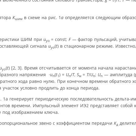
1
лятора
K
в схеме на рис. 1
а
определяется следующим образо
шим
ктеристики ШИМ при
u
= const;
F —
фактор пульсаций, учиты
уо
составляющей сигнала
u
(
t
) в стационарном режиме. Известно,
уо
u
(
t
) [2, 3]. Время отсчитывается от момента начала нараста
уо
бразного напряжения ·
u
(
t
) =
U
/
Т
,
S
=
T
/
U
;
U
— амплитуда (
п
1
п
м
п
п
братного хода равно нулю. При конечном времени обратного х
участок условно продлить до конца периода.
 1а генерирует периодическую последовательность дельта-им
нтов времени. Импульсный элемент ИЭ2 представляет собой 
ое под изображением ключа.
пропорциональное звено с коэффициентом передачи
K
делител
д