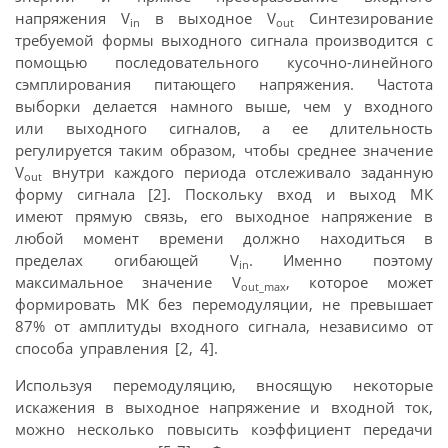
напряжения V
в выходное V
Синтезирование
in
out
требуемой формы выходного сигнала производится с
помощью последовательного кусочно-линейного
сэмплирования питающего напряжения. Частота
выборки делается намного выше, чем у входного
или выходного сигналов, а ее длительность
регулируется таким образом, чтобы среднее значение
V
внутри каждого периода отслеживало заданную
out
форму сигнала [2]. Поскольку вход и выход МК
имеют прямую связь, его выходное напряжение в
любой момент времени должно находиться в
пределах огибающей V
. Именно поэтому
in
максимальное значение V
, которое может
out_max
формировать МК без перемодуляции, не превышает
87% от амплитуды входного сигнала, независимо от
способа управления [2, 4].
Используя перемодуляцию, вносящую некоторые
искажения в выходное напряжение и входной ток,
можно несколько повысить коэффициент передачи