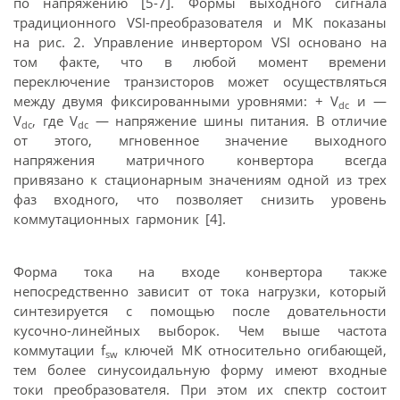
по напряжению [5-7]. Формы выходного сигнала
традиционного VSI-преобразователя и МК показаны
на рис. 2. Управление инвертором VSI основано на
том факте, что в любой момент времени
переключение транзисторов может осуществляться
между двумя фиксированными уровнями: + V
и —
dc
V
, где V
— напряжение шины питания. В отличие
dc
dc
от этого, мгновенное значение выходного
напряжения матричного конвертора всегда
привязано к стационарным значениям одной из трех
фаз входного, что позволяет снизить уровень
коммутационных гармоник [4].
Форма тока на входе конвертора также
непосредственно зависит от тока нагрузки, который
синтезируется с помощью после довательности
кусочно-линейных выборок. Чем выше частота
коммутации f
ключей МК относительно огибающей,
sw
тем более синусоидальную форму имеют входные
токи преобразователя. При этом их спектр состоит