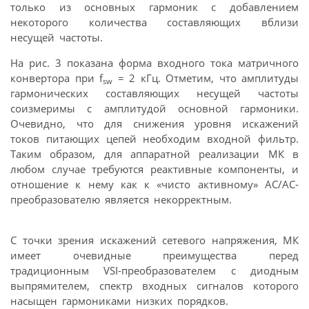
только из основных гармоник с добавлением
некоторого количества составляющих вблизи
несущей частоты.
На рис. 3 показана форма входного тока матричного
конвертора при f
= 2 кГц. Отметим, что амплитуды
sw
гармонических составляющих несущей частоты
соизмеримы с амплитудой основной гармоники.
Очевидно, что для снижения уровня искажений
токов питающих цепей необходим входной фильтр.
Таким образом, для аппаратной реализации МК в
любом случае требуются реактивные компоненты, и
отношение к нему как к «чисто активному» АС/АС-
преобразователю является некорректным.
С точки зрения искажений сетевого напряжения, МК
имеет очевидные преимущества перед
традиционным VSI-преобразователем с диодным
выпрямителем, спектр входных сигналов которого
насыщен гармониками низких порядков.