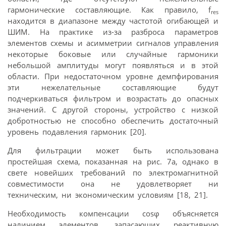
гармонические составляющие. Как правило, f
res
находится в диапазоне между частотой огибающей и
ШИМ. На практике из-за разброса параметров
элементов схемы и асимметрии сигналов управления
некоторые боковые или случайные гармоники
небольшой амплитуды могут появляться и в этой
области. При недостаточном уровне демпфирования
эти нежелательные составляющие будут
подчеркиваться фильтром и возрастать до опасных
значений. С другой стороны, устройство с низкой
добротностью не способно обеспечить достаточный
уровень подавления гармоник [20].
Для фильтрации может быть использована
простейшая схема, показанная на рис. 7а, однако в
свете новейших требований по электромагнитной
совместимости она не удовлетворяет ни
техническим, ни экономическим условиям [18, 21].
Необходимость компенсации соsφ объясняется
наличием элементов, запасающих реактивную