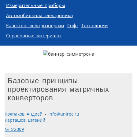
Измерительные приборы
Автомобильная электроника
Качество электроэнергии
Софт
Технологии
Справочные материалы
Базовые принципы
проектирования матричных
конверторов
Колпаков Андрей
-
info@unirec.ru
Карташов Евгений
№ 5’2009