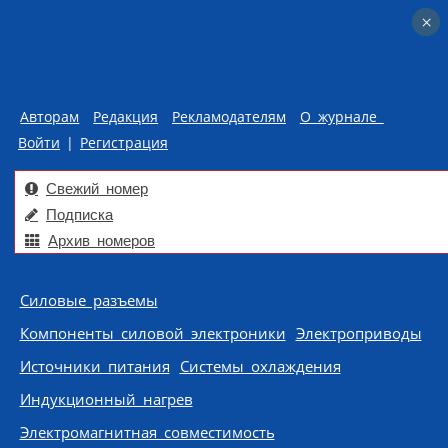
×
×
Авторам
Редакция
Рекламодателям
О журнале
Войти
|
Регистрация
Свежий номер
Подписка
Архив номеров
Skip to content
Силовые разъемы
Компоненты силовой электроники
Электроприводы
Источники питания
Системы охлаждения
Индукционный нагрев
Электромагнитная совместимость