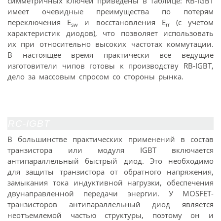
симметричных ключей приведены в таблице: RB-IGBT
имеет очевидные преимущества по потерям
переключения E
и восстановления E
(с учетом
sw
rr
характеристик диодов), что позволяет использовать
их при относительно высоких частотах коммутации.
В настоящее время практически все ведущие
изготовители чипов готовы к производству RB-IGBT,
дело за массовым спросом со стороны рынка.
RC-IGBT
В большинстве практических применений в состав
транзистора или модуля IGBT включается
антипараллельный быстрый диод. Это необходимо
для защиты транзистора от обратного напряжения,
замыкания тока индуктивной нагрузки, обеспечения
двунаправленной передачи энергии. У MOSFET-
транзисторов антипараллельный диод является
неотъемлемой частью структуры, поэтому он и