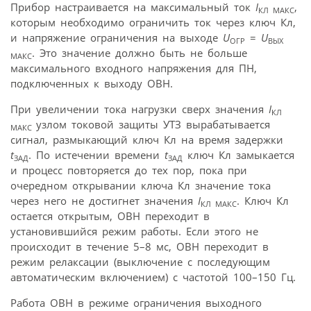
Прибор настраивается на максимальный ток
I
,
КЛ МАКС
которым необходимо ограничить ток через ключ Кл,
и напряжение ограничения на выходе
U
=
U
ОГР
ВЫХ
. Это значение должно быть не больше
МАКС
максимального входного напряжения для ПН,
подключенных к выходу ОВН.
При увеличении тока нагрузки сверх значения
I
КЛ
узлом токовой защиты УТЗ вырабатывается
МАКС
сигнал, размыкающий ключ Кл на время задержки
t
. По истечении времени
t
ключ Кл замыкается
ЗАД
ЗАД
и процесс повторяется до тех пор, пока при
очередном открывании ключа Кл значение тока
через него не достигнет значения
I
. Ключ Кл
КЛ МАКС
остается открытым, ОВН переходит в
установившийся режим работы. Если этого не
происходит в течение 5–8 мс, ОВН переходит в
режим релаксации (выключение с последующим
автоматическим включением) с частотой 100–150 Гц.
Работа ОВН в режиме ограничения выходного