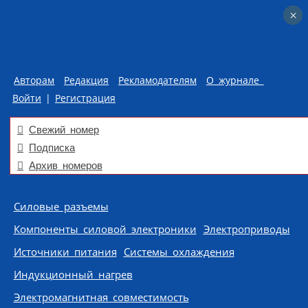
×
×
Авторам
Редакция
Рекламодателям
О журнале
Войти
|
Регистрация
Свежий номер
Подписка
Архив номеров
Skip to content
Силовые разъемы
Компоненты силовой электроники
Электроприводы
Источники питания
Системы охлаждения
Индукционный нагрев
Электромагнитная совместимость