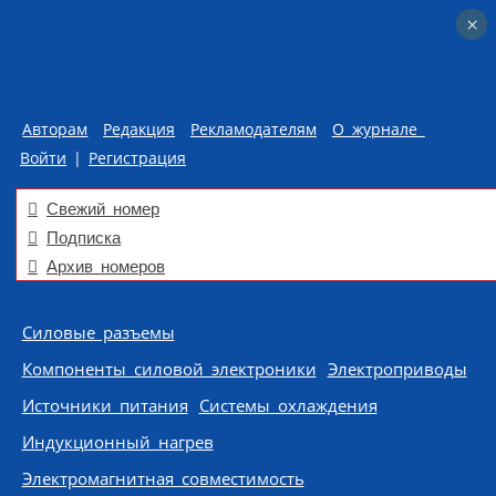
×
×
Авторам
Редакция
Рекламодателям
О журнале
Войти
|
Регистрация
Свежий номер
Подписка
Архив номеров
Skip to content
Силовые разъемы
Компоненты силовой электроники
Электроприводы
Источники питания
Системы охлаждения
Индукционный нагрев
Электромагнитная совместимость