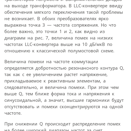
на выходе трансформатора. В LLC-конвертере ввиду
обеспечения мягкого переключения такой проблемы
не возникает. В обоих преобразователях ярко
выражена точка 3 — частота сопряжения. Но что
более важно, это точки 1 и 2, как видно из
диаграмм на рис. 7, величина помех на низких
частотах LLC-конвертера выше на 10 дБ/мкВ по
отношению к классической полумостовой схеме.
Величина помехи на частоте коммутации
определяется добротностью резонансного контура Q,
так как с ее увеличением растет напряжение,
прикладываемое к реактивным элементам, а
следовательно, и величина помехи. При этом чем
выше Q, тем ближе форма тока и напряжения к
синусоидальной, а значит, высшие гармоники будут
отсутствовать и помехи сконцентрируются на одной
частоте.
При снижении Q происходит распределение помех
на более широкий диапазон частот за счет