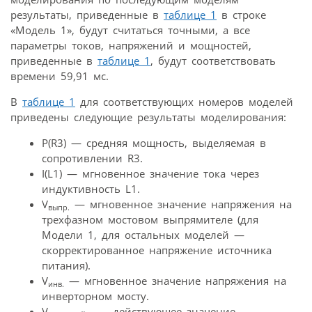
результаты, приведенные в
таблице 1
в строке
«Модель 1», будут считаться точными, а все
параметры токов, напряжений и мощностей,
приведенные в
таблице 1
, будут соответствовать
времени 59,91 мс.
В
таблице 1
для соответствующих номеров моделей
приведены следующие результаты моделирования:
P(R3) — средняя мощность, выделяемая в
сопротивлении R3.
I(L1) — мгновенное значение тока через
индуктивность L1.
V
— мгновенное значение напряжения на
выпр.
трехфазном мостовом выпрямителе (для
Модели 1, для остальных моделей —
скорректированное напряжение источника
питания).
V
— мгновенное значение напряжения на
инв.
инверторном мосту.
V
— действующее значение