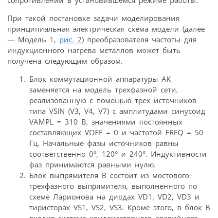
сопротивлении в установившемся режиме работы.
При такой постановке задачи моделирования
принципиальная электрическая схема модели (далее
— Модель 1,
рис. 2
) преобразователя частоты для
индукционного нагрева металлов может быть
получена следующим образом.
Блок коммутационной аппаратуры АК
заменяется на модель трехфазной сети,
реализованную с помощью трех источников
типа VSIN (V3, V4, V7) с амплитудами синусоид
VAMPL = 310 В, значениями постоянных
составляющих VOFF = 0 и частотой FREQ = 50
Гц. Начальные фазы источников равны
соответственно 0°, 120° и 240°. Индуктивности
фаз принимаются равными нулю.
Блок выпрямителя В состоит из мостового
трехфазного выпрямителя, выполненного по
схеме Ларионова на диодах VD1, VD2, VD3 и
тиристорах VS1, VS2, VS3. Кроме этого, в блок В