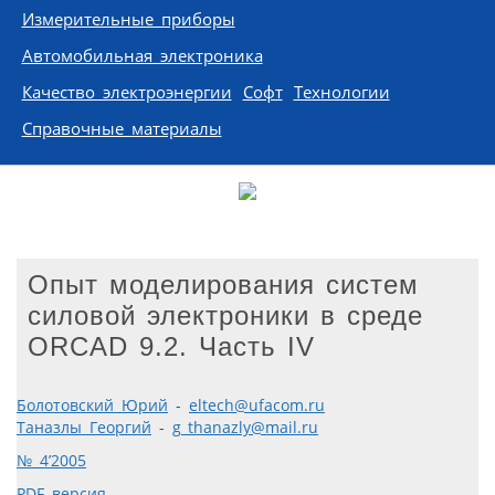
Измерительные приборы
Автомобильная электроника
Качество электроэнергии
Софт
Технологии
Справочные материалы
Опыт моделирования систем
силовой электроники в среде
ORCAD 9.2. Часть IV
Болотовский Юрий
-
eltech@ufacom.ru
Таназлы Георгий
-
g_thanazly@mail.ru
№ 4’2005
PDF версия