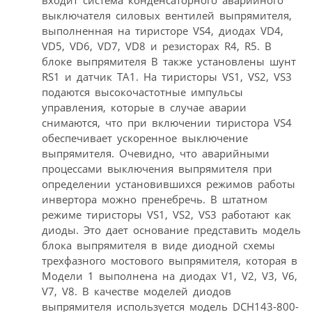
входит система конденсаторного аварийного
выключателя силовых вентилей выпрямителя,
выполненная на тиристоре VS4, диодах VD4,
VD5, VD6, VD7, VD8 и резисторах R4, R5. В
блоке выпрямителя В также установлены шунт
RS1 и датчик ТА1. На тиристоры VS1, VS2, VS3
подаются высокочастотные импульсы
управления, которые в случае аварии
снимаются, что при включении тиристора VS4
обеспечивает ускоренное выключение
выпрямителя. Очевидно, что аварийными
процессами выключения выпрямителя при
определении установившихся режимов работы
инвертора можно пренебречь. В штатном
режиме тиристоры VS1, VS2, VS3 работают как
диоды. Это дает основание представить модель
блока выпрямителя в виде диодной схемы
трехфазного мостового выпрямителя, которая в
Модели 1 выполнена на диодах V1, V2, V3, V6,
V7, V8. В качестве моделей диодов
выпрямителя используется модель DCH143-800-