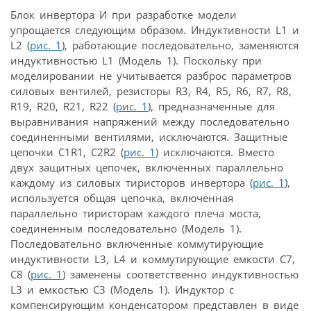
Блок инвертора И при разработке модели
упрощается следующим образом. Индуктивности L1 и
L2 (
рис. 1
), работающие последовательно, заменяются
индуктивностью L1 (Модель 1). Поскольку при
моделировании не учитывается разброс параметров
силовых вентилей, резисторы R3, R4, R5, R6, R7, R8,
R19, R20, R21, R22 (
рис. 1
), предназначенные для
выравнивания напряжений между последовательно
соединенными вентилями, исключаются. Защитные
цепочки C1R1, C2R2 (
рис. 1
) исключаются. Вместо
двух защитных цепочек, включенных параллельно
каждому из силовых тиристоров инвертора (
рис. 1
),
используется общая цепочка, включенная
параллельно тиристорам каждого плеча моста,
соединенным последовательно (Модель 1).
Последовательно включенные коммутирующие
индуктивности L3, L4 и коммутирующие емкости С7,
С8 (
рис. 1
) заменены соответственно индуктивностью
L3 и емкостью С3 (Модель 1). Индуктор с
компенсирующим конденсатором представлен в виде