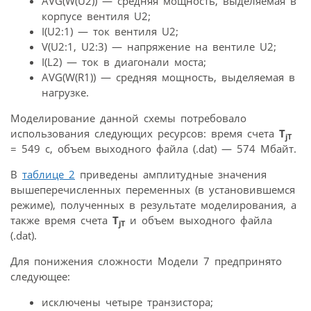
AVG(W(U2)) — средняя мощность, выделяемая в
корпусе вентиля U2;
I(U2:1) — ток вентиля U2;
V(U2:1, U2:3) — напряжение на вентиле U2;
I(L2) — ток в диагонали моста;
AVG(W(R1)) — средняя мощность, выделяемая в
нагрузке.
Моделирование данной схемы потребовало
использования следующих ресурсов: время счета
Т
jT
= 549 с, объем выходного файла (.dat) — 574 Мбайт.
В
таблице 2
приведены амплитудные значения
вышеперечисленных переменных (в установившемся
режиме), полученных в результате моделирования, а
также время счета
Т
и объем выходного файла
jT
(.dat).
Для понижения сложности Модели 7 предпринято
следующее:
исключены четыре транзистора;