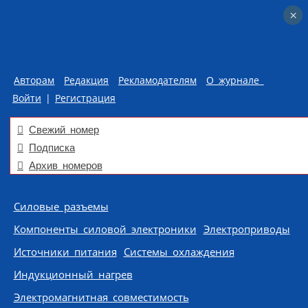
×
×
Авторам
Редакция
Рекламодателям
О журнале
Войти
|
Регистрация
Свежий номер
Подписка
Архив номеров
Skip to content
Силовые разъемы
Компоненты силовой электроники
Электроприводы
Источники питания
Системы охлаждения
Индукционный нагрев
Электромагнитная совместимость