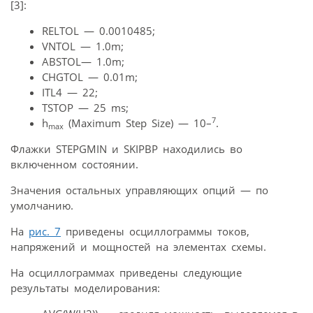
[3]:
RELTOL — 0.0010485;
VNTOL — 1.0m;
ABSTOL— 1.0m;
CHGTOL — 0.01m;
ITL4 — 22;
TSTOP — 25 ms;
7
h
(Maximum Step Size) — 10–
.
max
Флажки STEPGMIN и SKIPBP находились во
включенном состоянии.
Значения остальных управляющих опций — по
умолчанию.
На
рис. 7
приведены осциллограммы токов,
напряжений и мощностей на элементах схемы.
На осциллограммах приведены следующие
результаты моделирования: