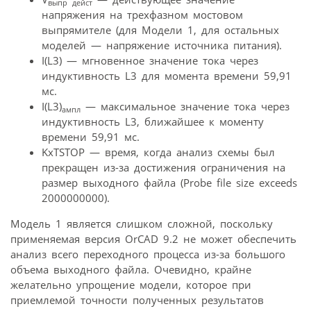
выпр
дейст
напряжения на трехфазном мостовом
выпрямителе (для Модели 1, для остальных
моделей — напряжение источника питания).
I(L3) — мгновенное значение тока через
индуктивность L3 для момента времени 59,91
мс.
I(L3)
— максимальное значение тока через
ампл
индуктивность L3, ближайшее к моменту
времени 59,91 мс.
KxTSTOP — время, когда анализ схемы был
прекращен из-за достижения ограничения на
размер выходного файла (Probe file size exceeds
2000000000).
Модель 1 является слишком сложной, поскольку
применяемая версия OrCAD 9.2 не может обеспечить
анализ всего переходного процесса из-за большого
объема выходного файла. Очевидно, крайне
желательно упрощение модели, которое при
приемлемой точности полученных результатов