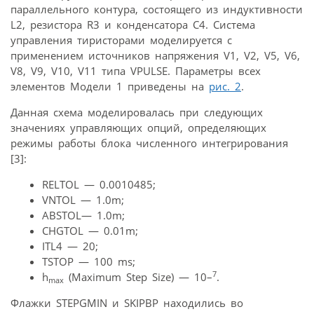
параллельного контура, состоящего из индуктивности
L2, резистора R3 и конденсатора С4. Система
управления тиристорами моделируется с
применением источников напряжения V1, V2, V5, V6,
V8, V9, V10, V11 типа VPULSE. Параметры всех
элементов Модели 1 приведены на
рис. 2
.
Данная схема моделировалась при следующих
значениях управляющих опций, определяющих
режимы работы блока численного интегрирования
[3]:
RELTOL — 0.0010485;
VNTOL — 1.0m;
ABSTOL— 1.0m;
CHGTOL — 0.01m;
ITL4 — 20;
TSTOP — 100 ms;
7
h
(Maximum Step Size) — 10–
.
max
Флажки STEPGMIN и SKIPBP находились во