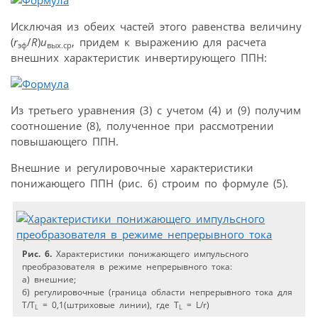
Исключая из обеих частей этого равенства величину
(
r
/
R
)
u
, придем к выражению для расчета
эф
вых.ср
внешних характеристик инвертирующего ППН:
Из третьего уравнения (3) с учетом (4) и (9) получим
соотношение (8), полученное при рассмотрении
повышающего ППН.
Внешние и регулировочные характеристики
понижающего ППН (рис. 6) строим по формуле (5).
Рис. 6.
Характеристики понижающего импульсного
преобразователя в режиме непрерывного тока:
а) внешние;
б) регулировочные (граница области непрерывного тока для
T/T
= 0,1(штриховые линии), где T
= L/r)
L
L