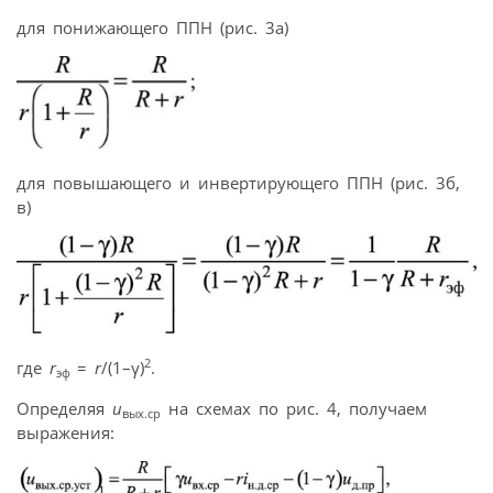
для понижающего ППН (рис. 3а)
для повышающего и инвертирующего ППН (рис. 3б,
в)
2
где
r
=
r
/(1–γ)
.
эф
Определяя
u
на схемах по рис. 4, получаем
вых.ср
выражения: