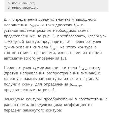
б) повышающего;
в) инвертирующего
Для определения средних значений выходного
напряжения
u
и тока дросселя
i
в
вых.ср
Lср
установившемся режиме необходимо схемы,
представленные на рис. 3, преобразовать, «свернув»
замкнутый контур, предварительно перенеся узел
суммирования сигнала
i
из этого контура в
н.д.ср
соответствии с правилами, известными из теории
автоматического управления [3].
Перенеся узел суммирования сигнала
i
назад
н.д.ср
(против направления распространения сигнала) и
«свернув» замкнутые контуры из схем на рис. 3,
получим схемы для определения
u
,
вых.ср
представленные на рис. 4.
Замкнутые контуры преобразованы в соответствии с
равенствами, определяющими коэффициенты
передачи замкнутого контура: