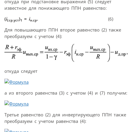
откуда при подстановке выражения (5) следует
известное для понижающего ППН равенство:
(
i
)
=
i
.
(6)
L
ср.уст
1
н.ср
Для повышающего ППН второе равенство (2) также
преобразуем с учетом (4):
откуда следует
а из второго равенства (3) с учетом (4) и (7) получим:
Третье равенство (2) для инвертирующего ППН также
преобразуем с учетом равенства (4):