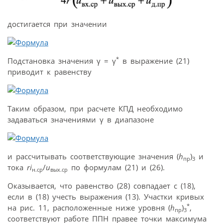
достигается при значении
*
Подстановка значения γ = γ
в выражение (21)
приводит к равенству
Таким образом, при расчете КПД необходимо
задаваться значениями γ в диапазоне
и рассчитывать соответствующие значения (
h
)
и
пр
3
тока
ri
/
u
по формулам (21) и (26).
н.ср
вых.ср
Оказывается, что равенство (28) совпадает с (18),
если в (18) учесть выражения (13). Участки кривых
*
на рис. 11, расположенные ниже уровня (
h
)
,
пр
3
соответствуют работе ППН правее точки максимума