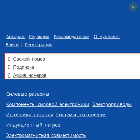
×
×
Авторам
Редакция
Рекламодателям
О журнале
Войти
|
Регистрация
Свежий номер
Подписка
Архив номеров
Skip to content
Силовые разъемы
Компоненты силовой электроники
Электроприводы
Источники питания
Системы охлаждения
Индукционный нагрев
Электромагнитная совместимость