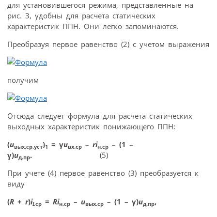
для установившегося режима, представленные на
рис. 3, удобны для расчета статических
характеристик ППН. Они легко запоминаются.
Преобразуя первое равенство (2) с учетом выражения
получим
Отсюда следует формула для расчета статических
выходных характеристик понижающего ППН:
(
u
)
= γ
u
–
ri
– (1 –
вых.ср.уст
1
вх.ср
н.ср
γ)
u
.
(5)
д.пр
При учете (4) первое равенство (3) преобразуется к
виду
(
R
+
r
)
i
=
Ri
–
u
– (1 – γ)
u
,
L
ср
н.ср
вых.ср
д.пр