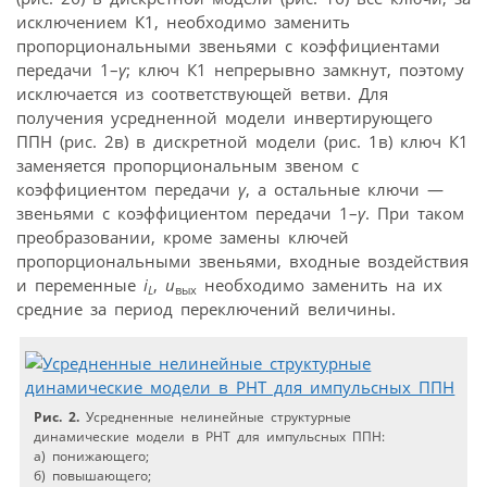
исключением К1, необходимо заменить
пропорциональными звеньями с коэффициентами
передачи 1–
γ
; ключ К1 непрерывно замкнут, поэтому
исключается из соответствующей ветви. Для
получения усредненной модели инвертирующего
ППН (рис. 2в) в дискретной модели (рис. 1в) ключ К1
заменяется пропорциональным звеном с
коэффициентом передачи
γ
, а остальные ключи —
звеньями с коэффициентом передачи 1–
γ
. При таком
преобразовании, кроме замены ключей
пропорциональными звеньями, входные воздействия
и переменные
i
,
u
необходимо заменить на их
L
вых
средние за период переключений величины.
Рис. 2.
Усредненные нелинейные структурные
динамические модели в РНТ для импульсных ППН:
а) понижающего;
б) повышающего;