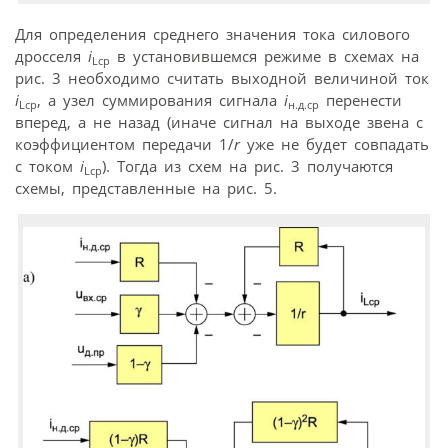
Для определения среднего значения тока силового
дросселя
i
в установившемся режиме в схемах на
Lср
рис. 3 необходимо считать выходной величиной ток
i
, а узел суммирования сигнала
i
перенести
Lср
н.д.ср
вперед, а не назад (иначе сигнал на выходе звена с
коэффициентом передачи 1/
r
уже не будет совпадать
с током
i
). Тогда из схем на рис. 3 получаются
Lср
схемы, представленные на рис. 5.