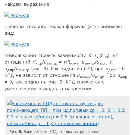
найдем выражение
с учетом которого первая формула (21) принимает
вид:
позволяющий строить зависимости КПД (
h
)
от
пр
1
отношений
ri
/
u
=
r
/
R
,
u
/
u
и
н.ср
вых.ср
н.экв
вых.ср
вх.ср
u
/
u
(рис. 9). Как видно из (22), при
u
= 0
д.пр
вых.ср
д.пр
КПД не зависит от отношения
u
/
u
. При
u
вых.ср
вх.ср
д.пр
≠ 0, как видно на рис. 9, КПД снижается с
уменьшением выходного напряжения.
Рис. 9.
Зависимости КПД от тока нагрузки для