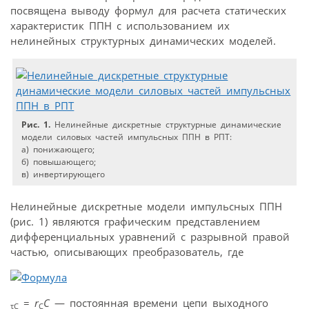
посвящена выводу формул для расчета статических
характеристик ППН с использованием их
нелинейных структурных динамических моделей.
Рис. 1.
Нелинейные дискретные структурные динамические
модели силовых частей импульсных ППН в РПТ:
а) понижающего;
б) повышающего;
в) инвертирующего
Нелинейные дискретные модели импульсных ППН
(рис. 1) являются графическим представлением
дифференциальных уравнений с разрывной правой
частью, описывающих преобразователь, где
=
r
C
— постоянная времени цепи выходного
τC
C