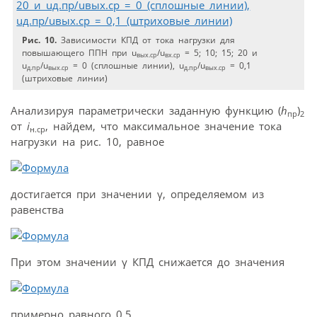
Рис. 10.
Зависимости КПД от тока нагрузки для
повышающего ППН при u
/u
= 5; 10; 15; 20 и
вых.ср
вх.ср
u
/u
= 0 (сплошные линии), u
/u
= 0,1
д.пр
вых.ср
д.пр
вых.ср
(штриховые линии)
Анализируя параметрически заданную функцию (
h
)
пр
2
от
i
, найдем, что максимальное значение тока
н.ср
нагрузки на рис. 10, равное
достигается при значении γ, определяемом из
равенства
При этом значении γ КПД снижается до значения
примерно равного 0,5.