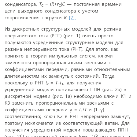
конденсатора,
T
= (
R
+
r
)
C
— постоянная времени
C
C
цепи выходного конденсатора с учетом
сопротивления нагрузки
R
[2].
Из дискретных структурных моделей для режима
прерывистого тока (РПТ) (рис. 1) очень просто
получаются усредненные структурные модели для
режима непрерывного тока (РНТ). Для этого, как
принято в теории импульсных систем, ключи
заменяются пропорциональными звеньями с
коэффициентами передачи, равными относительным
длительностям их замкнутых состояний. Тогда,
поскольку в РНТ
t
=
T
–
t
, для получения
с
1
усредненной модели понижающего ППН (рис. 2а) в
дискретной модели (рис. 1а) необходимо ключи К1 и
К3 заменить пропорциональными звеньями с
коэффициентами передачи γ =
t
/
T
и (1–γ)
1
соответственно; ключ К2 в РНТ непрерывно замкнут,
поэтому исключается из соответствующей ветви. Для
получения усредненной модели повышающего ППН
(рис. 2б) в дискретной модели (рис. 1б) все ключи, за