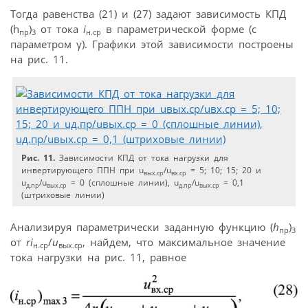
Тогда равенства (21) и (27) задают зависимость КПД
(h
)
от тока
i
в параметрической форме (с
пр
3
н.ср
параметром γ). Графики этой зависимости построены
на рис. 11.
Рис. 11.
Зависимости КПД от тока нагрузки для
инвертирующего ППН при u
/u
= 5; 10; 15; 20 и
вых.ср
вх.ср
u
/u
= 0 (сплошные линии), u
/u
= 0,1
д.пр
вых.ср
д.пр
вых.ср
(штриховые линии)
Анализируя параметрически заданную функцию (
h
)
пр
3
от
ri
/
u
, найдем, что максимальное значение
н.ср
вых.ср
тока нагрузки на рис. 11, равное