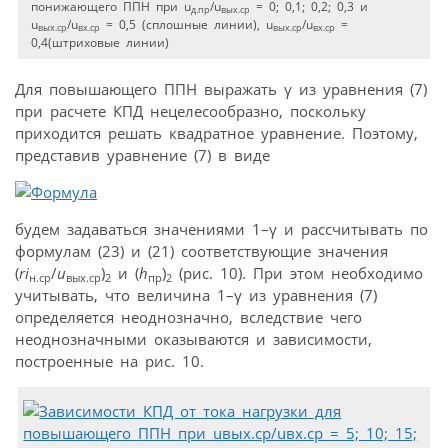
понижающего ППН при u
/u
= 0; 0,1; 0,2; 0,3 и
д.пр
вых.ср
u
/u
= 0,5 (сплошные линии), u
/u
=
вых.ср
вх.ср
вых.ср
вх.ср
0,4(штриховые линии)
Для повышающего ППН выражать γ из уравнения (7)
при расчете КПД нецелесообразно, поскольку
приходится решать квадратное уравнение. Поэтому,
представив уравнение (7) в виде
будем задаваться значениями 1–γ и рассчитывать по
формулам (23) и (21) соответствующие значения
(
ri
/
u
)
и (
h
)
(рис. 10). При этом необходимо
н.ср
вых.ср
2
пр
2
учитывать, что величина 1–γ из уравнения (7)
определяется неоднозначно, вследствие чего
неоднозначными оказываются и зависимости,
построенные на рис. 10.