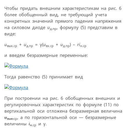
Чтобы придать внешним характеристикам на рис. 6
более обобщенный вид, не требующий учета
конкретных значений прямого падения напряжения
на силовом диоде
u
, формулу (5) представим в
д.пр
виде:
u
+
u
= γ(
u
+
u
) –
ri
вых.ср
д.пр
вх.ср
д.пр
н.ср
и введем безразмерные переменные:
Тогда равенство (5) принимает вид
При построении на рис. 6 обобщенных внешних и
регулировочных характеристик по формуле (11) по
вертикальной оси отложена безразмерная величина
u
, а по горизонтальной оси — безразмерные
вых.
ср
величины
i
и γ.
н
.ср