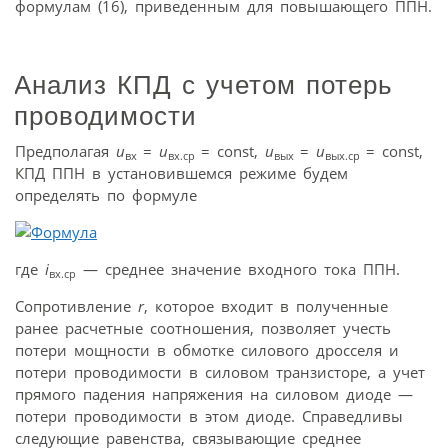
формулам (16), приведенным для повышающего ППН.
Анализ КПД с учетом потерь
проводимости
Предполагая
u
=
u
= const,
u
=
u
= const,
вх
вх.ср
вых
вых.ср
КПД ППН в установившемся режиме будем
определять по формуле
где
i
— среднее значение входного тока ППН.
вх.ср
Сопротивление
r
, которое входит в полученные
ранее расчетные соотношения, позволяет учесть
потери мощности в обмотке силового дросселя и
потери проводимости в силовом транзисторе, а учет
прямого падения напряжения на силовом диоде —
потери проводимости в этом диоде. Справедливы
следующие равенства, связывающие среднее