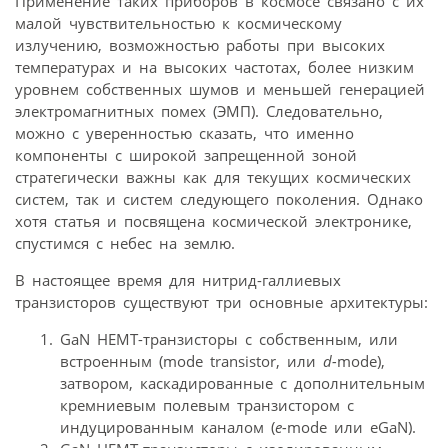
Применение таких приборов в космосе связано с их
малой чувствительностью к космическому
излучению, возможностью работы при высоких
температурах и на высоких частотах, более низким
уровнем собственных шумов и меньшей генерацией
электромагнитных помех (ЭМП). Следовательно,
можно с уверенностью сказать, что именно
компоненты с широкой запрещенной зоной
стратегически важны как для текущих космических
систем, так и систем следующего поколения. Однако
хотя статья и посвящена космической электронике,
спустимся с небес на землю.
В настоящее время для нитрид-галлиевых
транзисторов существуют три основные архитектуры:
GaN HEMT-транзисторы с собственным, или
встроенным (mode transistor, или
d-
mode),
затвором, каскадированные с дополнительным
кремниевым полевым транзистором с
индуцированным каналом (
e-
mode или eGaN).