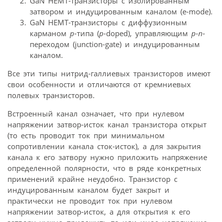
GaN HEMT-транзисторы с изолированным
затвором и индуцированным каналом (e-mode).
GaN HEMT-транзисторы с диффузионным
карманом
p-
типа (
p-
doped), управляющим
p-n-
переходом (junction-gate) и индуцированным
каналом.
Все эти типы нитрид-галлиевых транзисторов имеют
свои особенности и отличаются от кремниевых
полевых транзисторов.
Встроенный канал означает, что при нулевом
напряжении затвор-исток канал транзистора открыт
(то есть проводит ток при минимальном
сопротивлении канала сток-исток), а для закрытия
канала к его затвору нужно приложить напряжение
определенной полярности, что в ряде конкретных
применений крайне неудобно. Транзистор с
индуцированным каналом будет закрыт и
практически не проводит ток при нулевом
напряжении затвор-исток, а для открытия к его