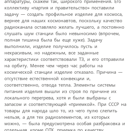
аппаратуры, скажем так, широкого применения. Его
коллективу «партия и правительство» поставили
задачу — создать профильное изделие для космоса,
вернее для наших космонавтов, поскольку качество
радиоканала оставляло желать лучшего, а постоянно
слушать шум станции было невыносимо (впрочем,
полная тишина была бы еще хуже). Задачу
выполнили, изделие получилось пусть и
некрасивым, но надежным, все заданные
характеристики соответствовали ТЗ, и его отправили
на орбиту. Менее чем через час работы на
космической станции изделие отказало. Причина —
отсутствие естественной конвекции и,
соответственно, отвода тепла. Элементы системы
питания изделия вышли из строя по причине их
локального перегрева, хотя и были выбраны с
запасом и соответствующей «приемкой». При СССР на
товары для народа шло то, из чего пулю слепить
нельзя, а для тех радиоэлементов, из которых
можно, — была предусмотрена особая разбраковка и
отдельная, кроме ОТК, приемка по качеству