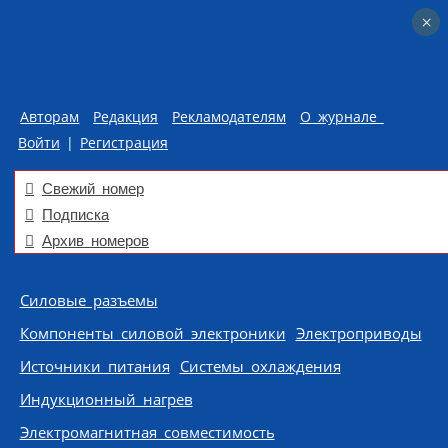
×
×
Авторам
Редакция
Рекламодателям
О журнале
Войти
|
Регистрация
Свежий номер
Подписка
Архив номеров
Skip to content
Силовые разъемы
Компоненты силовой электроники
Электроприводы
Источники питания
Системы охлаждения
Индукционный нагрев
Электромагнитная совместимость