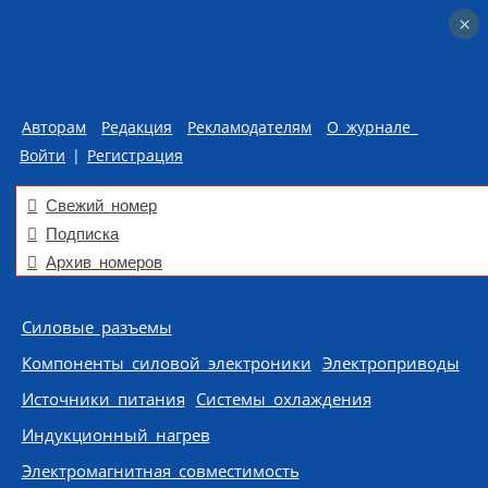
×
×
Авторам
Редакция
Рекламодателям
О журнале
Войти
|
Регистрация
Свежий номер
Подписка
Архив номеров
Skip to content
Силовые разъемы
Компоненты силовой электроники
Электроприводы
Источники питания
Системы охлаждения
Индукционный нагрев
Электромагнитная совместимость