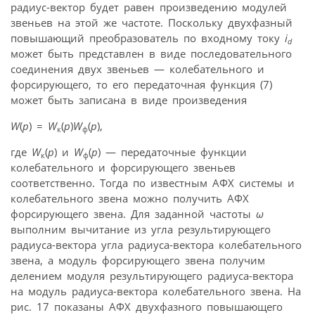
радиус-вектор будет равен произведению модулей
звеньев на этой же частоте. Поскольку двухфазный
повышающий преобразователь по входному току
i
d
может быть представлен в виде последовательного
соединения двух звеньев — колебательного и
форсирующего, то его передаточная функция (7)
может быть записана в виде произведения
W
(
p
) =
W
(
p
)
W
(
p
),
к
ф
где
W
(
p
) и
W
(
p
) — передаточные функции
к
ф
колебательного и форсирующего звеньев
соответственно. Тогда по известным АФХ системы и
колебательного звена можно получить АФХ
форсирующего звена. Для заданной частоты
ω
выполним вычитание из угла результирующего
радиуса-вектора угла радиуса-вектора колебательного
звена, а модуль форсирующего звена получим
делением модуля результирующего радиуса-вектора
на модуль радиуса-вектора колебательного звена. На
рис. 17 показаны АФХ двухфазного повышающего