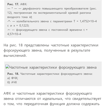
Рис. 17.
АФХ:
— ° — — двухфазного повышающего преобразователя (рис.
12), построенная по экспериментальной кривой разгона
входного тока id;
-*- — колебательного звена с параметрами T = 1,4752×10–4
c и x = 0,1223;
-•- — форсирующего звена с постоянной времени t =
4,57×10–4
На рис. 18 представлены частотные характеристики
форсирующего звена, полученные в результате
вычислений.
Рис. 18.
Частотные характеристики форсирующего звена:
а) ФЧХ;
б) АЧХ
АФХ и частотные характеристики форсирующего
звена отличаются от идеальных, что свидетельствует
о том, что передаточная функция должна содержать