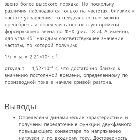
звено более высокого порядка. Но поскольку
различия наблюдаются только на частотах, близких к
частоте управления, то неидеальностью можно
пренебречь и определить постоянную времени
форсирующего звена по ФЧХ (рис. 18 а). А именно,
для угла 45° находим соответствующее значение
частоты, по которой получим:
3
–1
1/τ = ω = 2,21
×
10
с
,
–4
откуда τ = 4,52
×
10
с, что достаточно близко к
значению постоянной времени, определенному по
производной тока в начале кривой разгона.
Выводы
Определены динамические характеристики и
получены передаточные функции двухфазного
повышающего конвертера по напряжению
нагрузки и по входному току. Достоверность