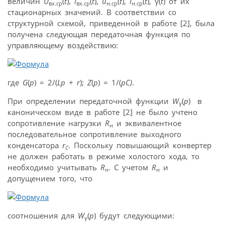
величин
U
(
t
),
i
(
t
),
u
(
t
),
i
(
t
), γ(
t
) от их
вх.ср
вх.ср
н.ср
н.ср
стационарных значений. В соответствии со
структурной схемой, приведенной в работе [2], была
получена следующая передаточная функция по
управляющему воздействию:
где
G
(
p
) = 2/(
Lp
+
r
);
Z
(
p
) = 1/(
pC)
.
При определении передаточной функции
W
(
p
) в
γ
каноническом виде в работе [2] не было учтено
сопротивление нагрузки
R
и эквивалентное
н
последовательное сопротивление выходного
конденсатора
r
. Поскольку повышающий конвертер
C
не должен работать в режиме холостого хода, то
необходимо учитывать
R
. С учетом
R
и
н
н
допущением того, что
соотношения для
W
(
p
) будут следующими:
γ