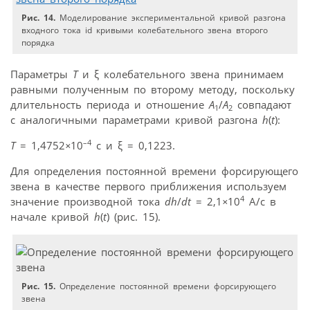
Рис. 14.
Моделирование экспериментальной кривой разгона
входного тока id кривыми колебательного звена второго
порядка
Параметры
T
и ξ колебательного звена принимаем
равными полученным по второму методу, поскольку
длительность периода и отношение
A
/
A
совпадают
1
2
с аналогичными параметрами кривой разгона
h
(
t
):
–4
T
= 1,4752
×
10
c и ξ = 0,1223.
Для определения постоянной времени форсирующего
звена в качестве первого приближения используем
4
значение производной тока
dh
/
dt
= 2,1
×
10
A/c в
начале кривой
h
(
t
) (рис. 15).
Рис. 15.
Определение постоянной времени форсирующего
звена