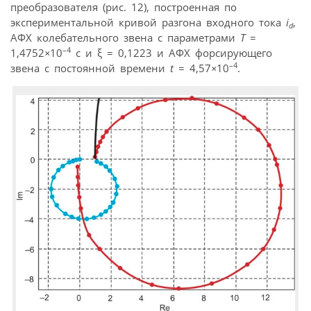
преобразователя (рис. 12), построенная по
экспериментальной кривой разгона входного тока
i
,
d
АФХ колебательного звена с параметрами
T
=
–4
1,4752
×
10
c и ξ = 0,1223 и АФХ форсирующего
–4
звена с постоянной времени
t
= 4,57
×
10
.