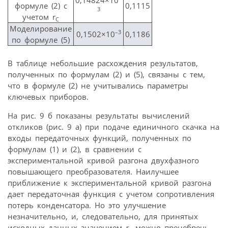
0,14824×10
формуле (2) c
0,1115
3
учетом r
C
Моделирование
–3
0,1502×10
0,1186
по формуле (5)
В таблице небольшие расхождения результатов,
полученных по формулам (2) и (5), связаны с тем,
что в формуле (2) не учитывались параметры
ключевых приборов.
На рис. 9 б показаны результаты вычислений
откликов (рис. 9 а) при подаче единичного скачка на
входы передаточных функций, полученных по
формулам (1) и (2), в сравнении с
экспериментальной кривой разгона двухфазного
повышающего преобразователя. Наилучшее
приближение к экспериментальной кривой разгона
дает передаточная функция с учетом сопротивления
потерь конденсатора. Но это улучшение
незначительно, и, следовательно, для принятых
исходных данных значением
r
можно пренебречь,