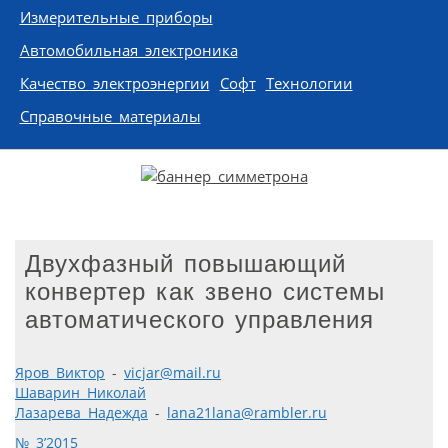
Измерительные приборы
Автомобильная электроника
Качество электроэнергии
Софт
Технологии
Справочные материалы
Двухфазный повышающий
конвертер как звено системы
автоматического управления
Яров Виктор
-
vicjar@mail.ru
Шаварин Николай
Лазарева Надежда
-
lana21lana@rambler.ru
№ 3’2015