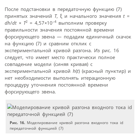
После подстановки в передаточную функцию (7)
принятых значений
T
, ξ и начального значения
t
=
2
–4
dh
/
dt
×
T
= 4,57
×
10
выполним проверку
правильности значения постоянной времени
форсирующего звена — подадим единичный скачок
на функцию (7) и сравним отклик с
экспериментальной кривой разгона. Из рис. 16
следует, что имеет место практически полное
совпадение модели (синяя кривая) с
экспериментальной кривой
h
(
t
) (красный пунктир) и
нет необходимости выполнять итерационную
процедуру уточнения постоянной времени
форсирующего звена.
Рис. 16.
Моделирование кривой разгона входного тока id
передаточной функцией (7)