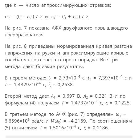
где
n
— число аппроксимирующих отрезков;
τ
= (
t
–
t
) / 2 и τ
= (
t
+
t
) / 2
1
i
i
i
-1
2
i
i
i
-1
На рис. 7 показана АФХ двухфазного повышающего
преобразователя.
На рис. 8 приведены нормированная кривая разгона
напряжения нагрузки и аппроксимирующие кривые
колебательного звена второго порядка. Все три
метода дают близкие результаты.
–4
–4
В первом методе:
t
= 2,73
×
10
c,
t
= 7,397
×
10
c и
1
3
–4
T
= 1,4329
×
10
c, ξ = 0,2638.
Второй метод дает
A
= 0,697 B,
A
= 0,321 B и по
1
2
–4
формулам (4) получаем
T
= 1,4737
×
10
c, ξ = 0,1225.
В третьем методе по АФХ (рис. 7) определяем ω
=
т
3
6,6596
×
10
рад/с и
V
(ω
) = –4,2169. По соотношениям
0
–4
(5) вычисляем
T
= 1,5016
×
10
c, ξ = 0,1186.