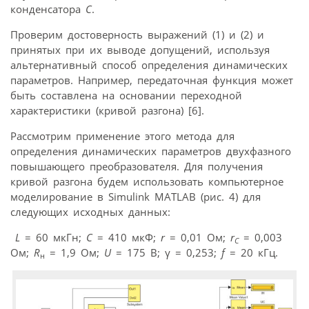
конденсатора
C
.
Проверим достоверность выражений (1) и (2) и
принятых при их выводе допущений, используя
альтернативный способ определения динамических
параметров. Например, передаточная функция может
быть составлена на основании переходной
характеристики (кривой разгона) [6].
Рассмотрим применение этого метода для
определения динамических параметров двухфазного
повышающего преобразователя. Для получения
кривой разгона будем использовать компьютерное
моделирование в Simulink MATLAB (рис. 4) для
следующих исходных данных:
L
= 60 мкГн;
С
= 410 мкФ;
r
= 0,01 Ом;
r
= 0,003
C
Ом;
R
= 1,9 Ом;
U
= 175 B; γ = 0,253;
f
= 20 кГц.
н