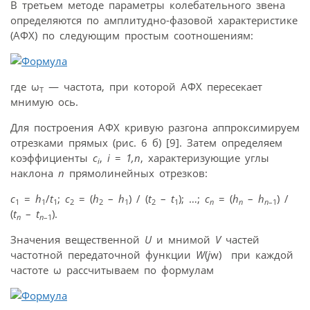
В третьем методе параметры колебательного звена
определяются по амплитудно-фазовой характеристике
(АФХ) по следующим простым соотношениям:
где ω
— частота, при которой АФХ пересекает
Т
мнимую ось.
Для построения АФХ кривую разгона аппроксимируем
отрезками прямых (рис. 6 б) [9]. Затем определяем
коэффициенты
c
,
i
=
1,n
, характеризующие углы
i
наклона
n
прямолинейных отрезков:
c
=
h
/
t
;
c
= (
h
–
h
) / (
t
–
t
); …;
c
= (
h
–
h
) /
1
1
1
2
2
1
2
1
n
n
n
–1
(
t
–
t
).
n
n
–1
Значения вещественной
U
и мнимой
V
частей
частотной передаточной функции
W
(
j
w) при каждой
частоте ω рассчитываем по формулам