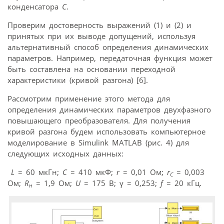
конденсатора
C
.
Проверим достоверность выражений (1) и (2) и
принятых при их выводе допущений, используя
альтернативный способ определения динамических
параметров. Например, передаточная функция может
быть составлена на основании переходной
характеристики (кривой разгона) [6].
Рассмотрим применение этого метода для
определения динамических параметров двухфазного
повышающего преобразователя. Для получения
кривой разгона будем использовать компьютерное
моделирование в Simulink MATLAB (рис. 4) для
следующих исходных данных:
L
= 60 мкГн;
С
= 410 мкФ;
r
= 0,01 Ом;
r
= 0,003
C
Ом;
R
= 1,9 Ом;
U
= 175 B; γ = 0,253;
f
= 20 кГц.
н