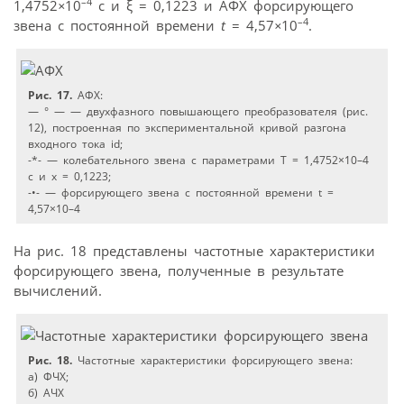
–4
1,4752
×
10
c и ξ = 0,1223 и АФХ форсирующего
–4
звена с постоянной времени
t
= 4,57
×
10
.
Рис. 17.
АФХ:
— ° — — двухфазного повышающего преобразователя (рис.
12), построенная по экспериментальной кривой разгона
входного тока id;
-*- — колебательного звена с параметрами T = 1,4752×10–4
c и x = 0,1223;
-•- — форсирующего звена с постоянной времени t =
4,57×10–4
На рис. 18 представлены частотные характеристики
форсирующего звена, полученные в результате
вычислений.
Рис. 18.
Частотные характеристики форсирующего звена:
а) ФЧХ;
б) АЧХ