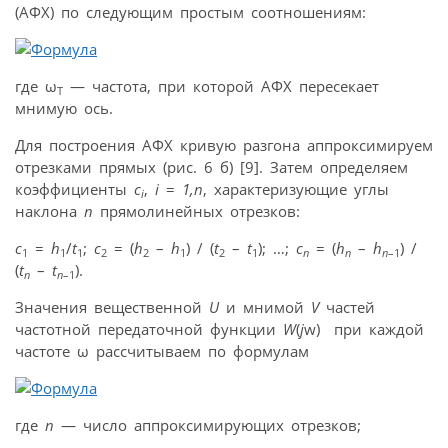
(АФХ) по следующим простым соотношениям:
где ω
— частота, при которой АФХ пересекает
Т
мнимую ось.
Для построения АФХ кривую разгона аппроксимируем
отрезками прямых (рис. 6 б) [9]. Затем определяем
коэффициенты
c
,
i
=
1,n
, характеризующие углы
i
наклона
n
прямолинейных отрезков:
c
=
h
/
t
;
c
= (
h
–
h
) / (
t
–
t
); …;
c
= (
h
–
h
) /
1
1
1
2
2
1
2
1
n
n
n
–1
(
t
–
t
).
n
n
–1
Значения вещественной
U
и мнимой
V
частей
частотной передаточной функции
W
(
j
w) при каждой
частоте ω рассчитываем по формулам
где
n
— число аппроксимирующих отрезков;