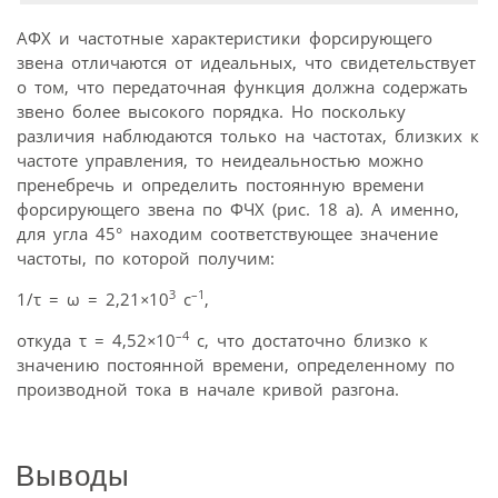
АФХ и частотные характеристики форсирующего
звена отличаются от идеальных, что свидетельствует
о том, что передаточная функция должна содержать
звено более высокого порядка. Но поскольку
различия наблюдаются только на частотах, близких к
частоте управления, то неидеальностью можно
пренебречь и определить постоянную времени
форсирующего звена по ФЧХ (рис. 18 а). А именно,
для угла 45° находим соответствующее значение
частоты, по которой получим:
3
–1
1/τ = ω = 2,21
×
10
с
,
–4
откуда τ = 4,52
×
10
с, что достаточно близко к
значению постоянной времени, определенному по
производной тока в начале кривой разгона.
Выводы