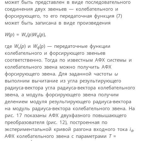
может быть представлен в виде последовательного
соединения двух звеньев — колебательного и
форсирующего, то его передаточная функция (7)
может быть записана в виде произведения
W
(
p
) =
W
(
p
)
W
(
p
),
к
ф
где
W
(
p
) и
W
(
p
) — передаточные функции
к
ф
колебательного и форсирующего звеньев
соответственно. Тогда по известным АФХ системы и
колебательного звена можно получить АФХ
форсирующего звена. Для заданной частоты
ω
выполним вычитание из угла результирующего
радиуса-вектора угла радиуса-вектора колебательного
звена, а модуль форсирующего звена получим
делением модуля результирующего радиуса-вектора
на модуль радиуса-вектора колебательного звена. На
рис. 17 показаны АФХ двухфазного повышающего
преобразователя (рис. 12), построенная по
экспериментальной кривой разгона входного тока
i
,
d
АФХ колебательного звена с параметрами
T
=