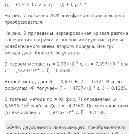
τ
= (
t
–
t
) / 2 и τ
= (
t
+
t
) / 2
1
i
i
i
-1
2
i
i
i
-1
На рис. 7 показана АФХ двухфазного повышающего
преобразователя.
На рис. 8 приведены нормированная кривая разгона
напряжения нагрузки и аппроксимирующие кривые
колебательного звена второго порядка. Все три
метода дают близкие результаты.
–4
–4
В первом методе:
t
= 2,73
×
10
c,
t
= 7,397
×
10
c и
1
3
–4
T
= 1,4329
×
10
c, ξ = 0,2638.
Второй метод дает
A
= 0,697 B,
A
= 0,321 B и по
1
2
–4
формулам (4) получаем
T
= 1,4737
×
10
c, ξ = 0,1225.
В третьем методе по АФХ (рис. 7) определяем ω
=
т
3
6,6596
×
10
рад/с и
V
(ω
) = –4,2169. По соотношениям
0
–4
(5) вычисляем
T
= 1,5016
×
10
c, ξ = 0,1186.