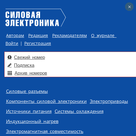
×
×
Авторам
Редакция
Рекламодателям
О журнале
Войти
|
Регистрация
Свежий номер
Подписка
Архив номеров
Skip to content
Силовые разъемы
Компоненты силовой электроники
Электроприводы
Источники питания
Системы охлаждения
Индукционный нагрев
Электромагнитная совместимость