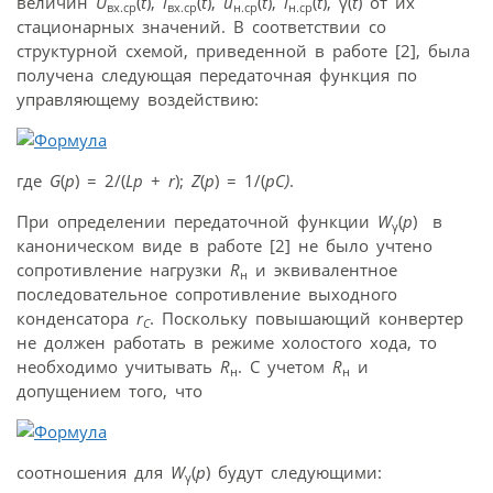
величин
U
(
t
),
i
(
t
),
u
(
t
),
i
(
t
), γ(
t
) от их
вх.ср
вх.ср
н.ср
н.ср
стационарных значений. В соответствии со
структурной схемой, приведенной в работе [2], была
получена следующая передаточная функция по
управляющему воздействию:
где
G
(
p
) = 2/(
Lp
+
r
);
Z
(
p
) = 1/(
pC)
.
При определении передаточной функции
W
(
p
) в
γ
каноническом виде в работе [2] не было учтено
сопротивление нагрузки
R
и эквивалентное
н
последовательное сопротивление выходного
конденсатора
r
. Поскольку повышающий конвертер
C
не должен работать в режиме холостого хода, то
необходимо учитывать
R
. С учетом
R
и
н
н
допущением того, что
соотношения для
W
(
p
) будут следующими:
γ