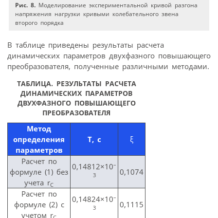
Рис. 8.
Моделирование экспериментальной кривой разгона
напряжения нагрузки кривыми колебательного звена
второго порядка
В таблице приведены результаты расчета
динамических параметров двухфазного повышающего
преобразователя, полученные различными методами.
ТАБЛИЦА. РЕЗУЛЬТАТЫ РАСЧЕТА
ДИНАМИЧЕСКИХ ПАРАМЕТРОВ
ДВУХФАЗНОГО ПОВЫШАЮЩЕГО
ПРЕОБРАЗОВАТЕЛЯ
Метод
определения
T, c
ξ
параметров
Расчет по
–
0,14812×10
формуле (1) без
0,1074
3
учета r
C
Расчет по
–
0,14824×10
формуле (2) c
0,1115
3
учетом r
C