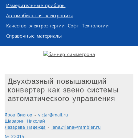
Измерительные приборы
Автомобильная электроника
Качество электроэнергии
Софт
Технологии
Справочные материалы
Двухфазный повышающий
конвертер как звено системы
автоматического управления
Яров Виктор
-
vicjar@mail.ru
Шаварин Николай
Лазарева Надежда
-
lana21lana@rambler.ru
№ 3’2015