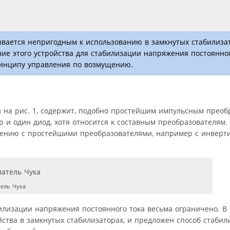
зывается непригодным к использованию в замкнутых стабилиза
ие этого устройства для стабилизации напряжения постоянно
ринципу управления по возмущению.
 на рис. 1, содержит, подобно простейшим импульсным преоб
р и один диод, хотя относится к составным преобразователям.
нению с простейшими преобразователями, например с инвер
ель Чука
илизации напряжения постоянного тока весьма ограничено. В 
ства в замкнутых стабилизаторах, и предложен способ стабил