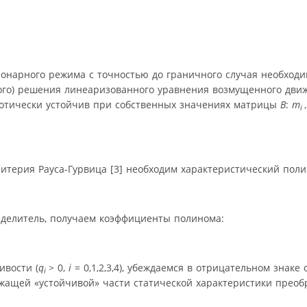
онарного режима с точностью до граничного случая необходи
ого) решения линеаризованного уравнения возмущенного движ
отически устойчив при собственных значениях матрицы
B
:
m
i
итерия Рауса-Гурвица [3] необходим характеристический пол
еделитель, получаем коэффициенты полинома:
ивости (
q
> 0,
i
= 0,1,2,3,4), убеждаемся в отрицательном знаке
i
жащей «устойчивой» части статической характеристики преоб