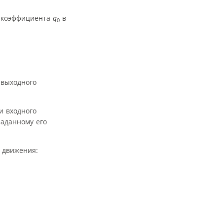
и коэффициента
q
в
0
 выходного
и входного
аданному его
 движения: