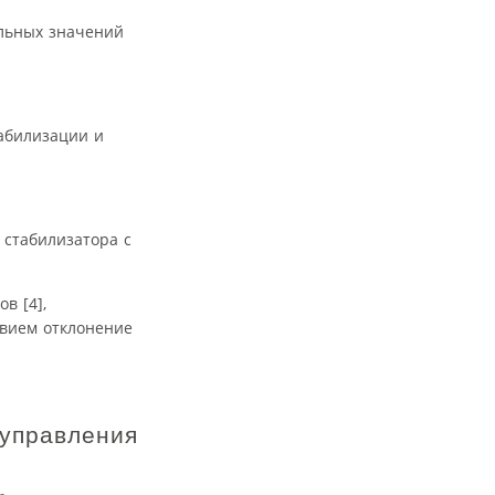
ельных значений
табилизации и
 стабилизатора с
в [4],
вием отклонение
 управления