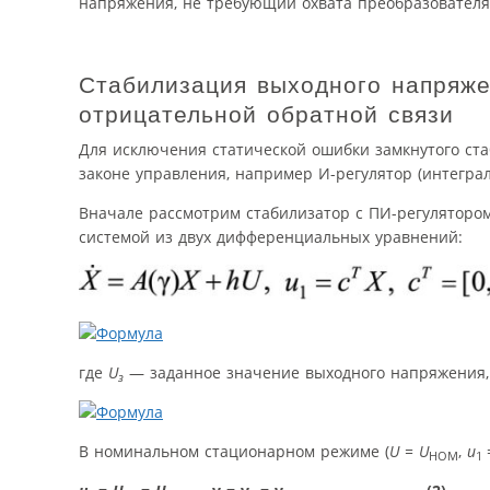
напряжения, не требующий охвата преобразователя
Стабилизация выходного напряже
отрицательной обратной связи
Для исключения статической ошибки замкнутого ст
законе управления, например И-регулятор (интегра
Вначале рассмотрим стабилизатор с ПИ-регулятором
системой из двух дифференциальных уравнений:
где
U
— заданное значение выходного напряжения
з
В номинальном стационарном режиме (
U = U
,
u
НОМ
1