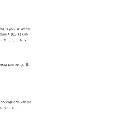
ма и достаточна
ения (6). Таким
, i
= 1, 2, 3, 4, 5,
ином матрицы B:
 свободного члена
разователя: