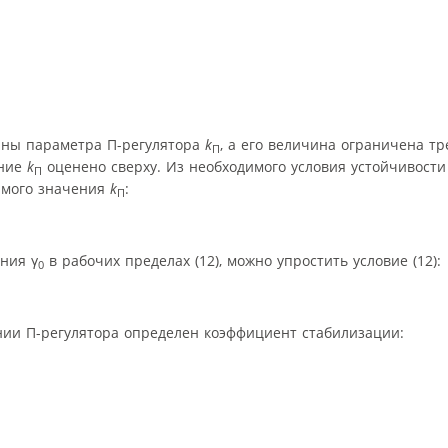
чины параметра П-регулятора
k
, а его величина ограничена т
П
ение
k
оценено сверху. Из необходимого условия устойчивости
П
имого значения
k
:
П
ения γ
в рабочих пределах (12), можно упростить условие (12):
0
нии П-регулятора определен коэффициент стабилизации: