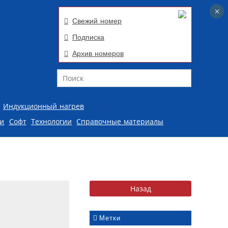
×
×
Свежий номер
Подписка
Архив номеров
Поиск
Индукционный нагрев
ии
Софт
Технологии
Справочные материалы
Метки