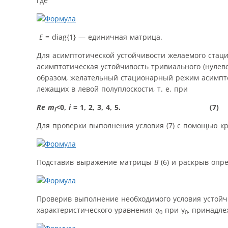
где
E
= diag{1} — единичная матрица.
Для асимптотической устойчивости желаемого стаци
асимптотическая устойчивость тривиального (нулев
образом, желательный стационарный режим асимпт
лежащих в левой полуплоскости, т. е. при
Re
m
<0,
i
= 1, 2, 3, 4, 5. (7)
i
Для проверки выполнения условия (7) с помощью кр
Подставив выражение матрицы
B
(6) и раскрыв опр
Проверив выполнение необходимого условия устойч
характеристического уравнения
q
при γ
, принадле
0
0