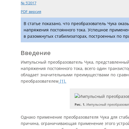
№ 5’2017
PDF версия
В статье показано, что преобразователь Чука ока
напряжения постоянного тока. Успешное применен
в разомкнутых стабилизаторах, построенных по п
Введение
Импульсный преобразователь Чука, представленный
напряжения постоянного тока, всего один транзисто
обладает значительными преимуществами по срав
преобразователем
[1].
Рис. 1.
Импульсный преобразоват
Однако применение преобразователя Чука для стаб
причина, ограничивающая применение этого устрой