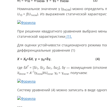
u
=
U
=
U
, γ = γ
= γ
. (2)
1
10
1НОМ
0
НОМ
Номинальное значение γ (γ
) можно определить 
НОМ
U
=
f(U
). Из выражения статической характери
10
1ном
При решении квадратного уравнения выбрано меньш
статической характеристики
[1].
Для оценки устойчивости стационарного режима по
дифференциальные уравнения (1)
Х = Х
+δ
Х
, γ = γ
+δγ, (4)
0
0
T
где δ
X
= [δ
i
, δ
i
, δ
u
, δ
u
], δ
γ
— возмущения (отклонен
1
2
1
2
–1
Х
=
А
(γ
)
hU
, γ
= γ
, получаем:
0ном
ном
ном
0
ном
Систему уравнений (4) можно записать в виде одног