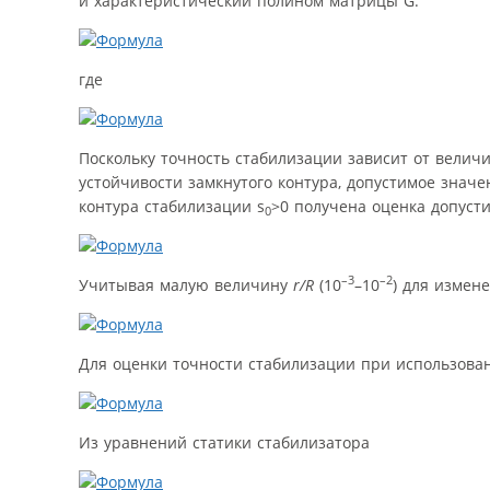
и характеристический полином матрицы G:
где
Поскольку точность стабилизации зависит от вели
устойчивости замкнутого контура, допустимое знач
контура стабилизации s
>0 получена оценка допуст
0
–3
–2
Учитывая малую величину
r/R
(10
–10
) для измен
Для оценки точности стабилизации при использова
Из уравнений статики стабилизатора