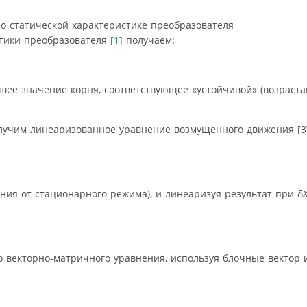
по статической характеристике преобразователя
стики преобразователя
[1]
получаем:
ее значение корня, соответствующее «устойчивой» (возраст
лучим линеаризованное уравнение возмущенного движения [3]
ия от стационарного режима), и линеаризуя результат при δ
о векторно-матричного уравнения, используя блочные вектор 