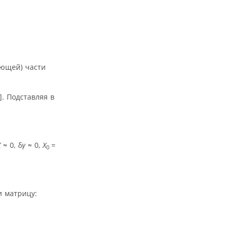
ающей) части
. Подставляя в
Х ≈
0, δ
γ
≈
0,
Х
=
0
и матрицу: