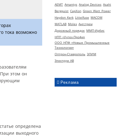
AEMT
Amantys
Analog Devices
Asahi
Bergquist
CapXon
Green Watt Power
Haydon Kerk
Littelfuse
MACOM
MATLAB
Molex
Ангстрем
торах
Дорожный порядок
ММП-Ирбис
го тока возможно
НПП «Учтех-Профи»
ООО НПФ «Новые Промышленные
Технологии»
Оптрон-Ставрополь
ЭЛИМ
Электрум АВ
разователям
 При этом он
тирующим
Реклама
статье определена
изации выходного