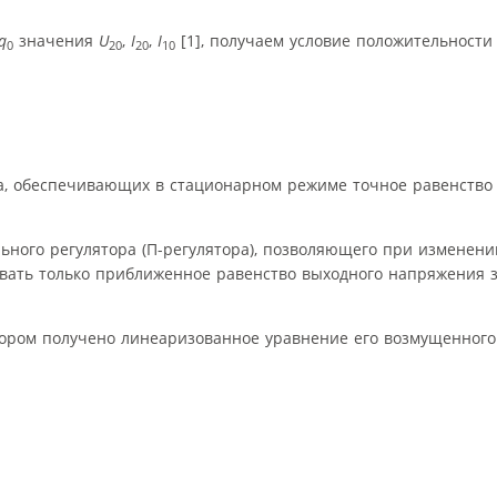
q
значения
U
,
I
,
I
[1], получаем условие положительност
0
20
20
10
ра, обеспечивающих в стационарном режиме точное равенство
ного регулятора (П-регулятора), позволяющего при изменени
ать только приближенное равенство выходного напряжения з
ятором получено линеаризованное уравнение его возмущенного