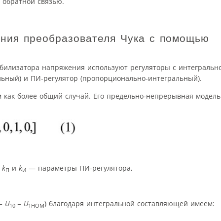
 обратной связью.
ния преобразователя Чука с помощью
абилизатора напряжения используют регуляторы с интегральн
льный) и ПИ-регулятор (пропорционально-интегральный).
 как более общий случай. Его предельно-непрерывная модель
,
k
и
k
— параметры ПИ-регулятора,
П
И
=
U
=
U
) благодаря интегральной составляющей имеем:
10
1НОМ