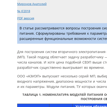
Миронов Анатолий
№ 6’2018
PDF версия
В статье рассматриваются вопросы построения си
питания. Сформулированы требования к параметр
расширенные функциональные возможности систем
Для построения систем вторичного электро­питания
(МП). Такой подход облегчает задачу разработчику 
числа каналов. И хотя цена подобной СВЭП выше ст
разработчик существенно выигрывает во времени.
ООО «АЭИЭП» выпускает несколько серий МП, выбир
входного напряжения, диапазона мощности и числа
и их параметры. Модули питания, ТУ которых оканчи
ТАБЛИЦА 1. НОМЕНКЛАТУРА МОДУЛЕЙ ПИТАНИЯ О
ПОСТРОЕНИЯ С
Условное обознач