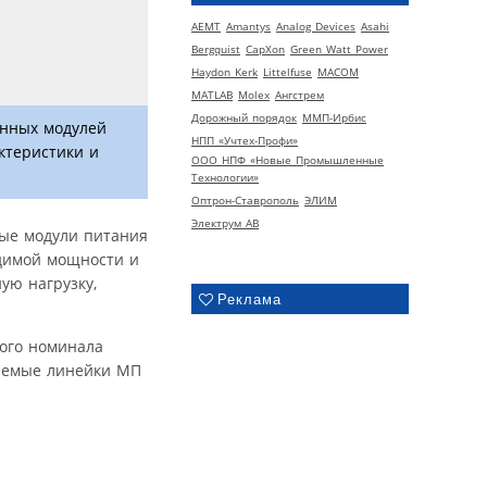
AEMT
Amantys
Analog Devices
Asahi
Bergquist
CapXon
Green Watt Power
Haydon Kerk
Littelfuse
MACOM
MATLAB
Molex
Ангстрем
Дорожный порядок
ММП-Ирбис
анных модулей
НПП «Учтех-Профи»
ктеристики и
ООО НПФ «Новые Промышленные
Технологии»
Оптрон-Ставрополь
ЭЛИМ
Электрум АВ
ные модули питания
одимой мощности и
ую нагрузку,
Реклама
ого номинала
каемые линейки МП