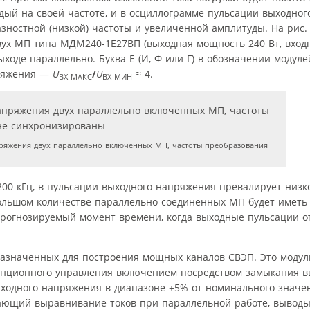
ждый на своей частоте, и в осциллограмме пульсации выходно
зностной (низкой) частоты и увеличенной амплитуды. На рис.
ух МП типа МДМ240-1Е27ВП (выходная мощность 240 Вт, вход
ыходе параллельно. Буква Е (И, Ф или Г) в обозначении моду
пряжения —
U
/
U
≈ 4.
ВХ МАКС
ВХ МИН
ряжения двух параллельно включенных МП, частоты преобразования
 200 кГц, в пульсации выходного напряжения превалирует низк
большом количестве параллельно соединенных МП будет иметь
прогнозируемый момент времени, когда выходные пульсации 
азначенных для построения мощных каналов СВЭП. Это модул
анционного управления включением посредством замыкания вы
ходного напряжения в диапазоне ±5% от номинального значе
вающий выравнивание токов при параллельной работе, вывод