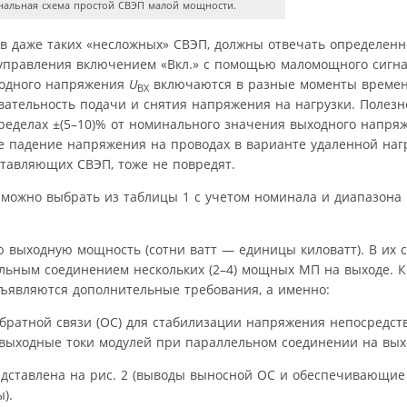
альная схема простой СВЭП малой мощности.
в даже таких «несложных» СВЭП, должны отвечать определен
 управления включением «Вкл.» с помощью маломощного сигна
входного напряжения
U
включаются в разные моменты времен
ВХ
овательность подачи и снятия напряжения на нагрузки. Полезн
еделах ±(5–10)% от номинального значения выходного напряже
е падение напряжения на проводах в варианте удаленной нагр
тавляющих СВЭП, тоже не повредят.
можно выбрать из таблицы 1 с учетом номинала и диапазона
 выходную мощность (сотни ватт — единицы киловатт). В их 
ельным соединением нескольких (2–4) мощных МП на выходе. 
дъявляются дополнительные требования, а именно:
ратной связи (ОС) для стабилизации напряжения непосредств
выходные токи модулей при параллельном соединении на вых
едставлена на рис. 2 (выводы выносной ОС и обеспечивающи
).