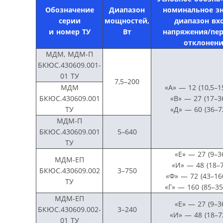
Обозначение
Диапазон
номинальное зн
серии
мощностей,
диапазон вх
и номер ТУ
Вт
напряжения/пер
отклонени
МДМ, МДМ-П
БКЮС.430609.001-
01 ТУ
7,5–200
МДМ
«А» — 12 (10,5–1
БКЮС.430609.001
«В» — 27 (17–3
ТУ
«Д» — 60 (36–7
МДМ-П
БКЮС.430609.001
5–640
ТУ
«Е» — 27 (9–3
МДМ-ЕП
«И» — 48 (18–7
БКЮС.430609.002
3–750
«Ф» — 72 (43–16
ТУ
«Г» — 160 (85–35
МДМ-ЕП
«Е» — 27 (9–3
БКЮС.430609.002-
3–240
«И» — 48 (18–7
01 ТУ