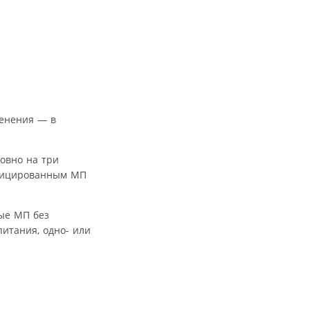
енения — в
овно на три
ифицированным МП
ные МП без
итания, одно- или