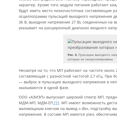
характер. Кроме того, модули питания работают ка
будут иметь место низкочастотные составляющие ра
осциллограмма пульсаций выходного напряжения дв
36 В, выходное напряжение 27 В), соединенных на в
указывает на расширенный диапазон входного на
Рис. 4.
Пульсации выходного нап
которых не синхронизированы
Несмотря на то, что МП работают на частоте около
составляющая с разностной частотой 2,7 кГц. При 
— выброс в пульсации выходного напряжения в не
оказываются в одной фазе.
ООО «АЭИЭП» выпускает широкий спектр МП, предн
МДМ-МП, МДМ-ЕП
[1]
. МП имеют возможность дист
маломощным ключом на вывод «–Вх», подстройку вы
напряжения. В составе МП имеется узел, обеспечи