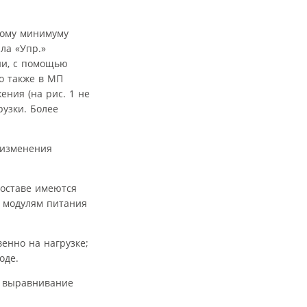
ному минимуму
ла «Упр.»
и, с помощью
о также в МП
ния (на рис. 1 не
узки. Более
 изменения
составе имеются
К модулям питания
енно на нагрузке;
оде.
е выравнивание