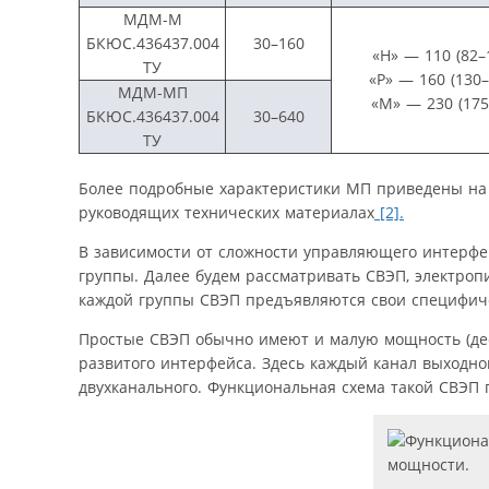
МДМ-М
БКЮС.436437.004
30–160
«Н» — 110 (82–
ТУ
«Р» — 160 (130–
МДМ-МП
«М» — 230 (175
БКЮС.436437.004
30–640
ТУ
Более подробные характеристики МП приведены на
руководящих технических материалах
[2].
В зависимости от сложности управляющего интерфе
группы. Далее будем рассматривать СВЭП, электро
каждой группы СВЭП предъявляются свои специфиче
Простые СВЭП обычно имеют и малую мощность (дес
развитого интерфейса. Здесь каждый канал выходно
двухканального. Функциональная схема такой СВЭП п