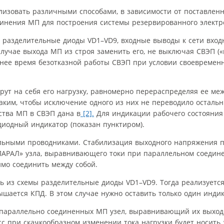
изовать различными способами, в зависимости от поставленны
единения МП для построения системы резервированного электр
разделительные диоды VD1–VD9, входные выводы к сети вход
случае выхода МП из строя заменить его, не выключая СВЭП («
нее время безотказной работы СВЭП при условии своевремен
ут на себя его нагрузку, равномерно перераспределяя ее меж
аким, чтобы исключение одного из них не переводило осталь
ства МП в СВЭП дана в
[2].
Для индикации рабочего состояния
иодный индикатор (показан пунктиром).
льными проводниками. Стабилизация выходного напряжения п
АРАЛ» узла, выравнивающего токи при параллельном соедине
мо соединить между собой.
ь из схемы разделительные диоды VD1–VD9. Тогда реализуется
ается КПД. В этом случае нужно оставить только один индик
х параллельно соединенных МП узел, выравнивающий их выход
с при скачкообразном изменении тока нагрузки будет носить