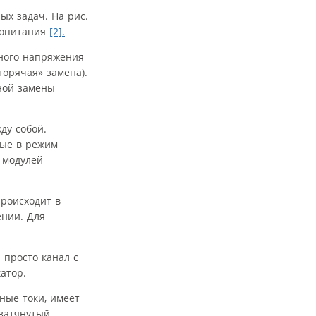
х задач. На рис.
о­питания
[2].
ного напряжения
горячая» замена).
ной замены
ду собой.
ные в режим
 модулей
роисходит в
нии. Для
 просто канал с
атор.
ные токи, имеет
 затянутый