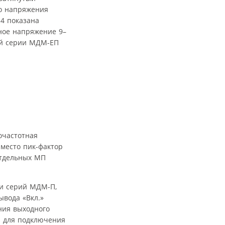
го напряжения
 4 показана
ное напряжение 9–
лей серии МДМ-ЕП
очастотная
 место пик-фактор
отдельных МП
и серий МДМ-П,
вода «Вкл.»
ния выходного
ы для подключения