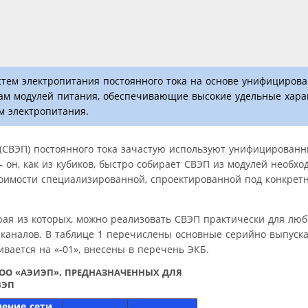
стем электропитания постоянного тока на основе унифициров
ам модулей питания, обеспечивающие высокие удельные хара
 электропитания.
 (СВЭП) постоянного тока зачастую используют унифицирован
— он, как из кубиков, быстро собирает СВЭП из модулей необх
оимости специализированной, спроектированной под конкретн
ая из которых, можно реализовать СВЭП практически для люб
 каналов. В таблице 1 перечислены основные серийно выпус
вается на «-01», внесены в перечень ЭКБ.
ОО «АЭИЭП», ПРЕДНАЗНАЧЕННЫХ ДЛЯ
ВЭП
ение сети,