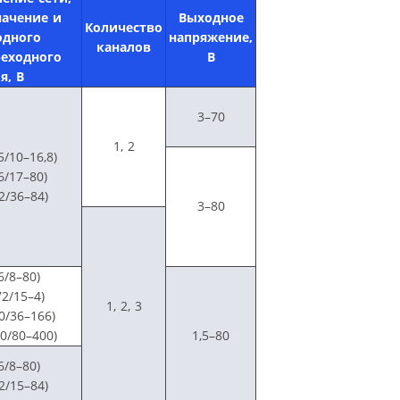
ачение и
Выходное
Количество
одного
напряжение,
каналов
еходного
В
я, В
3–70
1, 2
5/10–16,8)
6/17–80)
2/36–84)
3–80
6/8–80)
2/15–4)
1, 2, 3
0/36–166)
0/80–400)
1,5–80
6/8–80)
2/15–84)