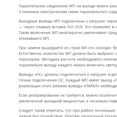
Параллельное соединение МП на выходе можно реал
3 показана электрическая схема параллельного со
Выходные выводы МП подключены к нагрузке через 
— через плавкие вставки FU1–FU9. Это позволяет в 
Такое включение МП многократно увеличивает сред
отказавшего МП.
При замене вышедшего из строя МП его «соседи» бер
Естественно, количество МП должно быть выбрано т
перегрузки. Методика расчета необходимого количе
параллельно выходу каждого можно включить светод
Выводы «ОС» должны подключаться к нагрузке отде
точках подключения ОС. Каждый МП имеет выход «П
реализации этого режима выводы «ПАРАЛ» необходи
Если резервирование не требуется, можно исключит
увеличенной выходной мощностью и несколько повыш
Следует также отметить, что при работе нескольки
низкое быстродействие. Поэтому переходный процес