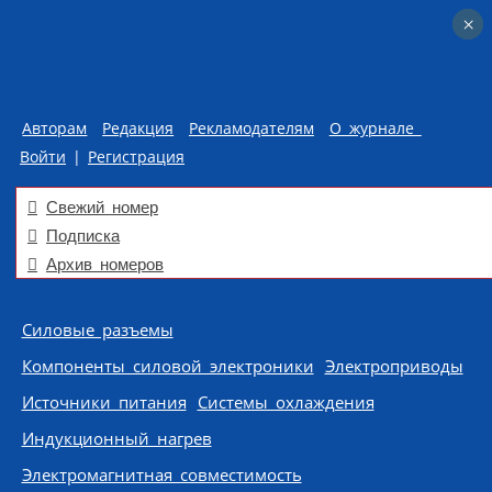
×
×
Авторам
Редакция
Рекламодателям
О журнале
Войти
|
Регистрация
Свежий номер
Подписка
Архив номеров
Skip to content
Силовые разъемы
Компоненты силовой электроники
Электроприводы
Источники питания
Системы охлаждения
Индукционный нагрев
Электромагнитная совместимость