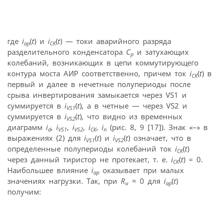
где
i
(
t
) и
i
(
t
) — токи аварийного разряда
ap
CK
разделительного конденсатора
C
и затухающих
р
колебаний, возникающих в цепи коммутирующего
контура моста АИР соответственно, причем ток
i
(
t
) в
CK
первый и далее в нечетные полупериоды после
срыва инвертирования замыкается через VS1 и
суммируется в
i
(
t
), а в четные — через VS2 и
VS1
суммируется в
i
(
t
), что видно из временных
VS2
диаграмм
i
,
i
,
i
,
i
,
i
(рис. 8, 9 [17]). Знак «–» в
d
VS1
VS2
СК
n
выражениях (2) для
i
(
t
) и
i
(
t
) означает, что в
VS1
VS2
определенные полупериоды колебаний ток
i
(
t
)
CK
через данный тиристор не протекает, т. е.
i
(
t
) = 0.
CK
Наибольшее влияние
i
оказывает при малых
ap
значениях нагрузки. Так, при
R
≈ 0 для
i
(
t
)
н
ap
получим: