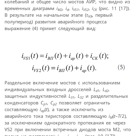
колебаний и общее число мостов АИР, что видно из
временных диаграмм
i
,
i
,
i
,
i
,
i
(рис. 11 [17]).
М2
d
VS1
VS2
CK
В результате на начальном этапе (
τ
, первый
НЭ
полупериод) развития аварийного процесса
выражение (4) примет следующий вид:
Раздельное включение мостов с использованием
индивидуальных входных дросселей
L
,
L
,
d1
d2
защитных индуктивностей
L
,
L
и разделительных
З1
З2
конденсаторов
C
,
C
позволяет ограничить
р1
р2
составляющую
i
(
t
), а также исключить из
ap
аварийного тока тиристоров составляющую
i
(
t
–
Т
/2),
М
за исключением однократного протекания ее через
VS2 при включении встречных диодов моста М2, что