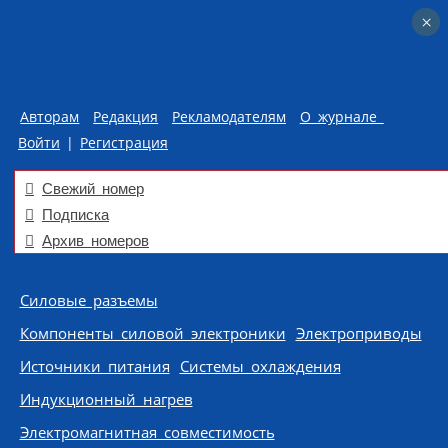
×
×
Авторам
Редакция
Рекламодателям
О журнале
Войти
|
Регистрация
Свежий номер
Подписка
Архив номеров
Skip to content
Силовые разъемы
Компоненты силовой электроники
Электроприводы
Источники питания
Системы охлаждения
Индукционный нагрев
Электромагнитная совместимость