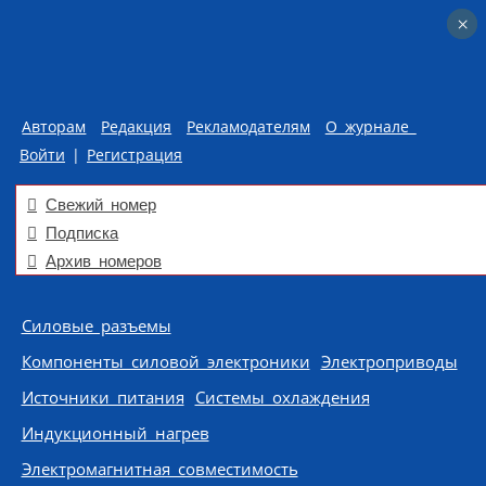
×
×
Авторам
Редакция
Рекламодателям
О журнале
Войти
|
Регистрация
Свежий номер
Подписка
Архив номеров
Skip to content
Силовые разъемы
Компоненты силовой электроники
Электроприводы
Источники питания
Системы охлаждения
Индукционный нагрев
Электромагнитная совместимость