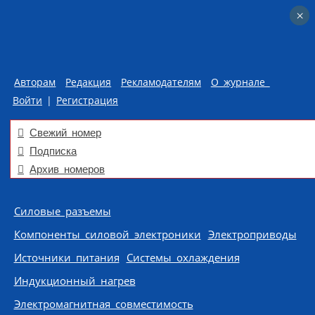
×
×
Авторам
Редакция
Рекламодателям
О журнале
Войти
|
Регистрация
Свежий номер
Подписка
Архив номеров
Skip to content
Силовые разъемы
Компоненты силовой электроники
Электроприводы
Источники питания
Системы охлаждения
Индукционный нагрев
Электромагнитная совместимость