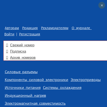
×
×
Авторам
Редакция
Рекламодателям
О журнале
Войти
|
Регистрация
Свежий номер
Подписка
Архив номеров
Skip to content
Силовые разъемы
Компоненты силовой электроники
Электроприводы
Источники питания
Системы охлаждения
Индукционный нагрев
Электромагнитная совместимость