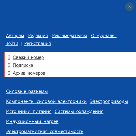
×
×
Авторам
Редакция
Рекламодателям
О журнале
Войти
|
Регистрация
Свежий номер
Подписка
Архив номеров
Skip to content
Силовые разъемы
Компоненты силовой электроники
Электроприводы
Источники питания
Системы охлаждения
Индукционный нагрев
Электромагнитная совместимость