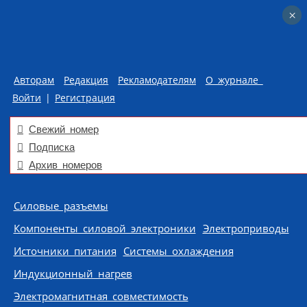
×
×
Авторам
Редакция
Рекламодателям
О журнале
Войти
|
Регистрация
Свежий номер
Подписка
Архив номеров
Skip to content
Силовые разъемы
Компоненты силовой электроники
Электроприводы
Источники питания
Системы охлаждения
Индукционный нагрев
Электромагнитная совместимость