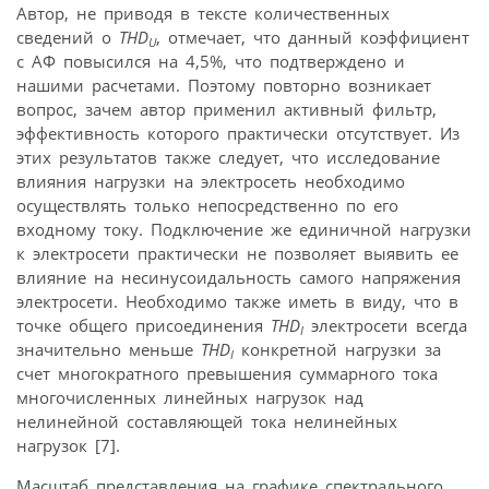
Автор, не приводя в тексте количественных
сведений о
THD
, отмечает, что данный коэффициент
U
с АФ повысился на 4,5%, что подтверждено и
нашими расчетами. Поэтому повторно возникает
вопрос, зачем автор применил активный фильтр,
эффективность которого практически отсутствует. Из
этих результатов также следует, что исследование
влияния нагрузки на электросеть необходимо
осуществлять только непосредственно по его
входному току. Подключение же единичной нагрузки
к электросети практически не позволяет выявить ее
влияние на несинусоидальность самого напряжения
электросети. Необходимо также иметь в виду, что в
точке общего присоединения
THD
электросети всегда
I
значительно меньше
THD
конкретной нагрузки за
I
счет многократного превышения суммарного тока
многочисленных линейных нагрузок над
нелинейной составляющей тока нелинейных
нагрузок [7].
Масштаб представления на графике спектрального