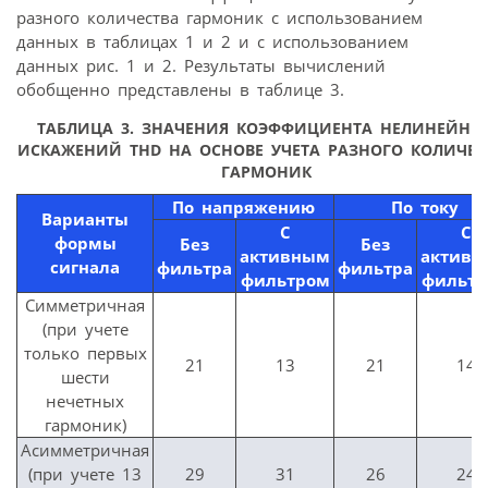
разного количества гармоник с использованием
данных в таблицах 1 и 2 и с использованием
данных рис. 1 и 2. Результаты вычислений
обобщенно представлены в таблице 3.
ТАБЛИЦА 3. ЗНАЧЕНИЯ КОЭФФИЦИЕНТА НЕЛИНЕЙНЫ
ИСКАЖЕНИЙ THD НА ОСНОВЕ УЧЕТА РАЗНОГО КОЛИЧЕС
ГАРМОНИК
По напряжению
По току
Варианты
С
С
формы
Без
Без
активным
актив
сигнала
фильтра
фильтра
фильтром
фильтр
Симметричная
(при учете
только первых
21
13
21
14
шести
нечетных
гармоник)
Асимметричная
(при учете 13
29
31
26
24