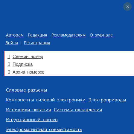
×
×
Авторам
Редакция
Рекламодателям
О журнале
Войти
|
Регистрация
Свежий номер
Подписка
Архив номеров
Skip to content
Силовые разъемы
Компоненты силовой электроники
Электроприводы
Источники питания
Системы охлаждения
Индукционный нагрев
Электромагнитная совместимость