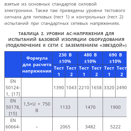
взятые из основных стандартов силовой
электроники. Также там приведены уровни тестового
сигнала для типовых (тест 1) и контрольных (тест 2)
испытаний при стандартных сетевых напряжениях.
ТАБЛИЦА 2. УРОВНИ АС-НАПРЯЖЕНИЯ ДЛЯ
ИСПЫТАНИЙ БАЗОВОЙ ИЗОЛЯЦИИ ОБОРУДОВАНИЯ
(ПОДКЛЮЧЕНИЕ К СЕТИ С ЗАЗЕМЛЕНИЕМ «ЗВЕЗДОЙ»)
230 В
480 В
690 В
Формула
±10%
±10%
±10%
для расчета
Тест
Тест
Тест
Тест
Тест
Тест
напряжения
1
2
1
2
1
2
EN
50124-
1390
1043
2210
1658
3320
2490
1, [17]
EN
1,5×U + 750
50178,
1133
1470
1900
В
[15]
EN
60664-
–
2065
3482
5222