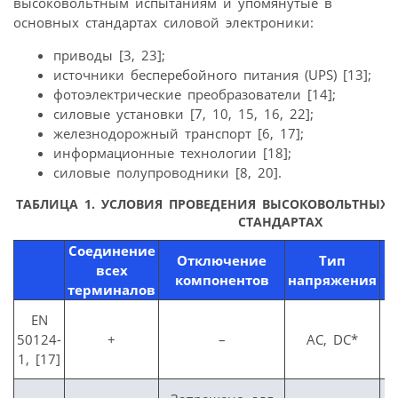
высоковольтным испытаниям и упомянутые в
основных стандартах силовой электроники:
приводы [3, 23];
источники бесперебойного питания (UPS) [13];
фотоэлектрические преобразователи [14];
силовые установки [7, 10, 15, 16, 22];
железнодорожный транспорт [6, 17];
информационные технологии [18];
силовые полупроводники [8, 20].
ТАБЛИЦА 1. УСЛОВИЯ ПРОВЕДЕНИЯ ВЫСОКОВОЛЬТНЫХ 
СТАНДАРТАХ
Соединение
В
Отключение
Тип
всех
т
компонентов
напряжения
терминалов
EN
50124-
+
–
AC, DC*
1, [17]