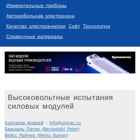
Измерительные приборы
Автомобильная электроника
Качество электроэнергии
Софт
Технологии
Справочные материалы
Высоковольтные испытания
силовых модулей
Колпаков Андрей
-
info@unirec.ru
Беккдаль Питер (Beckedahl Peter)
Вейсс Райнер (Weiss Rainer)