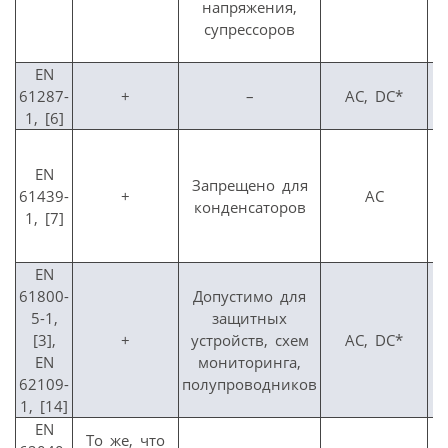
напряжения,
супрессоров
EN
61287-
+
–
AC, DC*
1, [6]
EN
Запрещено для
5
61439-
+
АС
конденсаторов
1, [7]
EN
61800-
Допустимо для
5-1,
защитных
5
[3],
+
устройств, схем
AC, DC*
EN
мониторинга,
62109-
полупроводников
1, [14]
EN
То же, что