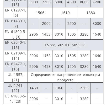
3000
2700
5000
4500
8000
7200
[18]
EN 61287-1,
1506
1610
1880
[6]
EN 61439-1,
–
2000
–
2500
–
3000
[7]
EN 61800-5-
2906
1453
3010
1505
3280
1640
1, [3]
EN 62040-1,
То же, что IEC 60950-1
[13]
EN 62109-1,
2906
1453
3010
1505
3280
1640
[14]
EN 62477-1,
2906
1453
3010
1505
3280
1640
[16]
UL 1557,
Определяется напряжением изоляции
[21]
продукта
UL 1741,
1460
–
1960
–
2380
–
[22]
UL 61800-5-
2906
–
3010
–
3280
–
1, [23]