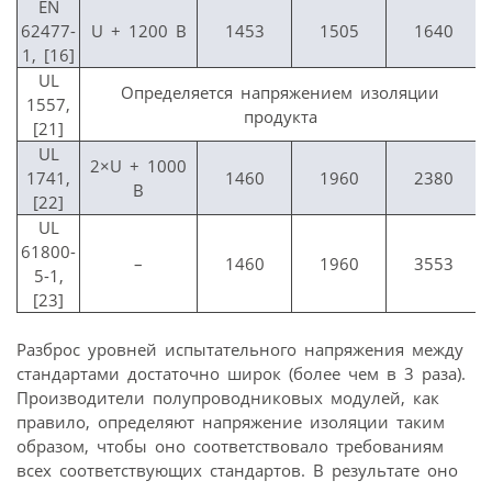
EN
62477-
U + 1200 В
1453
1505
1640
1, [16]
UL
Определяется напряжением изоляции
1557,
продукта
[21]
UL
2×U + 1000
1741,
1460
1960
2380
В
[22]
UL
61800-
–
1460
1960
3553
5-1,
[23]
Разброс уровней испытательного напряжения между
стандартами достаточно широк (более чем в 3 раза).
Производители полупроводниковых модулей, как
правило, определяют напряжение изоляции таким
образом, чтобы оно соответствовало требованиям
всех соответствующих стандартов. В результате оно