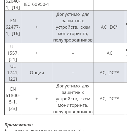
62040-
IEC 60950-1
1, [13]
Допустимо для
EN
защитных
6
62477-
+
устройств, схем
AC, DC*
1, [16]
мониторинга,
полупроводников
UL
6
1557,
+
–
AC
1
[21]
UL
1741,
Опция
–
AC, DC**
[22]
Допустимо для
EN
защитных
61800-
+
устройств, схем
AC, DC**
5-1,
мониторинга,
[23]
полупроводников
Примечания
: