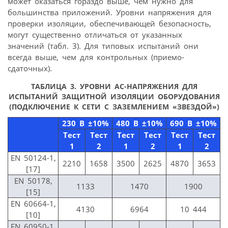
может оказаться гораздо выше, чем нужно для
большинства приложений. Уровни напряжения для
проверки изоляции, обеспечивающей безопасность,
могут существенно отличаться от указанных
значений (табл. 3). Для типовых испытаний они
всегда выше, чем для контрольных (приемо-
сдаточных).
ТАБЛИЦА 3. УРОВНИ АС-НАПРЯЖЕНИЯ ДЛЯ
ИСПЫТАНИЙ ЗАЩИТНОЙ ИЗОЛЯЦИИ ОБОРУДОВАНИЯ
(ПОДКЛЮЧЕНИЕ К СЕТИ С ЗАЗЕМЛЕНИЕМ «ЗВЕЗДОЙ»)
230 В ±10%
480 В ±10%
690 В ±10%
Тест
Тест
Тест
Тест
Тест
Тест
1
2
1
2
1
2
EN 50124-1,
2210
1658
3500
2625
4870
3653
[17]
EN 50178,
1133
1470
1900
[15]
EN 60664-1,
4130
6964
10 444
[10]
EN 60950-1,