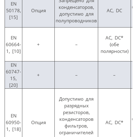
Запрещено для
EN
конденсаторов,
6
50178,
Опция
AC, DC
допустимо для
[15]
полупроводников
EN
AC, DC*
ц
60664-
+
–
(обе
1, [10]
полярности)
1
EN
60747-
+
–
–
15,
[20]
Допустимо для
разрядных
резисторов,
EN
конденсаторов
6
60950-
Опция
AC, DC*
фильтров,
1, [18]
ограничителей