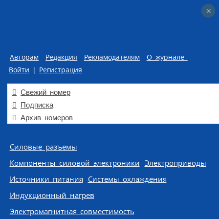
×
×
Авторам
Редакция
Рекламодателям
О журнале
Войти
|
Регистрация
Свежий номер
Подписка
Архив номеров
Skip to content
Силовые разъемы
Компоненты силовой электроники
Электроприводы
Источники питания
Системы охлаждения
Индукционный нагрев
Электромагнитная совместимость